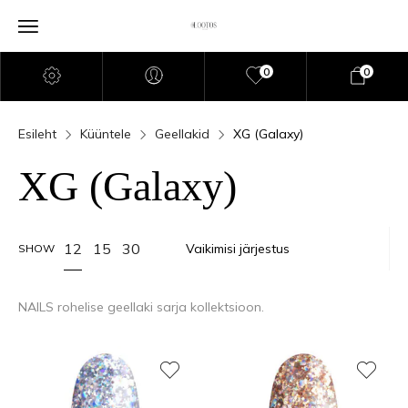
0
0
Esileht
Küüntele
Geellakid
XG (Galaxy)
XG (Galaxy)
12
15
30
SHOW
NAILS rohelise geellaki sarja kollektsioon.