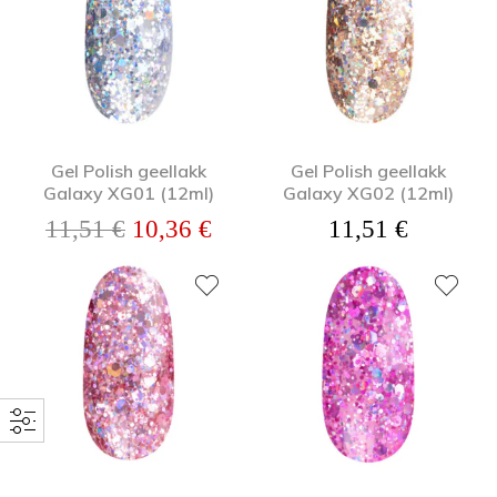
Gel Polish geellakk
Gel Polish geellakk
Galaxy XG01 (12ml)
Galaxy XG02 (12ml)
Algne hind oli: 11,51 €.
Praegune hind on: 10,36 €.
11,51
€
10,36
€
11,51
€