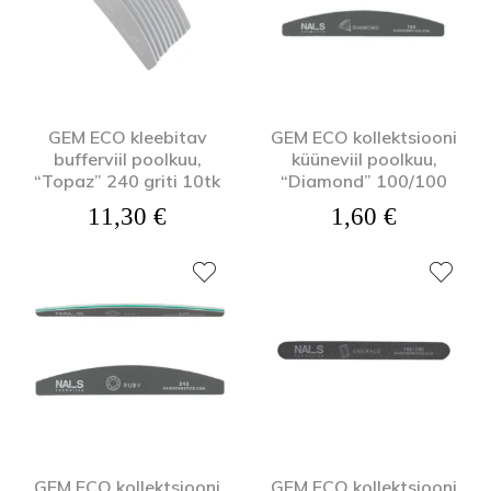
GEM ECO kleebitav
GEM ECO kollektsiooni
bufferviil poolkuu,
küüneviil poolkuu,
“Topaz” 240 griti 10tk
“Diamond” 100/100
11,30
€
1,60
€
GEM ECO kollektsiooni
GEM ECO kollektsiooni