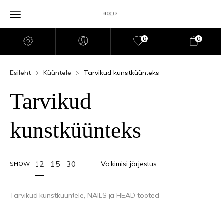
0
0
Esileht
Küüntele
Tarvikud kunstküünteks
Tarvikud
kunstküünteks
12
15
30
SHOW
Tarvikud kunstküüntele, NAILS ja HEAD tooted