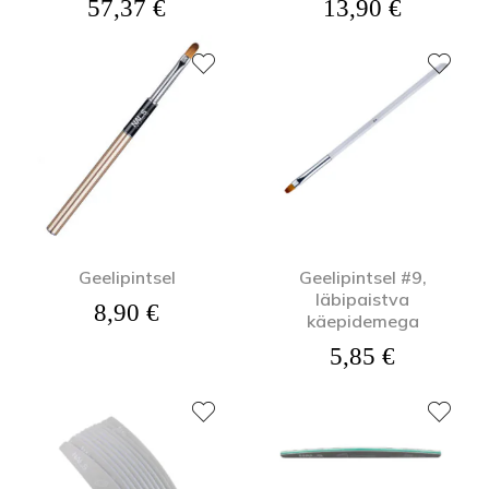
57,37
€
13,90
€
Geelipintsel
Geelipintsel #9,
läbipaistva
8,90
€
käepidemega
5,85
€