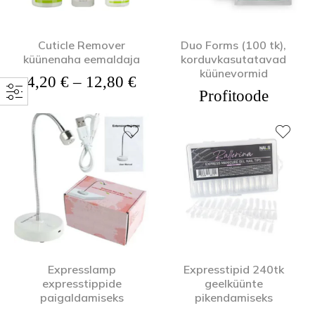
Cuticle Remover
Duo Forms (100 tk),
küünenaha eemaldaja
korduvkasutatavad
küünevormid
Hinnavahemik: 4,20 € kuni
4,20
€
–
12,80
€
Profitoode
Expresslamp
Expresstipid 240tk
expresstippide
geelküünte
paigaldamiseks
pikendamiseks