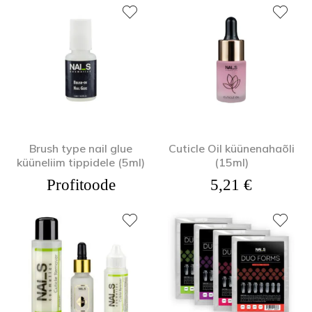
Brush type nail glue
Cuticle Oil küünenahaõli
küüneliim tippidele (5ml)
(15ml)
Profitoode
5,21
€