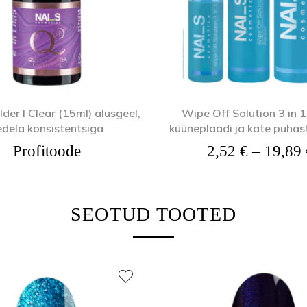
lder I Clear (15ml) alusgeel,
Wipe Off Solution 3 in 1
edela konsistentsiga
küüneplaadi ja käte puha
Profitoode
2,52
€
–
19,89
SEOTUD TOOTED