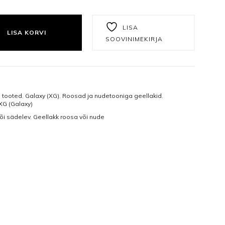
Näomaskid
Tangid
XG03 (12ML) KOGUS
Päevakreemid
Puuriotsikud
LISA
LISA KORVI
SOOVINIMEKIRJA
Öökreemid
Vasakukäelistele
Näoseerumid
Viilid ja poleerid
Silmakreemid
Ühekordsed vahendid
a tooted
,
Galaxy (XG)
,
Roosad ja nudetooniga geellakid
,
XG (Galaxy)
Silmaseerumid
Isikukaitsetooted
või sädelev
,
Geellakk roosa või nude