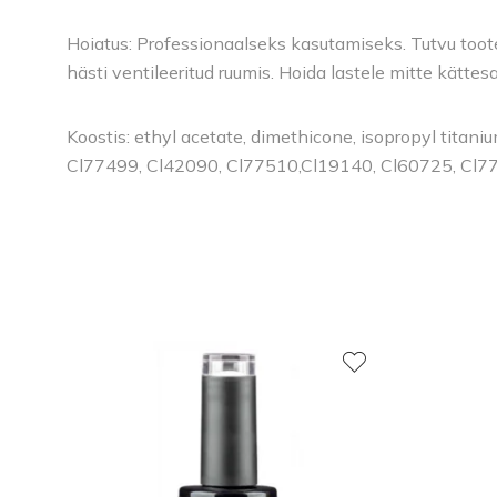
Hoiatus: Professionaalseks kasutamiseks. Tutvu toote 
hästi ventileeritud ruumis. Hoida lastele mitte kätte
Koostis: ethyl acetate, dimethicone, isopropyl titan
Cl77499, Cl42090, Cl77510,Cl19140, Cl60725, Cl7