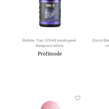
Builder Top (15ml) pealisgeel,
Quick Bui
kleepuva kihita
v
Profitoode