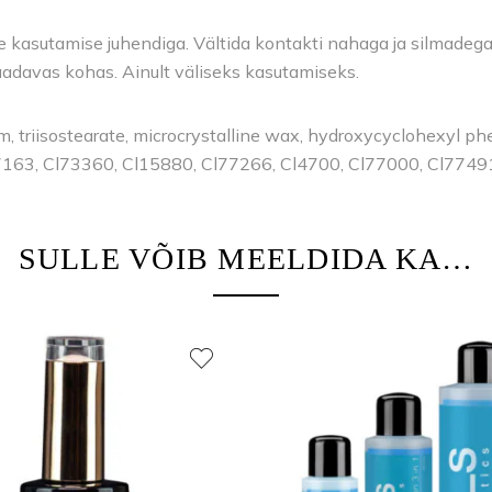
kasutamise juhendiga. Vältida kontakti nahaga ja silmadega. V
saadavas kohas. Ainult väliseks kasutamiseks.
ium, triisostearate, microcrystalline wax, hydroxycyclohexyl p
7163, Cl73360, Cl15880, Cl77266, Cl4700, Cl77000, Cl7749
SULLE VÕIB MEELDIDA KA…