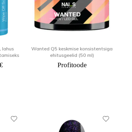
, lahus
Wanted Q5 keskmise konsistentsiga
stamiseks
ehitusgeelid (50 ml)
Hinnavahemik: 2,52 € kuni 19,89 €
€
Profitoode