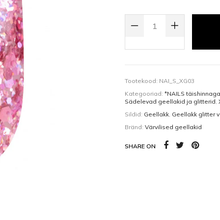
Kehaõlid
Pealisgeelid
GEL POLISH GEELLAKK GALAXY 
Küünedisain
Tootekood:
NAI_S_XG03
Kategooriad:
*NAILS täishinnag
Sädelevad geellakid ja glitterid
,
Sildid:
Geellakk
,
Geellakk glitter 
Bränd:
Värvilised geellakid
SHARE ON