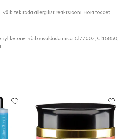
õib tekitada allergilist reaktsiooni. Hoia toodet
henyl ketone, võib sisaldada mica, Cl77007, Cl15850,
1