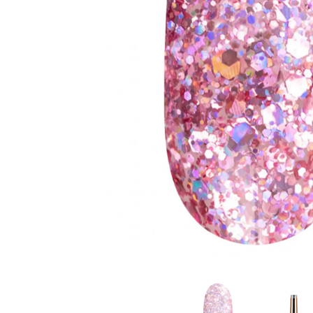
Goodpoint Chemicals
Küüneseerumid
Küüneseerumid
Bano Healthcare
Komplektid
AVA Laboratorium