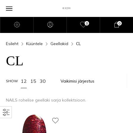
0
0
Esileht
Küüntele
Geellakid
CL
CL
12
15
30
SHOW
NAILS rohelise geellaki sarja kollektsioon.