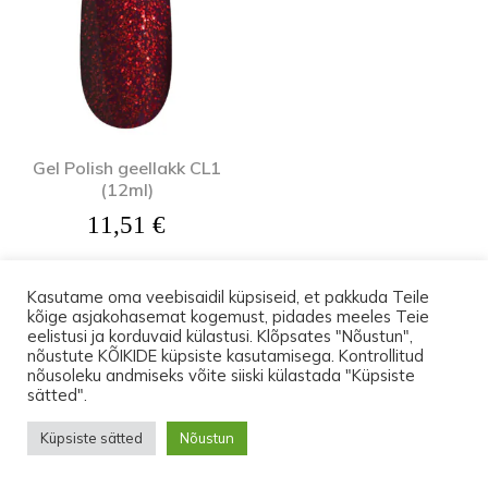
Gel Polish geellakk CL1
(12ml)
11,51
€
Kasutame oma veebisaidil küpsiseid, et pakkuda Teile
kõige asjakohasemat kogemust, pidades meeles Teie
eelistusi ja korduvaid külastusi. Klõpsates "Nõustun",
nõustute KÕIKIDE küpsiste kasutamisega. Kontrollitud
© 2026 Lootos Ettevõtted OÜ. Tallinn PODOPHARM® Kõik õigused
nõusoleku andmiseks võite siiski külastada "Küpsiste
on kaitstud.
Kuni 17.augustini on transport Eesti-siseselt
sätted".
pakiautomaati TASUTA. Ostes tooteid vähemalt
Küpsiste sätted
Nõustun
150 euro eest, leiad pakist üllatuse.