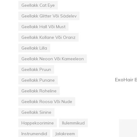
Goodpoint Chemicals
Küüneseerumid
Küüneseerumid
Geellakk Cat Eye
Bano Healthcare
Komplektid
Geellakk Glitter Või Sädelev
Geellakk Hall Või Must
AVA Laboratorium
Geellakk Kollane Või Oranz
Geellakk Lilla
Geellakk Neoon Või Kameeleon
Geellakk Pruun
ExoHair 
Geellakk Punane
Geellakk Roheline
Geellakk Roosa Või Nude
Geellakk Sinine
Happekoorimine
Ilulemmikud
Instrumendid
Jalakreem