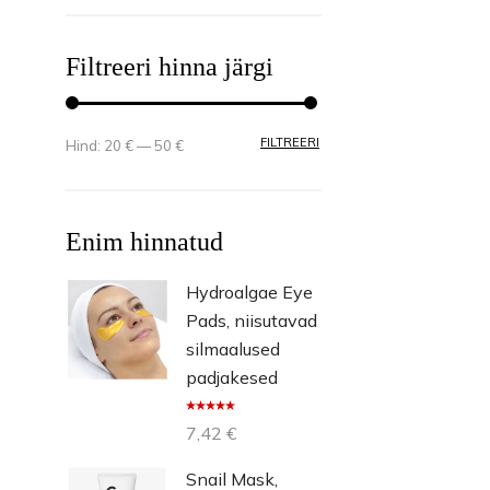
Filtreeri hinna järgi
MINIMAALNE HIND
MAKSIMAALNE HIND
FILTREERI
Hind:
20 €
—
50 €
Enim hinnatud
Hydroalgae Eye
Pads, niisutavad
silmaalused
padjakesed
Hinnangug
7,42
€
a
5.00
/ 5
Snail Mask,