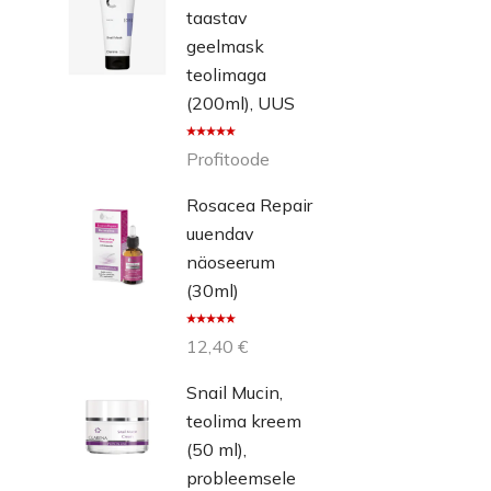
taastav
geelmask
teolimaga
(200ml), UUS
Hinnangug
Profitoode
a
5.00
/ 5
Rosacea Repair
uuendav
näoseerum
(30ml)
Hinnangug
12,40
€
a
5.00
/ 5
Snail Mucin,
teolima kreem
(50 ml),
probleemsele