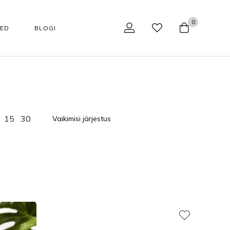
0
SED
BLOGI
NÄOHOOLDUS
TARVIKUD
Tarvikud
Aparaadid kodukasutajale
15
30
Huulepalsamid
Aparaadid professionaalile
Jumestuskreemid
Näohoolduse tarvikud
Näopuhastusvahendid
Podoloogilised tarvikud
kaupa
Happehooldus
Käärid