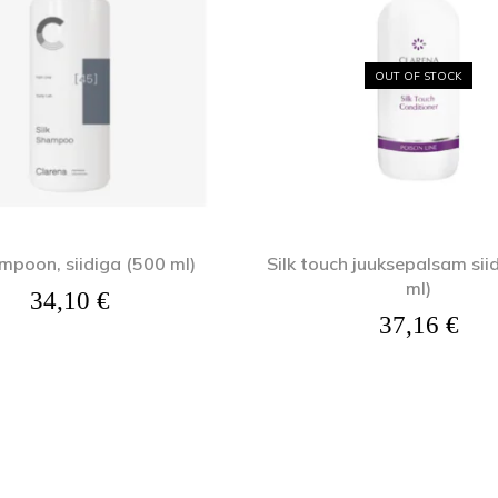
OUT OF STOCK
ampoon, siidiga (500 ml)
Silk touch juuksepalsam sii
ml)
34,10
€
37,16
€