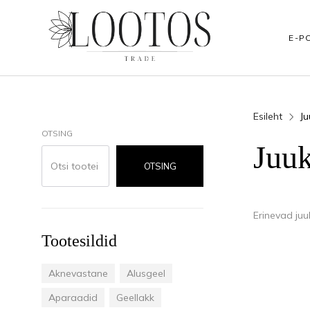
E-P
Esileht
J
BRÄNDID
JALAHOOLDUS
KÄTEHOOLDUS
OTSING
Juu
Podopharm
Jalakoorijad
Kätekoorijad
OTSING
Clarena
Vannisoolad
Tarvikud koduk
Erinevad ju
NAILS
Küünenahkadele
Küünenahkadel
Tootesildid
Rubica
Jalamaskid
Kätemaskid
Aknevastane
Alusgeel
HEAD The Beauty Tools
Jalakreemid
Kätekreemid ja
Aparaadid
Geellakk