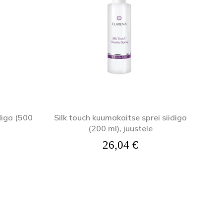
diga (500
Silk touch kuumakaitse sprei siidiga
(200 ml), juustele
26,04
€