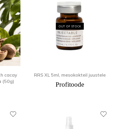
Näomaskid
Tangid
Päevakreemid
Puuriotsikud
OUT OF STOCK
Öökreemid
Vasakukäelistele
Näoseerumid
Viilid ja poleerid
Silmakreemid
Ühekordsed vahendid
Silmaseerumid
Isikukaitsetooted
h cacay
RRS XL 5ml, mesokokteil juustele
a (50g)
Profitoode