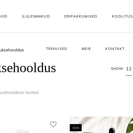
OOD
ILULEMMIKUD
ERIPAKKUMISED
KOOLITU
TEENUSED
MEIE
KONTAKT
uuksehooldus
KEHAHOOLDUS
KÜÜNTELE
ksehooldus
Vannisoolad ja -õlid
Tarvikud kunstküünteks
12
SHOW
asutuseks
Koorijad
Alusgeelid
uksehoolduse tooted
e
Kehapuhastusgeelid
Akrüül- ja ehitusgeelid
Kehaseerumid
Geellakid
 seerumid
Kehakreemid
Geellaki otsing värvitoonide 
UUS