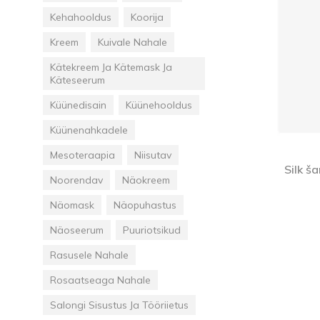
Kehahooldus
Koorija
Kreem
Kuivale Nahale
Kätekreem Ja Kätemask Ja
Käteseerum
Küünedisain
Küünehooldus
Küünenahkadele
Mesoteraapia
Niisutav
Silk š
Noorendav
Näokreem
Näomask
Näopuhastus
Näoseerum
Puuriotsikud
Rasusele Nahale
Rosaatseaga Nahale
Salongi Sisustus Ja Tööriietus