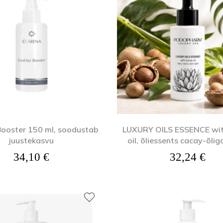
Kehaõlid
Pealisgeelid
Küünedisain
Booster 150 ml, soodustab
LUXURY OILS ESSENCE wit
juustekasvu
oil, õliessents cacay-õlig
34,10
€
32,24
€