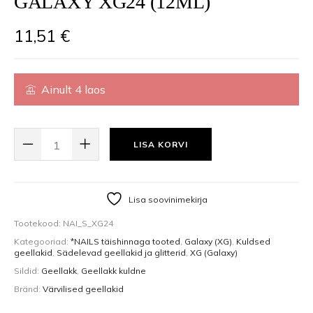
GALAXY XG24 (12ML)
11,51
€
Ainult 4 laos
GEL POLISH GEELLAKK GALAXY XG24 (12ML) KOGUS
LISA KORVI
Lisa soovinimekirja
Tootekood:
NAI_S_XG24
Kategooriad:
*NAILS täishinnaga tooted
,
Galaxy (XG)
,
Kuldsed
geellakid
,
Sädelevad geellakid ja glitterid
,
XG (Galaxy)
Sildid:
Geellakk
,
Geellakk kuldne
Bränd:
Värvilised geellakid