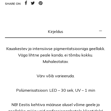
SHARE ON
Kirjeldus
Kauakestev ja intensiivse pigmentatsiooniga geellakk.
Väga lihtne peale kanda, ei tõmbu kokku.
Mahaleotatav.
Värv võib varieeruda.
Polümerisatsioon: LED – 30 sek, UV – 1 min
NB! Eestis kehtiva määruse alusel võime geele ja