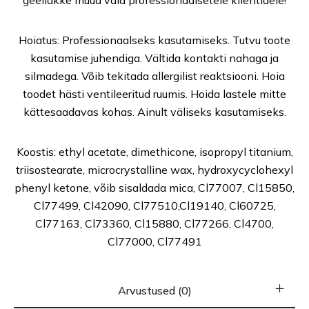
geellakke müüa vaid professionaalsetele klientidele!
Hoiatus: Professionaalseks kasutamiseks. Tutvu toote
kasutamise juhendiga. Vältida kontakti nahaga ja
silmadega. Võib tekitada allergilist reaktsiooni. Hoia
toodet hästi ventileeritud ruumis. Hoida lastele mitte
kättesaadavas kohas. Ainult väliseks kasutamiseks.
Koostis: ethyl acetate, dimethicone, isopropyl titanium,
triisostearate, microcrystalline wax, hydroxycyclohexyl
phenyl ketone, võib sisaldada mica, Cl77007, Cl15850,
Cl77499, Cl42090, Cl77510,Cl19140, Cl60725,
Cl77163, Cl73360, Cl15880, Cl77266, Cl4700,
Cl77000, Cl77491
Arvustused (0)