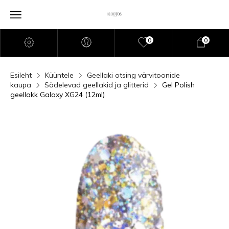
0
0
Esileht
Küüntele
Geellaki otsing värvitoonide
kaupa
Sädelevad geellakid ja glitterid
Gel Polish
geellakk Galaxy XG24 (12ml)