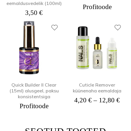
eemaldusvedelik (100ml)
Profitoode
3,50
€
Quick Builder II Clear
Cuticle Remover
(15ml) alusgeel, paksu
küünenaha eemaldaja
konsistentsiga
Hin
4,20
€
–
12,80
€
Profitoode