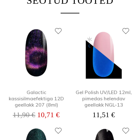
SEOTUD TOOTED
Galactic
Gel Polish UV/LED 12ml,
kassisilmaefektiga 12D
pimedas helendav
geellakk 207 (8ml)
geellakk NGL-13
Algne hind oli: 11,90 €.
Praegune hind on: 10,71 €.
11,90
€
10,71
€
11,51
€