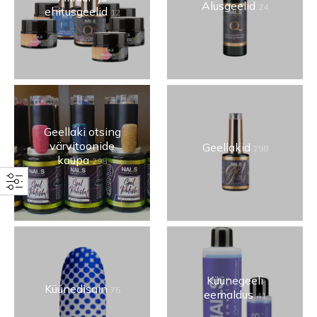
Alusgeelid
24
ehitusgeelid
12
Geellaki otsing
värvitoonide
Geellakid
298
kaupa
298
Küünegeeli
Küünedisain
75
eemaldus
41