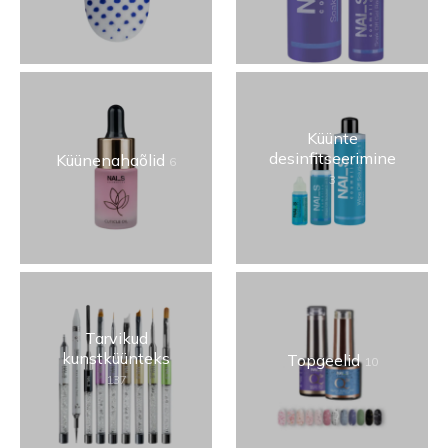
Küünte
desinfitseerimine
Küünenahaõlid
6
3
Tarvikud
kunstküünteks
Topgeelid
10
137