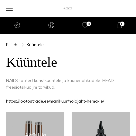
0
0
Esileht
Küüntele
Küüntele
NAILS tooted kunstküüntele ja küünenahkadele. HEAD
freesiotsikud jm tarvikud.
https://lootostrade.ee/manikuur/noiajaht-hema-le/
Akrüül- ja