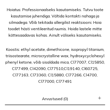
Hoiatus: Professionaalseks kasutamiseks. Tutvu toote
kasutamise juhendiga. Vältida kontakti nahaga ja
silmadega. Võib tekitada allergilist reaktsiooni. Hoia
toodet hästi ventileeritud ruumis. Hoida lastele mitte
kättesaadavas kohas. Ainult väliseks kasutamiseks.
Koostis: ethyl acetate, dimethicone, isopropyl titanium,
triisostearate, microcrystalline wax, hydroxycyclohexyl
phenyl ketone, võib sisaldada mica, Cl77007, Cl15850,
Cl77499, Cl42090, Cl77510,Cl19140, Cl60725,
Cl77163, Cl73360, Cl15880, Cl77266, Cl4700,
Cl77000, Cl77491
Arvustused (0)