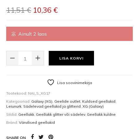
Algne hind oli: 11,51 €.
Praegune hind on: 10,36
11,51
€
10,36
€
Ainult 2 laos
GEL POLISH GEELLAKK GALAXY XG17 (12ML) KOGUS
LISA KORVI
Lisa soovinimekirja
Tootekood:
NAI_S_XG17
Kategooriad:
Galaxy (XG)
,
Geelide outlet
,
Kuldsed geellakid
,
Leiunurk
,
Sädelevad geellakid ja glitterid
,
XG (Galaxy)
Sildid:
Geellakk
,
Geellakk glitter või sädelev
,
Geellakk kuldne
Bränd:
Värvilised geellakid
SHARE ON