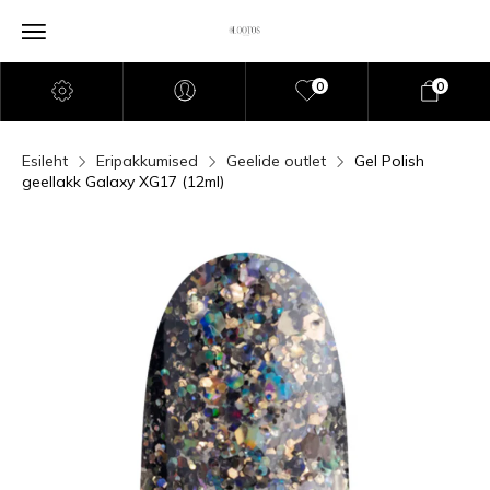
0
0
Esileht
Eripakkumised
Geelide outlet
Gel Polish
geellakk Galaxy XG17 (12ml)