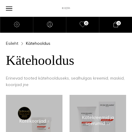
0
0
Esileht
Kätehooldus
Kätehooldus
Erinevad tooted kätehoolduseks, sealhulgas kreemid, maskid,
koorijad jne
Kätekreemid ja
Kätekoorijad
4
seerumid
12