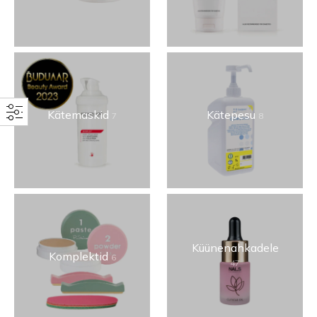
Kätemaskid
Kätepesu
7
8
Küünenahkadele
Komplektid
6
47