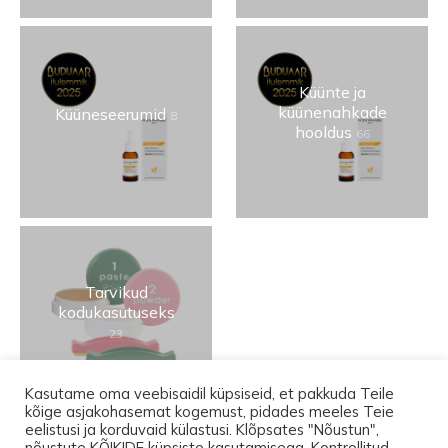
Küünte ja
küünenahkade
Küüneseerumid
8
hooldus
66
Tarvikud
kodukasutuseks
23
Kasutame oma veebisaidil küpsiseid, et pakkuda Teile
kõige asjakohasemat kogemust, pidades meeles Teie
eelistusi ja korduvaid külastusi. Klõpsates "Nõustun",
nõustute KÕIKIDE küpsiste kasutamisega. Kontrollitud