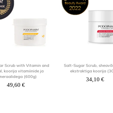
ar Scrub with Vitamin and
Salt-Sugar Scrub, sheavõi
l, koorija vitamiinide ja
ekstraktiga koorija (3
neraalidega (600g)
34,10
€
49,60
€