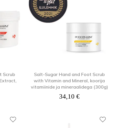
Näomaskid
Tangid
Päevakreemid
Puuriotsikud
Öökreemid
Vasakukäelistele
Näoseerumid
Viilid ja poleerid
Silmakreemid
Ühekordsed vahendid
Silmaseerumid
Isikukaitsetooted
t Scrub
Salt-Sugar Hand and Foot Scrub
Extract,
with Vitamin and Mineral, koorija
vitamiinide ja mineraalidega (300g)
34,10
€