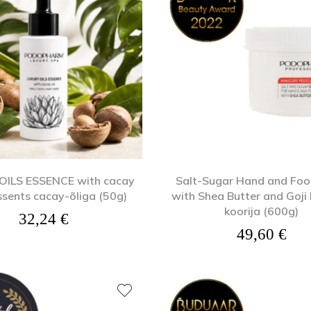
Kehaõlid
Pealisgeelid
Küünedisain
OILS ESSENCE with cacay
Salt-Sugar Hand and Foo
iessents cacay-õliga (50g)
with Shea Butter and Goji 
koorija (600g)
32,24
€
49,60
€