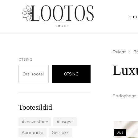
E-P
Esileht
B
BRÄNDID
JALAHOOLDUS
KÄTEHOOLDUS
OTSING
Lux
Podopharm
Jalakoorijad
Kätekoorijad
OTSING
Clarena
Vannisoolad
Tarvikud koduk
Podopharm 
NAILS
Küünenahkadele
Küünenahkadel
Tootesildid
Rubica
Jalamaskid
Kätemaskid
Aknevastane
Alusgeel
HEAD The Beauty Tools
Jalakreemid
Kätekreemid ja
Aparaadid
Geellakk
UUS