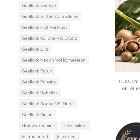
Goodpoint Chemicals
Küüneseerumid
Küüneseerumid
Geellakk Cat Eye
Bano Healthcare
Komplektid
Geellakk Glitter Või Sädelev
Geellakk Hall Või Must
AVA Laboratorium
Geellakk Kollane Või Oranz
Geellakk Lilla
Geellakk Neoon Või Kameeleon
Geellakk Pruun
LUXURY 
Geellakk Punane
oil, õl
Geellakk Roheline
Geellakk Roosa Või Nude
Geellakk Sinine
Happekoorimine
Ilulemmikud
Instrumendid
Jalakreem