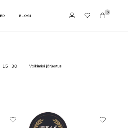
0
SED
BLOGI
NÄOHOOLDUS
TARVIKUD
Tarvikud
Aparaadid kodukasutajale
15
30
Huulepalsamid
Aparaadid professionaalile
Jumestuskreemid
Näohoolduse tarvikud
Näopuhastusvahendid
Podoloogilised tarvikud
kaupa
Happehooldus
Käärid