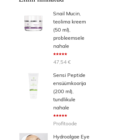
Snail Mucin,
teolima kreem
(50 ml),
probleemsele
nahale
Hinnangug
47,54
€
a
5.00
/ 5
Sensi Peptide
ensüümkoorija
(200 ml),
tundlikule
nahale
Hinnangug
Profitoode
a
5.00
/ 5
Hydroalgae Eye