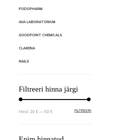
PODOPHARM
AVA LABORATORIUM
GOODPOINT CHEMICALS
CLARENA
NAILS
Filtreeri hinna järgi
MINIMAALNE HIND
MAKSIMAALNE HIND
FILTREERI
Hind:
20 €
—
50 €
Enim hinnatud