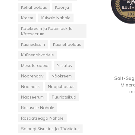
Kehahooldus
Koorija
Kreem
Kuivale Nahale
Kätekreem Ja Kätemask Ja
Käteseerum
Küünedisain
Küünehooldus
Küünenahkadele
Mesoteraapia
Niisutav
Noorendav
Näokreem
Salt-Sug
Minera
Näomask
Näopuhastus
mi
Näoseerum
Puuriotsikud
Rasusele Nahale
Rosaatseaga Nahale
Salongi Sisustus Ja Tööriietus