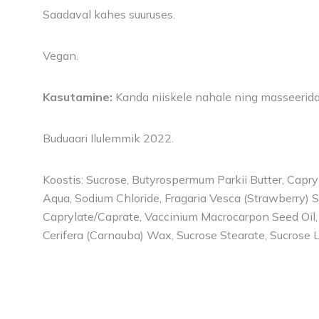
Saadaval kahes suuruses.
Vegan.
Kasutamine:
Kanda niiskele nahale ning masseerida 
Buduaari Ilulemmik 2022.
Koostis: Sucrose, Butyrospermum Parkii Butter, Capry
Aqua, Sodium Chloride, Fragaria Vesca (Strawberry) Se
Caprylate/Caprate, Vaccinium Macrocarpon Seed Oil, C
Cerifera (Carnauba) Wax, Sucrose Stearate, Sucrose