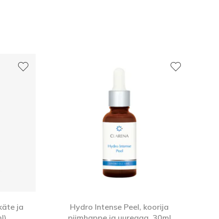
äte ja
Hydro Intense Peel, koorija
l)
piimhappe ja uureaga, 30ml