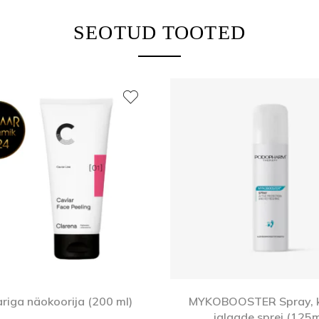
SEOTUD TOOTED
riga näokoorija (200 ml)
MYKOBOOSTER Spray, k
jalgade sprei (125m