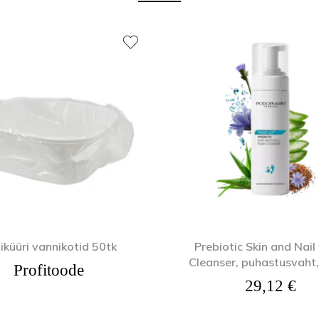
iküüri vannikotid 50tk
Prebiotic Skin and Nai
Cleanser, puhastusvaht
Profitoode
 26,35 €.
29,12
€