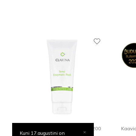
Sensi Peptide ensüümkoorija (200
Kaavia
Kuni 17.augustini on
ml), tundlikule nahale