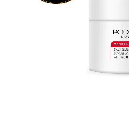
Goodpoint Chemicals
Küüneseerumid
Küüneseerumid
Bano Healthcare
Komplektid
AVA Laboratorium