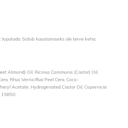
t loputada. Sobib kasutamiseks üle terve keha.
eet Almond) Oil, Ricinus Communis (Castor) Oil,
era, Rhus Verniciflua Peel Cera, Coco-
pheryl Acetate, Hydrogenated Castor Oil, Copernicia
CI 15850