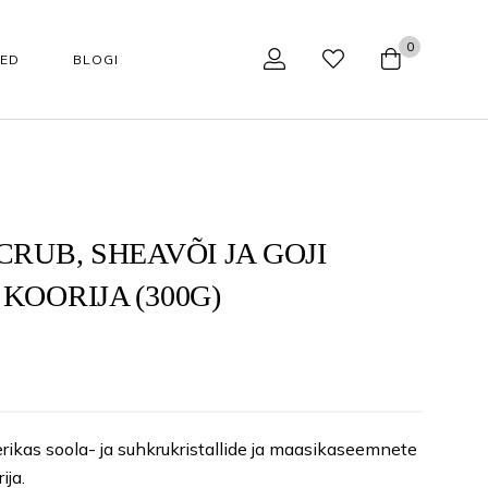
0
SED
BLOGI
NÄOHOOLDUS
TARVIKUD
Tarvikud
Aparaadid kodukasutajale
CRUB, SHEAVÕI JA GOJI
KOORIJA (300G)
Huulepalsamid
Aparaadid professionaalile
Jumestuskreemid
Näohoolduse tarvikud
Näopuhastusvahendid
Podoloogilised tarvikud
kaupa
Happehooldus
Käärid
rikas soola- ja suhkrukristallide ja maasikaseemnete
ija.