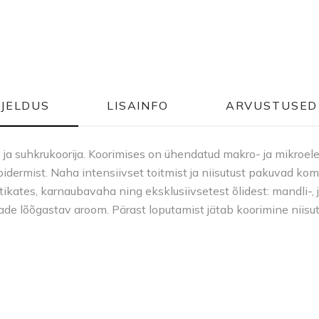
RJELDUS
LISAINFO
ARVUSTUSED 
- ja suhkrukoorija. Koorimises on ühendatud makro- ja mikroele
idermist. Naha intensiivset toitmist ja niisutust pakuvad k
ikates, karnaubavaha ning eksklusiivsetest õlidest: mandli-, jõ
ade lõõgastav aroom. Pärast loputamist jätab koorimine niisu