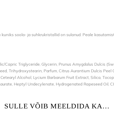
kuniks soola- ja suhkrukristallid on sulanud. Peale kasutamis
lic/Capric Triglyceride, Glycerin, Prunus Amygdalus Dulcis (Sw
ed, Trihydroxystearin, Parfum, Citrus Aurantium Dulcis Peel C
etearyl Alcohol, Lycium Barbarum Fruit Extract, Silica, Toco
 Laurate, Heptyl Undecylenate, Hydrogenated Rapeseed Oil, 
SULLE VÕIB MEELDIDA KA…