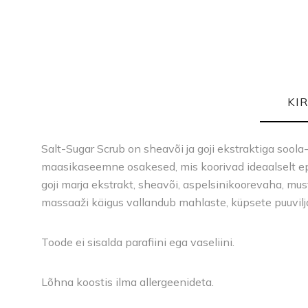
KI
Salt-Sugar Scrub on sheavõi ja goji ekstraktiga soola
maasikaseemne osakesed, mis koorivad ideaalselt ep
goji marja ekstrakt, sheavõi, aspelsinikoorevaha, must
massaaži käigus vallandub mahlaste, küpsete puuvilj
Toode ei sisalda parafiini ega vaseliini.
Lõhna koostis ilma allergeenideta.