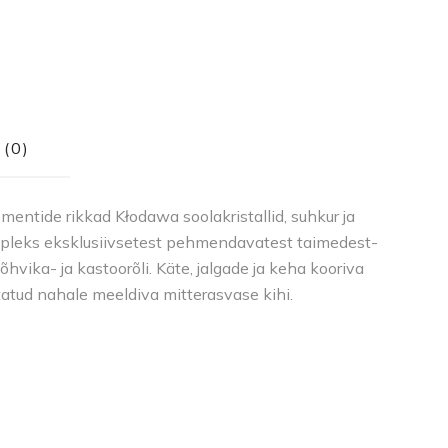
(0)
mentide rikkad Kłodawa soolakristallid, suhkur ja
ompleks eksklusiivsetest pehmendavatest taimedest-
hvika- ja kastoorõli. Käte, jalgade ja keha kooriva
tatud nahale meeldiva mitterasvase kihi.