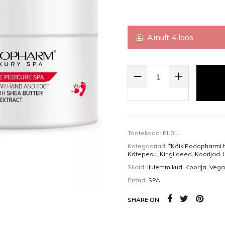
Kehaõlid
Pealisgeelid
Küünedisain
Ainult 4 laos
SALT-SUGAR SCRUB, SHEAVÕI JA
Tootekood:
PL01L
Kategooriad:
*Kõik Podopharmi 
Kätepesu
,
Kingiideed
,
Koorijad
,
Sildid:
Ilulemmikud
,
Koorija
,
Vega
Bränd:
SPA
SHARE ON