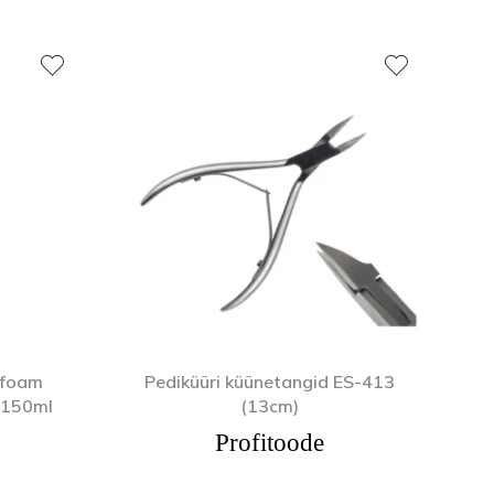
l foam
Pediküüri küünetangid ES-413
,150ml
(13cm)
Profitoode