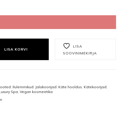
Näomaskid
Tangid
Päevakreemid
Puuriotsikud
Öökreemid
Vasakukäelistele
 GOJI EKSTRAKTIGA KOORIJA (300G) KOGUS
Näoseerumid
Viilid ja poleerid
LISA
LISA KORVI
SOOVINIMEKIRJA
Silmakreemid
Ühekordsed vahendid
Silmaseerumid
Isikukaitsetooted
tooted
,
Ilulemmikud
,
Jalakoorijad
,
Käte hooldus
,
Kätekoorijad
,
Luxury Spa
,
Vegan kosmeetika
n