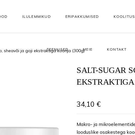
OOD
ILULEMMIKUD
ERIPAKKUMISED
KOOLITU
TEENUSED
MEIE
KONTAKT
, sheavõi ja goji ekstraktiga koorija (300g)
KEHAHOOLDUS
KÜÜNTELE
Vannisoolad ja -õlid
Tarvikud kunstküünteks
SALT-SUGAR S
EKSTRAKTIGA 
asutuseks
Koorijad
Alusgeelid
e
Kehapuhastusgeelid
Akrüül- ja ehitusgeelid
34,10
€
Kehaseerumid
Geellakid
 seerumid
Kehakreemid
Geellaki otsing värvitoonide 
Makro- ja mikroelementide
looduslike osakestega koor