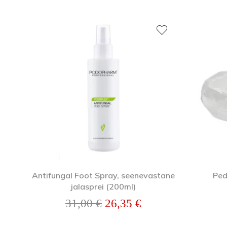
Antifungal Foot Spray, seenevastane
Ped
jalasprei (200ml)
Algne hind oli: 31,00 €.
Praegune hind on:
31,00
€
26,35
€