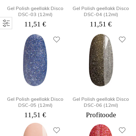
Gel Polish geellakk Disco
Gel Polish geellakk Disco
DSC-03 (12ml)
DSC-04 (12ml)
11,51
€
11,51
€
Gel Polish geellakk Disco
Gel Polish geellakk Disco
DSC-05 (12ml)
DSC-06 (12ml)
11,51
€
Profitoode