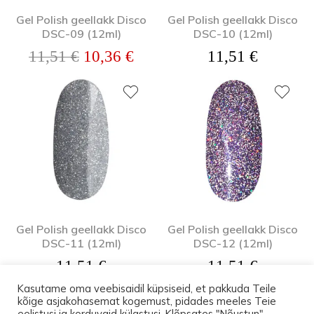
Gel Polish geellakk Disco
Gel Polish geellakk Disco
DSC-09 (12ml)
DSC-10 (12ml)
Algne hind oli: 11,51 €.
Praegune hind on: 10,36 €.
11,51
€
10,36
€
11,51
€
Gel Polish geellakk Disco
Gel Polish geellakk Disco
DSC-11 (12ml)
DSC-12 (12ml)
11,51
€
11,51
€
Kasutame oma veebisaidil küpsiseid, et pakkuda Teile
kõige asjakohasemat kogemust, pidades meeles Teie
eelistusi ja korduvaid külastusi. Klõpsates "Nõustun",