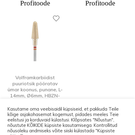
Profitoode
Profitoode
Volframkarbiidist
puuriotsik pööratav
ümar koonus, punane, L-
14mm, Ø6mm, HBZN-
201RVR.060
Kasutame oma veebisaidil küpsiseid, et pakkuda Teile
Profitoode
kõige asjakohasemat kogemust, pidades meeles Teie
eelistusi ja korduvaid külastusi. Klõpsates "Nõustun",
nõustute KÕIKIDE küpsiste kasutamisega. Kontrollitud
nõusoleku andmiseks võite siiski külastada "Küpsiste