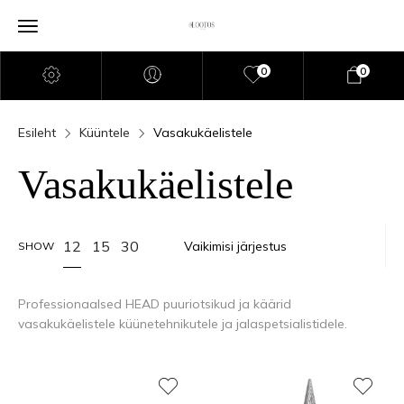
0
0
Esileht
Küüntele
Vasakukäelistele
Vasakukäelistele
12
15
30
SHOW
Professionaalsed HEAD puuriotsikud ja käärid
vasakukäelistele küünetehnikutele ja jalaspetsialistidele.