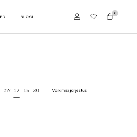
0
SED
BLOGI
NÄOHOOLDUS
TARVIKUD
Tarvikud
Aparaadid kodukasutajale
Huulepalsamid
Aparaadid professionaalile
12
15
30
SHOW
Jumestuskreemid
Näohoolduse tarvikud
Näopuhastusvahendid
Podoloogilised tarvikud
kaupa
Happehooldus
Käärid