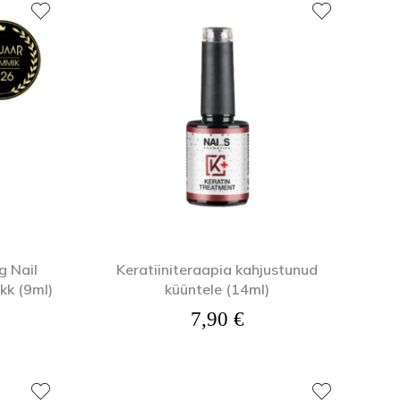
g Nail
Keratiiniteraapia kahjustunud
kk (9ml)
küüntele (14ml)
7,90
€