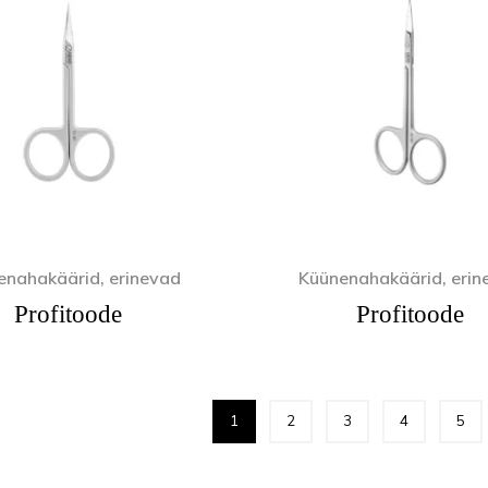
enahakäärid, erinevad
Küünenahakäärid, erin
Profitoode
Profitoode
1
2
3
4
5