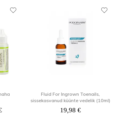
Näomaskid
Tangid
Päevakreemid
Puuriotsikud
Öökreemid
Vasakukäelistele
Näoseerumid
Viilid ja poleerid
Silmakreemid
Ühekordsed vahendid
Silmaseerumid
Isikukaitsetooted
enaha
Fluid For Ingrown Toenails,
sissekasvanud küünte vedelik (10ml)
Hinnavahemik: 4,20 € kuni 12,80 €
€
19,98
€