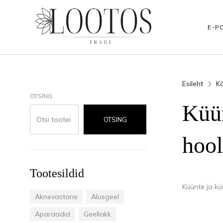
E-P
Esileht
K
BRÄNDID
JALAHOOLDUS
KÄTEHOOLDUS
OTSING
Küü
Podopharm
Jalakoorijad
Kätekoorijad
OTSING
Clarena
Vannisoolad
Tarvikud koduk
hoo
NAILS
Küünenahkadele
Küünenahkadel
Tootesildid
Rubica
Jalamaskid
Kätemaskid
Küünte ja k
Aknevastane
Alusgeel
HEAD The Beauty Tools
Jalakreemid
Kätekreemid ja
Aparaadid
Geellakk