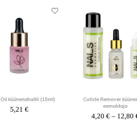
Kehaõlid
Pealisgeelid
Küünedisain
 Oil küünenahaõli (15ml)
Cuticle Remover küün
eemaldaja
5,21
€
4,20
€
–
12,80