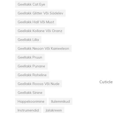
Goodpoint Chemicals
Küüneseerumid
Küüneseerumid
Geellakk Cat Eye
Bano Healthcare
Komplektid
Geellakk Glitter Või Sädelev
Geellakk Hall Või Must
AVA Laboratorium
Geellakk Kollane Või Oranz
Geellakk Lilla
Geellakk Neoon Või Kameeleon
Geellakk Pruun
Geellakk Punane
Geellakk Roheline
Cuticle
Geellakk Roosa Või Nude
Geellakk Sinine
Happekoorimine
Ilulemmikud
Instrumendid
Jalakreem