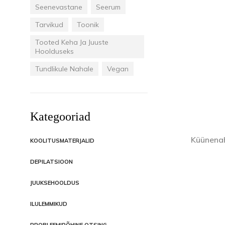
Seenevastane
Seerum
Tarvikud
Toonik
Tooted Keha Ja Juuste
Hoolduseks
Tundlikule Nahale
Vegan
Kategooriad
Küünenah
KOOLITUSMATERJALID
DEPILATSIOON
JUUKSEHOOLDUS
ILULEMMIKUD
PROBLEEMIPÕHINE OTSING