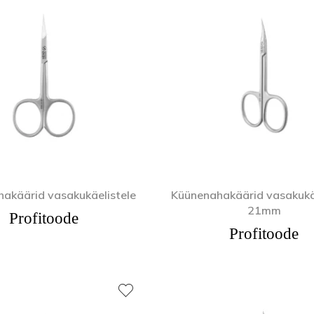
akäärid vasakukäelistele
Küünenahakäärid vasakukäe
21mm
Profitoode
Profitoode