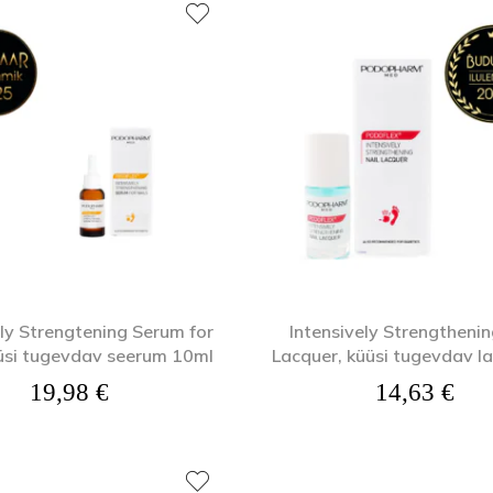
ely Strengtening Serum for
Intensively Strengthenin
üüsi tugevdav seerum 10ml
Lacquer, küüsi tugevdav la
19,98
€
14,63
€