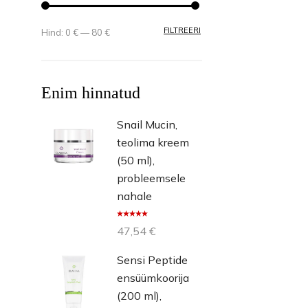
MINIMAALNE HIND
MAKSIMAALNE HIND
FILTREERI
Hind:
0 €
—
80 €
Enim hinnatud
Snail Mucin,
teolima kreem
(50 ml),
probleemsele
nahale
Hinnangug
47,54
€
a
5.00
/ 5
Sensi Peptide
ensüümkoorija
(200 ml),