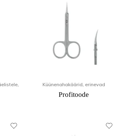
listele,
Küünenahakäärid, erinevad
Profitoode