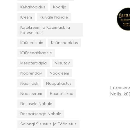
Kehahooldus
Koorija
Kreem
Kuivale Nahale
Kätekreem Ja Kätemask Ja
Käteseerum
Küünedisain
Küünehooldus
Küünenahkadele
Mesoteraapia
Niisutav
Noorendav
Näokreem
Näomask
Näopuhastus
Intensiv
Nails, k
Näoseerum
Puuriotsikud
Rasusele Nahale
Rosaatseaga Nahale
Salongi Sisustus Ja Tööriietus