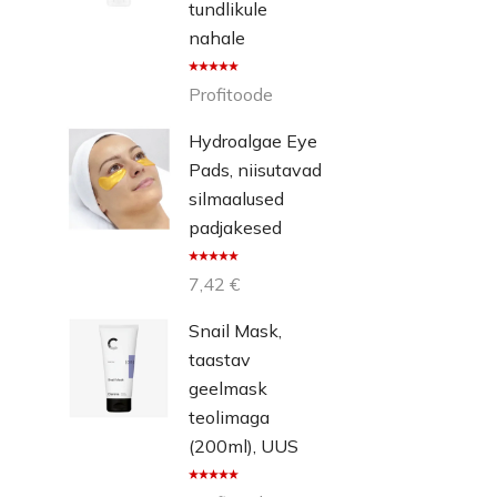
tundlikule
nahale
Hinnangug
Profitoode
a
5.00
/ 5
Hydroalgae Eye
Pads, niisutavad
silmaalused
padjakesed
Hinnangug
7,42
€
a
5.00
/ 5
Snail Mask,
taastav
geelmask
teolimaga
(200ml), UUS
Hinnangug