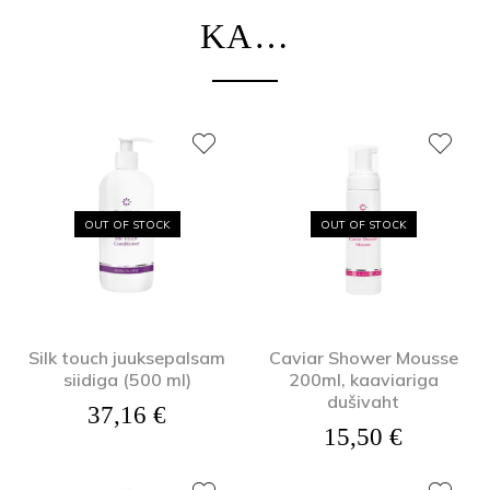
KA…
OUT OF STOCK
OUT OF STOCK
Silk touch juuksepalsam
Caviar Shower Mousse
siidiga (500 ml)
200ml, kaaviariga
dušivaht
37,16
€
15,50
€