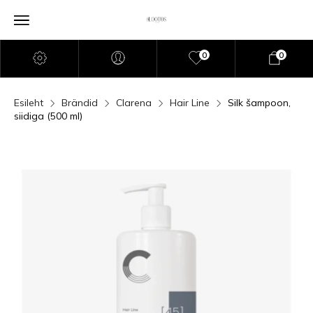
0
0
Esileht
Brändid
Clarena
Hair Line
Silk šampoon,
siidiga (500 ml)