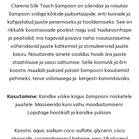
Clarena Silk Touch šampoon on silendav ja niisutav
šampoon siidiga kõikide juuksetüüpide, eriti kuivade ja
kahjustatud juuste pesemiseks ja hooldamiseks. See on
rikkalik koostisosade poolest nagu siid, hüaluroonhape
ja peptiidid, mis tagavad piisava naha niisutustaseme,
vähendavad juuste katkemist ja stimuleerivad juuste
kasvu. Niisutavate ainete sisaldus hoiab ära juuste
staatilisuse ja sassi sattumise. Selle loomulik ja õrn
koostis muudab juuksed pärast šampooni kasutamist
pehmeks, terve välimusega ja kergesti kammitavaks.
Kasutamine:
Kandke väike kogus šampooni niisketele
juustele. Masseerida kuni vahu moodustumiseni.
Loputage hoolikalt ja kandke palsam.
Koostis: aqua, sodium coco-sulfate, glycerin, coco
glucoside, cocamidopropyl betaine, peg-18 glyceryl