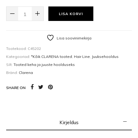
SILK ŠAMPOON, SIIDIGA (500 ML) KOGUS
LISA KORVI
Lisa soovinimekirja
Tootekood:
C45202
Kategooriad:
*Kõik CLARENA tooted
,
Hair Line
,
Juuksehooldus
Silt:
Tooted keha ja juuste hoolduseks
Bränd:
Clarena
SHARE ON
Kirjeldus