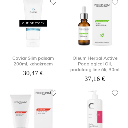
OUT OF STOCK
Caviar Slim palsam
Oleum Herbal Active
200ml, kehakreem
Podological Oil,
podoloogiline õli, 30ml
30,47
€
37,16
€