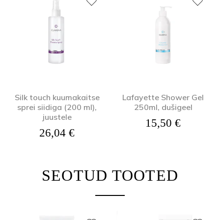
Silk touch kuumakaitse
Lafayette Shower Gel
sprei siidiga (200 ml),
250ml, dušigeel
juustele
15,50
€
26,04
€
SEOTUD TOOTED