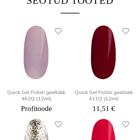
SEOTUD TOOTED
Quick Gel Polish geellakk
Quick Gel Polish geellakk
462Q (12ml)
411Q (12ml)
Profitoode
11,51
€