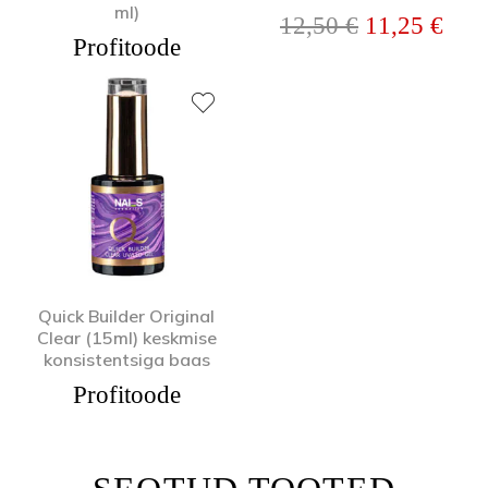
ml)
Algne hind o
Prae
12,50
€
11,25
€
Profitoode
Quick Builder Original
Clear (15ml) keskmise
konsistentsiga baas
Profitoode