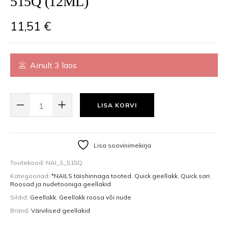
515Q (12ML)
11,51
€
Ainult 3 laos
QUICK GEL POLISH GEELLAKK 515Q (12ML) KOGUS
LISA KORVI
Lisa soovinimekirja
Tootekood:
NAI_S_515Q
Kategooriad:
*NAILS täishinnaga tooted
,
Quick geellakk
,
Quick sari
,
Roosad ja nudetooniga geellakid
Sildid:
Geellakk
,
Geellakk roosa või nude
Bränd:
Värvilised geellakid