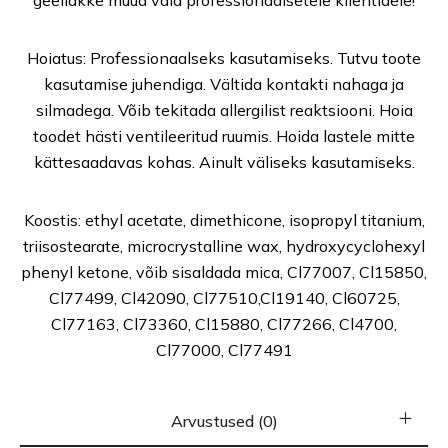
geellakke müüa vaid professionaalsetele klientidele!
Hoiatus: Professionaalseks kasutamiseks. Tutvu toote
kasutamise juhendiga. Vältida kontakti nahaga ja
silmadega. Võib tekitada allergilist reaktsiooni. Hoia
toodet hästi ventileeritud ruumis. Hoida lastele mitte
kättesaadavas kohas. Ainult väliseks kasutamiseks.
Koostis: ethyl acetate, dimethicone, isopropyl titanium,
triisostearate, microcrystalline wax, hydroxycyclohexyl
phenyl ketone, võib sisaldada mica, Cl77007, Cl15850,
Cl77499, Cl42090, Cl77510,Cl19140, Cl60725,
Cl77163, Cl73360, Cl15880, Cl77266, Cl4700,
Cl77000, Cl77491
Arvustused (0)