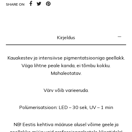
SHARE ON
Kirjeldus
Kauakestev ja intensiivse pigmentatsiooniga geellakk.
Väga lihtne peale kanda, ei tõmbu kokku.
Mahaleotatav.
Värv võib varieeruda.
Polümerisatsioon: LED – 30 sek, UV – 1 min
NB! Eestis kehtiva määruse alusel võime geele ja