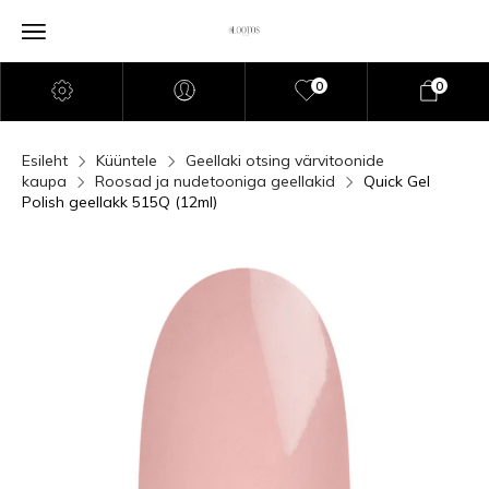
0
0
Esileht
Küüntele
Geellaki otsing värvitoonide
kaupa
Roosad ja nudetooniga geellakid
Quick Gel
Polish geellakk 515Q (12ml)