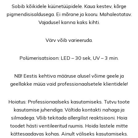
Sobib kõikidele küünetüüpidele. Kaua kestev, kõrge
pigmendisisaldusega. Ei mõrane ja kooru. Mahaleotatav.
Vajadusel kanna kaks kihti.
Värv võib varieeruda.
Polümerisatsioon: LED – 30 sek, UV – 3 min.
NB! Eestis kehtiva määruse alusel võime geele ja
geellakke müüa vaid professionaalsetele klientidele!
Hoiatus: Professionaalseks kasutamiseks. Tutvu toote
kasutamise juhendiga. Vältida kontakti nahaga ja
silmadega. Võib tekitada allergilist reaktsiooni. Hoia
toodet hästi ventileeritud ruumis. Hoida lastele mitte
kättesaadavas kohas. Ainult väliseks kasutamiseks.