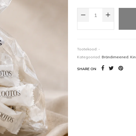
Kehaõlid
Pealisgeelid
LOOTOSTRADE PUUVILJAMAITSE
Küünedisain
Tootekood:
-
Kategooriad:
Brändimeened
,
Ki
SHARE ON