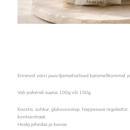
Erinevat värvi puuviljamaitselised karamellkommid, p
Vali pakendi suurus 100g või 150g.
Koostis: suhkur, glükoosisiirup, happesuse regulaator,
kontsentraat.
Hoida jahedas ja kuivas.