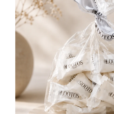
Goodpoint Chemicals
Küüneseerumid
Küüneseerumid
Bano Healthcare
Komplektid
AVA Laboratorium