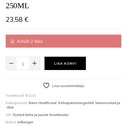
250ML
23,58
€
Ainult 2 laos
ALPINE HERBS, VAHUTAV VANNIÕLI ALPI TAIMEDEGA, 250ML KOGUS
LISA KORVI
Lisa soovinimekirja
Tootekood:
B1110
Kategooriad:
Bano Healthcare
,
Kehapuhastusgeelid
,
Vannisoolad ja
-õlid
Silt:
Tooted keha ja juuste hoolduseks
Bränd:
Arlberger