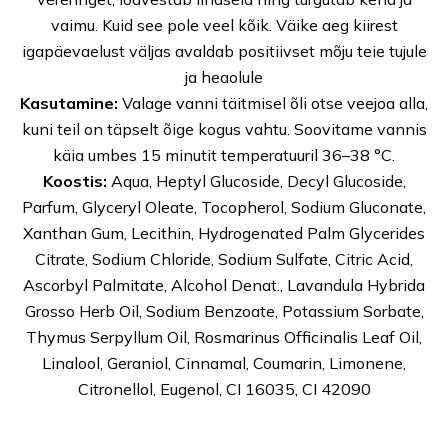
vaimu. Kuid see pole veel kõik. Väike aeg kiirest
igapäevaelust väljas avaldab positiivset mõju teie tujule
ja heaolule
K
asutamine:
Valage vanni täitmisel
õli
otse veejoa alla,
kuni teil on täpselt õige kogus vahtu. Soovitame vannis
käia umbes 15 minutit temperatuuril 36–38 °C.
Koostis:
Aqua, Heptyl Glucoside, Decyl Glucoside,
Parfum, Glyceryl Oleate, Tocopherol, Sodium Gluconate,
Xanthan Gum, Lecithin, Hydrogenated Palm Glycerides
Citrate, Sodium Chloride, Sodium Sulfate, Citric Acid,
Ascorbyl Palmitate, Alcohol Denat., Lavandula Hybrida
Grosso Herb Oil, Sodium Benzoate, Potassium Sorbate,
Thymus Serpyllum Oil, Rosmarinus Officinalis Leaf Oil,
Linalool, Geraniol, Cinnamal, Coumarin, Limonene,
Citronellol, Eugenol, CI 16035, CI 42090