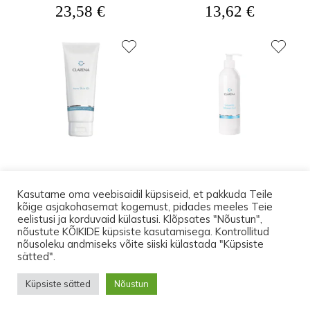
23,58
€
13,62
€
New Skin ID (75 ml),
Lafayette Shower Gel
Kasutame oma veebisaidil küpsiseid, et pakkuda Teile
armide vähendamiseks
250ml, dušigeel
kõige asjakohasemat kogemust, pidades meeles Teie
Profitoode
15,50
€
eelistusi ja korduvaid külastusi. Klõpsates "Nõustun",
nõustute KÕIKIDE küpsiste kasutamisega. Kontrollitud
nõusoleku andmiseks võite siiski külastada "Küpsiste
Kuni 17.augustini on transport Eesti-siseselt
sätted".
pakiautomaati TASUTA. Ostes tooteid vähemalt
© 2026 Lootos Ettevõtted OÜ. Tallinn PODOPHARM® Kõik õigused
Küpsiste sätted
Nõustun
150 euro eest, leiad pakist üllatuse.
on kaitstud.