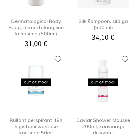
Dermatological Body
Silk šampoon, siidiga
Soap, dermatoloogiline
(500 ml)
kehaseep (500ml)
34,10
€
31,00
€
OUT OF STOCK
OUT OF STOCK
Rullantiperspirant 48h
Caviar Shower Mousse
higistamisvastase
200ml, kaaviariga
kaitsega 50ml
dušivaht