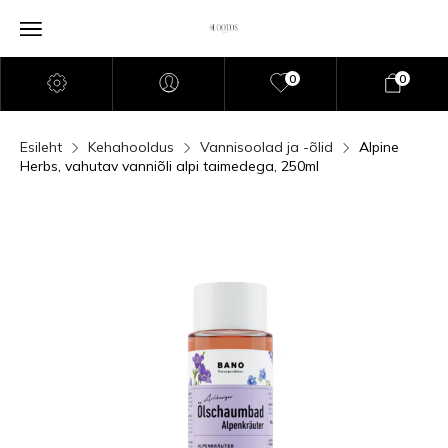
0
0
Esileht
Kehahooldus
Vannisoolad ja -õlid
Alpine
Herbs, vahutav vanniõli alpi taimedega, 250ml