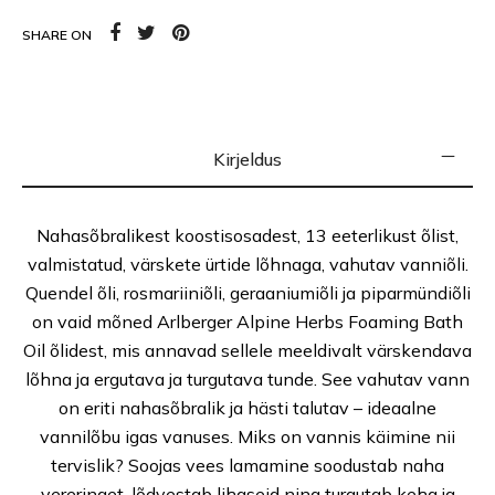
SHARE ON
Kirjeldus
Nahasõbralikest koostisosadest, 13 eeterlikust õlist,
valmistatud, v
ärskete ürtide lõhnaga, vahutav vanniõli.
Quendel õli, rosmariiniõli, geraaniumiõli ja piparmündiõli
on vaid mõned Arlberger Alpine Herbs Foaming Bath
Oil õlidest, mis annavad sellele meeldivalt värskendava
lõhna ja ergutava ja turgutava tunde. See vahutav vann
on eriti nahasõbralik ja hästi talutav – ideaalne
vannilõbu igas vanuses.
Miks on vannis käimine nii
tervislik? Soojas vees lamamine soodustab naha
vereringet, lõdvestab lihaseid ning turgutab keha ja