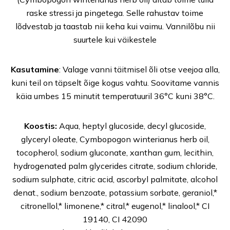
raske stressi ja pingetega. Selle rahustav toime
lõdvestab ja taastab nii keha kui vaimu. Vannilõbu nii
suurtele kui väikestele
Kasutamine
:
Valage vanni täitmisel õli otse veejoa alla,
kuni teil on täpselt õige kogus vahtu.
Soovitame vannis
käia umbes 15 minutit temperatuuril 36°C kuni 38°C.
Koostis:
Aqua, heptyl glucoside, decyl glucoside,
glyceryl oleate, Cymbopogon winterianus herb oil,
tocopherol, sodium gluconate, xanthan gum, lecithin,
hydrogenated palm glycerides citrate, sodium chloride,
sodium sulphate, citric acid, ascorbyl palmitate, alcohol
denat., sodium benzoate, potassium sorbate, geraniol,*
citronellol,* limonene,* citral,* eugenol,* linalool,* CI
19140, CI 42090