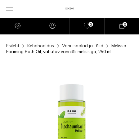
0
0
Esileht
Kehahooldus
Vannisoolad ja -õlid
Melissa
Foaming Bath Oil, vahutav vanniõli melissiga, 250 ml