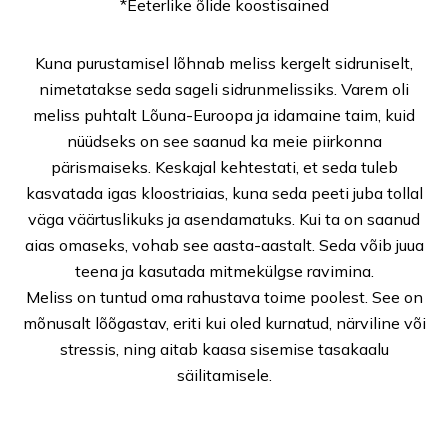
*
Eeterlike õlide koostisained
Kuna purustamisel lõhnab meliss kergelt sidruniselt,
nimetatakse seda sageli sidrunmelissiks. Varem oli
meliss puhtalt Lõuna-Euroopa ja idamaine taim, kuid
nüüdseks on see saanud ka meie piirkonna
pärismaiseks. Keskajal kehtestati, et seda tuleb
kasvatada igas kloostriaias, kuna seda peeti juba tollal
väga väärtuslikuks ja asendamatuks. Kui ta on saanud
aias omaseks, vohab see aasta-aastalt. Seda võib juua
teena ja kasutada mitmekülgse ravimina.
Meliss on tuntud oma rahustava toime poolest. See on
mõnusalt lõõgastav, eriti kui oled kurnatud, närviline või
stressis, ning aitab kaasa sisemise tasakaalu
säilitamisele.