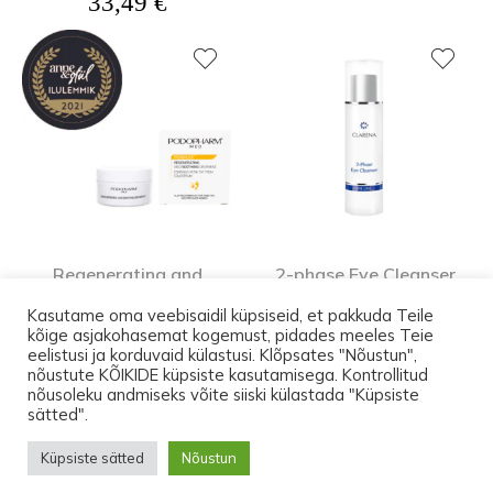
33,49
€
Regenerating and
2-phase Eye Cleanser
Soothing Ointment,
200ml, 2-faasiline
Kasutame oma veebisaidil küpsiseid, et pakkuda Teile
ternespiimasalv (60ml)
silmameigieemaldaja
kõige asjakohasemat kogemust, pidades meeles Teie
28,56
€
23,96
€
eelistusi ja korduvaid külastusi. Klõpsates "Nõustun",
nõustute KÕIKIDE küpsiste kasutamisega. Kontrollitud
nõusoleku andmiseks võite siiski külastada "Küpsiste
Kuni 17.augustini on transport Eesti-siseselt
sätted".
pakiautomaati TASUTA. Ostes tooteid vähemalt
© 2026 Lootos Ettevõtted OÜ. Tallinn PODOPHARM® Kõik õigused
Küpsiste sätted
Nõustun
150 euro eest, leiad pakist üllatuse.
on kaitstud.