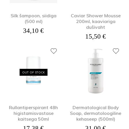
Silk šampoon, siidiga
Caviar Shower Mousse
(500 ml)
200ml, kaaviariga
dušivaht
34,10
€
15,50
€
OUT OF STOCK
Rullantiperspirant 48h
Dermatological Body
higistamisvastase
Soap, dermatoloogiline
kaitsega 50ml
kehaseep (500ml)
17,38
€
31,00
€