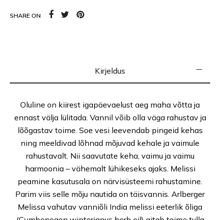
SHARE ON
Kirjeldus
Oluline on kiirest igapäevaelust aeg maha võtta ja
ennast välja lülitada. Vannil võib olla väga rahustav ja
lõõgastav toime. Soe vesi leevendab pingeid kehas
ning meeldivad lõhnad mõjuvad kehale ja vaimule
rahustavalt. Nii saavutate keha, vaimu ja vaimu
harmoonia – vähemalt lühikeseks ajaks. Melissi
peamine kasutusala on närvisüsteemi rahustamine.
Parim viis selle mõju nautida on täisvannis. Arlberger
Melissa vahutav vanniõli India melissi eeterlik õliga
(Cymbopogon winterianus herb oil) aitab toime tulla