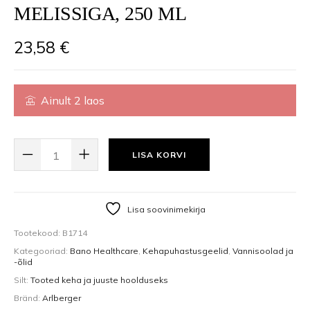
MELISSIGA, 250 ML
23,58
€
Ainult 2 laos
MELISSA FOAMING BATH OIL, VAHUTAV VANNIÕLI MELISSIGA, 250 ML K
LISA KORVI
Lisa soovinimekirja
Tootekood:
B1714
Kategooriad:
Bano Healthcare
,
Kehapuhastusgeelid
,
Vannisoolad ja
-õlid
Silt:
Tooted keha ja juuste hoolduseks
Bränd:
Arlberger