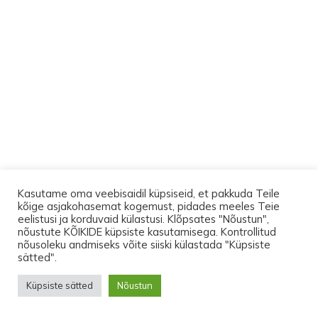
Kasutame oma veebisaidil küpsiseid, et pakkuda Teile
kõige asjakohasemat kogemust, pidades meeles Teie
eelistusi ja korduvaid külastusi. Klõpsates "Nõustun",
nõustute KÕIKIDE küpsiste kasutamisega. Kontrollitud
nõusoleku andmiseks võite siiski külastada "Küpsiste
Kuni 17.augustini on transport Eesti-siseselt
sätted".
pakiautomaati TASUTA. Ostes tooteid vähemalt
Küpsiste sätted
Nõustun
150 euro eest, leiad pakist üllatuse.