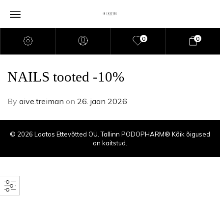
0
0
NAILS tooted -10%
By
aive.treiman
on
26. jaan 2026
© 2026 Lootos Ettevõtted OÜ. Tallinn PODOPHARM® Kõik õigused
on kaitstud.