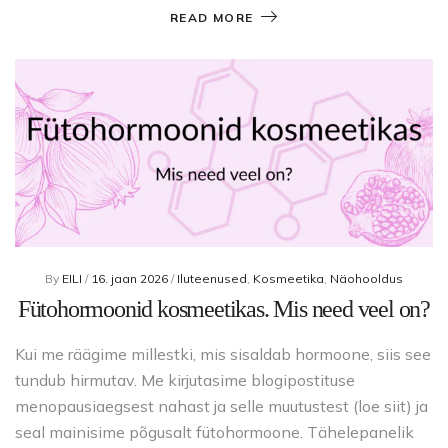
READ MORE
By
EILI
/
16. jaan 2026
/
Iluteenused
,
Kosmeetika
,
Näohooldus
Fütohormoonid kosmeetikas. Mis need veel on?
Kui me räägime millestki, mis sisaldab hormoone, siis see
tundub hirmutav. Me kirjutasime blogipostituse
menopausiaegsest nahast ja selle muutustest (loe siit) ja
seal mainisime põgusalt fütohormoone. Tähelepanelik