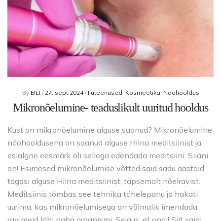
By
EILI
/
27. sept 2024
/
Iluteenused
,
Kosmeetika
,
Näohooldus
Mikronõelumine- teaduslikult uuritud hooldus
Kust on mikronõelumine alguse saanud? Mikronõelumine
näohooldusena on saanud alguse Hiina meditsiinist ja
esialgne eesmärk oli sellega edendada meditsiini. Siiani
on! Esimesed mikronõelumise võtted said sadu aastaid
tagasi alguse Hiina meditsiinist, täpsemalt nõelravist.
Meditsiinis tõmbas see tehnika tähelepanu ja hakati
uurima, kas mikronõelumisega on võimalik imendada
ravimeid läbi naha organismi. Selgus, et ongi! Siit saigi