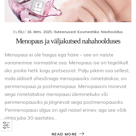
By
EILI
/
16. dets. 2025
/
Iluteenused
,
Kosmeetika
,
Näohooldus
Menopaus ja väljakutsed nahahoolduses
Menopaus ei ole haigus ega häire – see on naiste
vananemise normaalne osa. Menopaus ise on tegelikult
üks pisike hetk kogu protsessist. Palju pikem osa sellest,
mida üldiselt ühesõnaga menopausiks nimetatakse, on
perimenopaus ja postmenopaus. Menopausini minevat
aega nimetatakse menopausi üleminekuks või
perimenopausiks ja järgnevat aega postmenopausiks.
Perimenopausi algus on igal naisel erinev, aga see võib
alata juba 30 aastates…
READ MORE