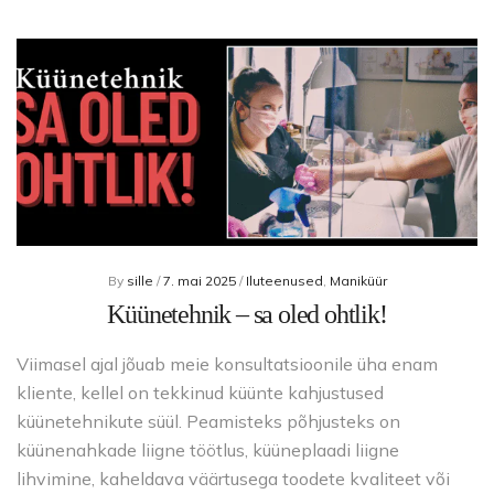
By
sille
/
7. mai 2025
/
Iluteenused
,
Maniküür
Küünetehnik – sa oled ohtlik!
Viimasel ajal jõuab meie konsultatsioonile üha enam
kliente, kellel on tekkinud küünte kahjustused
küünetehnikute süül. Peamisteks põhjusteks on
küünenahkade liigne töötlus, küüneplaadi liigne
lihvimine, kaheldava väärtusega toodete kvaliteet või