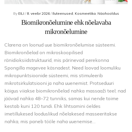
By
EILI
/
8. veebr 2026
/
Iluteenused
,
Kosmeetika
,
Näohooldus
Biomikronõelumine ehk nõelavaba
mikronõelumine
Clarena on loonud uue biomikronõelumise süsteemi.
Biomikronõelad on mikroskoopilised
ränidioksiidstruktuurid, mis pärinevad perekonna
Spongilla magevee käsnadest. Need loovad loomuliku
mikropunktsioonide süsteemi, mis stimuleerib
mikrotsirkulatsiooni ja naha uuenemist. Protseduuri
käigus viiakse biomikronõelad nahka massaaži teel; nad
jäävad nahka 48–72 tunniks, samas kui nende toime
kestab kuni 120 tundi. Ehk lihtsamini öeldes
imetillukesed looduslikud nõelakesed masseeritakse
nahka, mis paneb tööle naha uuenemise…