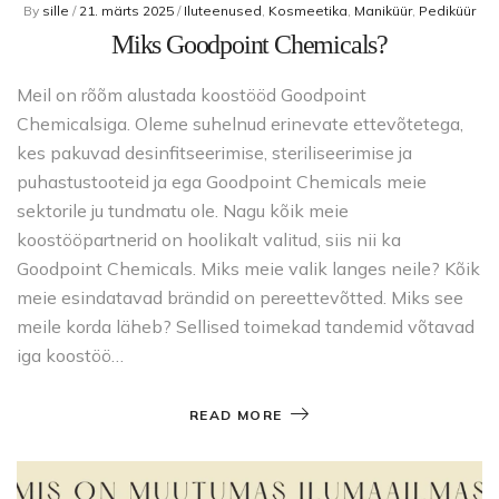
By
sille
/
21. märts 2025
/
Iluteenused
,
Kosmeetika
,
Maniküür
,
Pediküür
Miks Goodpoint Chemicals?
Meil on rõõm alustada koostööd Goodpoint
Chemicalsiga. Oleme suhelnud erinevate ettevõtetega,
kes pakuvad desinfitseerimise, steriliseerimise ja
puhastustooteid ja ega Goodpoint Chemicals meie
sektorile ju tundmatu ole. Nagu kõik meie
koostööpartnerid on hoolikalt valitud, siis nii ka
Goodpoint Chemicals. Miks meie valik langes neile? Kõik
meie esindatavad brändid on pereettevõtted. Miks see
meile korda läheb? Sellised toimekad tandemid võtavad
iga koostöö…
READ MORE