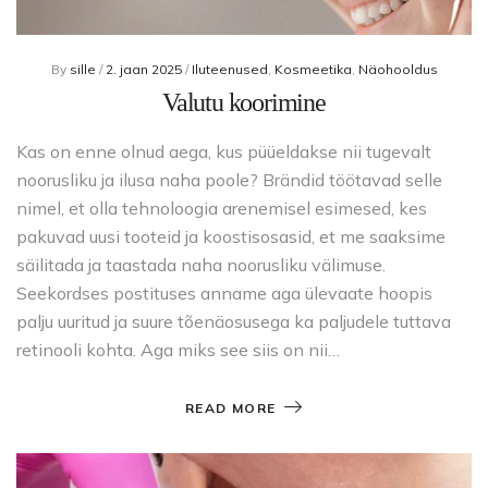
By
sille
/
2. jaan 2025
/
Iluteenused
,
Kosmeetika
,
Näohooldus
Valutu koorimine
Kas on enne olnud aega, kus püüeldakse nii tugevalt
noorusliku ja ilusa naha poole? Brändid töötavad selle
nimel, et olla tehnoloogia arenemisel esimesed, kes
pakuvad uusi tooteid ja koostisosasid, et me saaksime
säilitada ja taastada naha noorusliku välimuse.
Seekordses postituses anname aga ülevaate hoopis
palju uuritud ja suure tõenäosusega ka paljudele tuttava
retinooli kohta. Aga miks see siis on nii…
READ MORE