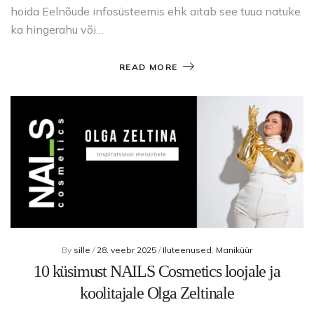
hoida Eelnõude infosüsteemis ehk aitab see tuua natuke
ka hingerahu või…
READ MORE
By
sille
/
28. veebr 2025
/
Iluteenused
,
Maniküür
10 küsimust NAILS Cosmetics loojale ja
koolitajale Olga Zeltinale