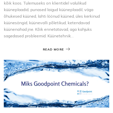
kõik koos. Tulemuseks on klientidel valulikud
küüneplaadid, punased laigud küüneplaadil, väga
õhukesed küüned, lahti löönud küüned, üles kerkinud
küünesängid, küünevalli põletikud, ketendavad
küünenahad jne. Kõik ennetatavad, aga kahjuks
sagedased probleemid. Küünetehnik…
READ MORE