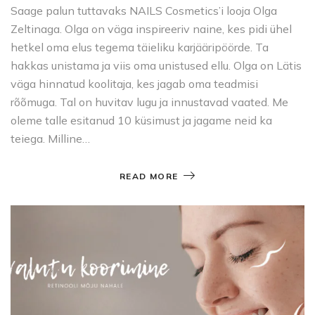
Saage palun tuttavaks NAILS Cosmetics’i looja Olga
Zeltinaga. Olga on väga inspireeriv naine, kes pidi ühel
hetkel oma elus tegema täieliku karjääripöörde. Ta
hakkas unistama ja viis oma unistused ellu. Olga on Lätis
väga hinnatud koolitaja, kes jagab oma teadmisi
rõõmuga. Tal on huvitav lugu ja innustavad vaated. Me
oleme talle esitanud 10 küsimust ja jagame neid ka
teiega. Milline…
READ MORE