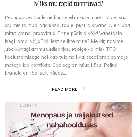
Miks mu topid tuhmuvad?
Pea igapäev kuuleme küünetehnikute mure: ”Ma ei saa
aru mis toimub, aga ükski top ei püsi läikivana! Olen juba
mitut brändi proovinud. Enne püsisid kõik! Vahetasin
isegi lambi välja.” Millest selline mure? Me kirjutasime
juba kunagi ammu uudiskirjas, et olge valmis- TPO
keelustamisega hakkab tulema kvaliteedi probleeme ja
materjalide konflikte. See aeg on nüüd käes! Paljud
brändid on tõeliselt hädas,…
READ MORE