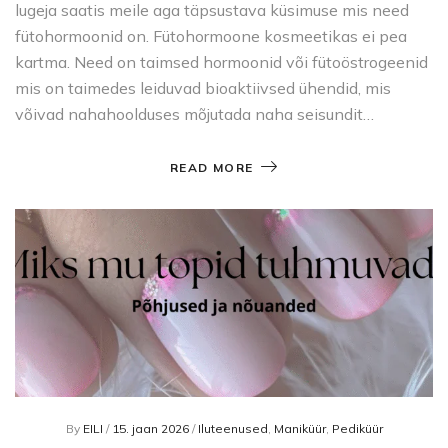
lugeja saatis meile aga täpsustava küsimuse mis need
fütohormoonid on. Fütohormoone kosmeetikas ei pea
kartma. Need on taimsed hormoonid või fütoöstrogeenid
mis on taimedes leiduvad bioaktiivsed ühendid, mis
võivad nahahoolduses mõjutada naha seisundit…
READ MORE
By
EILI
/
15. jaan 2026
/
Iluteenused
,
Maniküür
,
Pediküür