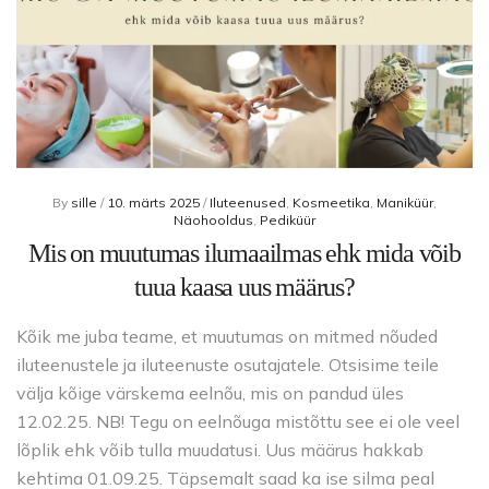
By
sille
/
10. märts 2025
/
Iluteenused
,
Kosmeetika
,
Maniküür
,
Näohooldus
,
Pediküür
Mis on muutumas ilumaailmas ehk mida võib
tuua kaasa uus määrus?
Kõik me juba teame, et muutumas on mitmed nõuded
iluteenustele ja iluteenuste osutajatele. Otsisime teile
välja kõige värskema eelnõu, mis on pandud üles
12.02.25. NB! Tegu on eelnõuga mistõttu see ei ole veel
lõplik ehk võib tulla muudatusi. Uus määrus hakkab
kehtima 01.09.25. Täpsemalt saad ka ise silma peal