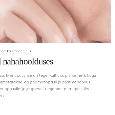
eetika
,
Näohooldus
d nahahoolduses
a. Menopaus ise on tegelikult üks pisike hetk kogu
s nimetatakse, on perimenopaus ja postmenopaus.
nopausiks ja järgnevat aega postmenopausiks.
tes…