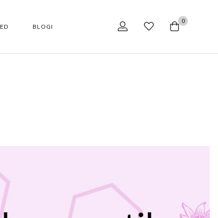
0
SED
BLOGI
NÄOHOOLDUS
TARVIKUD
Tarvikud
Aparaadid kodukasutajale
Huulepalsamid
Aparaadid professionaalile
Jumestuskreemid
Näohoolduse tarvikud
Näopuhastusvahendid
Podoloogilised tarvikud
kaupa
Happehooldus
Käärid