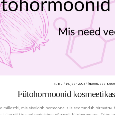
Kehaõlid
Pealisgeelid
Küünedisain
By
EILI
/
16. jaan 2026
/
Iluteenused
,
Kosm
Fütohormoonid kosmeetikas.
e millestki, mis sisaldab hormoone, siis see tundub hirmutav.
st (loe siit) ja seal mainisime põgusalt fütohormoone. Tähel