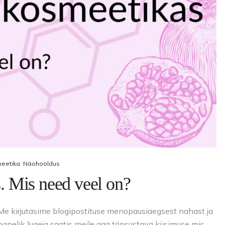
Näomaskid
Tangid
Päevakreemid
Puuriotsikud
Öökreemid
Vasakukäelistele
Näoseerumid
Viilid ja poleerid
Silmakreemid
Ühekordsed vahendid
Silmaseerumid
Isikukaitsetooted
eetika
,
Näohooldus
 Mis need veel on?
 Me kirjutasime blogipostituse menopausiaegsest nahast ja
epanelik lugeja saatis meile aga täpsustava küsimuse mis