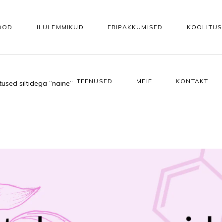
OOD
ILULEMMIKUD
ERIPAKKUMISED
KOOLITU
TEENUSED
MEIE
KONTAKT
tused siltidega “naine”
KEHAHOOLDUS
KÜÜNTELE
Vannisoolad ja -õlid
Tarvikud kunstküünteks
asutuseks
Koorijad
Alusgeelid
e
Kehapuhastusgeelid
Akrüül- ja ehitusgeelid
Kehaseerumid
Geellakid
 seerumid
Kehakreemid
Geellaki otsing värvitoonide 