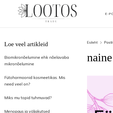
E-P
Esileht
Posti
Loe veel artikleid
BRÄNDID
JALAHOOLDUS
KÄTEHOOLDUS
naine
Podopharm
Jalakoorijad
Kätekoorijad
Biomikronõelumine ehk nõelavaba
mikronõelumine
Clarena
Vannisoolad
Tarvikud koduk
Fütohormoonid kosmeetikas. Mis
NAILS
Küünenahkadele
Küünenahkadel
need veel on?
Rubica
Jalamaskid
Kätemaskid
Miks mu topid tuhmuvad?
HEAD The Beauty Tools
Jalakreemid
Kätekreemid ja
Menopaus ja väljakutsed