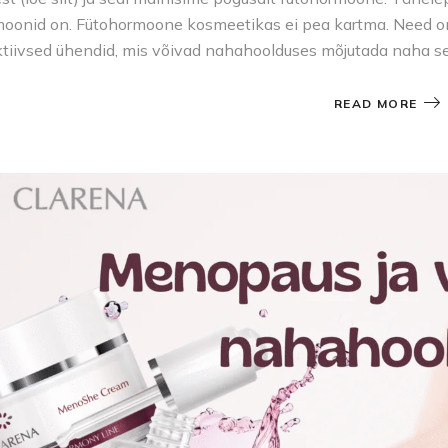
oonid on. Fütohormoone kosmeetikas ei pea kartma. Need on
ktiivsed ühendid, mis võivad nahahoolduses mõjutada naha s
READ MORE