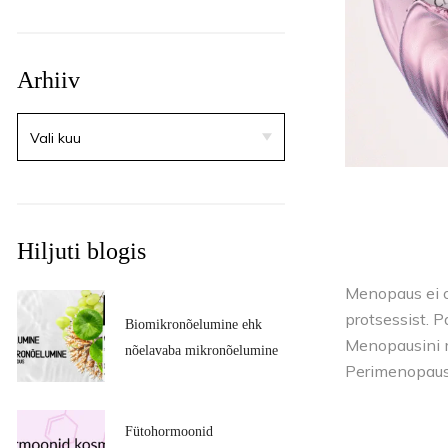
Arhiiv
Hiljuti blogis
Menopaus ei o
protsessist. 
Biomikronõelumine ehk
Menopausini 
nõelavaba mikronõelumine
Perimenopausi 
Fütohormoonid