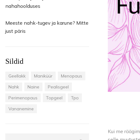
Goodpoint Chemicals
Küüneseerumid
Küüneseerumid
nahahoolduses
Bano Healthcare
Komplektid
Meeste nahk-tugev ja karune? Mitte
AVA Laboratorium
just päris
Sildid
Geellakk
Maniküür
Menopaus
Nahk
Naine
Pealisgeel
Perimenopaus
Topgeel
Tpo
Vananemine
Kui me räägim
selle muutuste