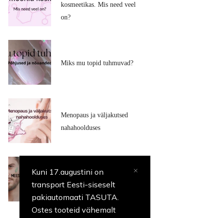
kosmeetikas. Mis need veel
on?
Miks mu topid tuhmuvad?
Menopaus ja väljakutsed
nahahoolduses
Kuni 17.augustini on
Meeste nahk-tugev ja
transport Eesti-siseselt
karune? Mitte just päris
pakiautomaati TASUTA.
Ostes tooteid vähemalt