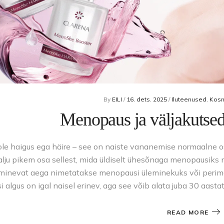
By
EILI
/
16. dets. 2025
/
Iluteenused
,
Kosm
Menopaus ja väljakutse
le haigus ega häire – see on naiste vananemise normaalne os
Palju pikem osa sellest, mida üldiselt ühesõnaga menopausik
minevat aega nimetatakse menopausi üleminekuks või perime
algus on igal naisel erinev, aga see võib alata juba 30 aasta
READ MORE