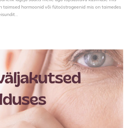
 taimsed hormoonid või fütoöstrogeenid mis on taimedes
eisundit…