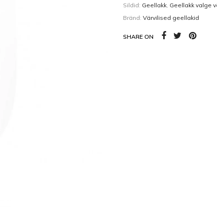
Kehaõlid
Pealisgeelid
Sildid:
Geellakk
,
Geellakk valge v
Bränd:
Värvilised geellakid
Küünedisain
SHARE ON