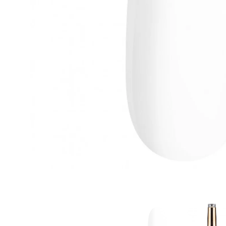
Goodpoint Chemicals
Küüneseerumid
Küüneseerumid
Bano Healthcare
Komplektid
AVA Laboratorium