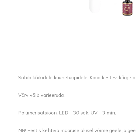
Sobib kõikidele küünetüüpidele. Kaua kestev, kõrge p
Värv võib varieeruda.
Polümerisatsioon: LED – 30 sek, UV – 3 min.
NB! Eestis kehtiva määruse alusel võime geele ja gee