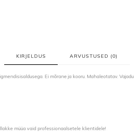
KIRJELDUS
ARVUSTUSED (0)
igmendisisaldusega. Ei mõrane ja kooru. Mahaleotatav. Vajadu
llakke müüa vaid professionaalsetele klientidele!