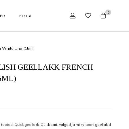
0
SED
BLOGI
h White Line (15ml)
NÄOHOOLDUS
TARVIKUD
Tarvikud
Aparaadid kodukasutajale
LISH GEELLAKK FRENCH
5ML)
Huulepalsamid
Aparaadid professionaalile
Jumestuskreemid
Näohoolduse tarvikud
Näopuhastusvahendid
Podoloogilised tarvikud
kaupa
Happehooldus
Käärid
a tooted
,
Quick geellakk
,
Quick sari
,
Valged ja milky-tooni geellakid