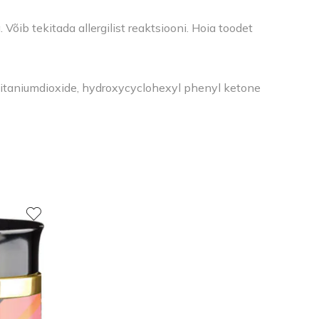
õib tekitada allergilist reaktsiooni. Hoia toodet
 titaniumdioxide, hydroxycyclohexyl phenyl ketone