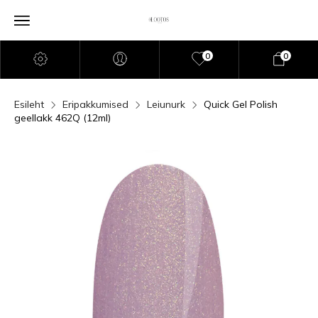
0
0
Esileht
Eripakkumised
Leiunurk
Quick Gel Polish
geellakk 462Q (12ml)