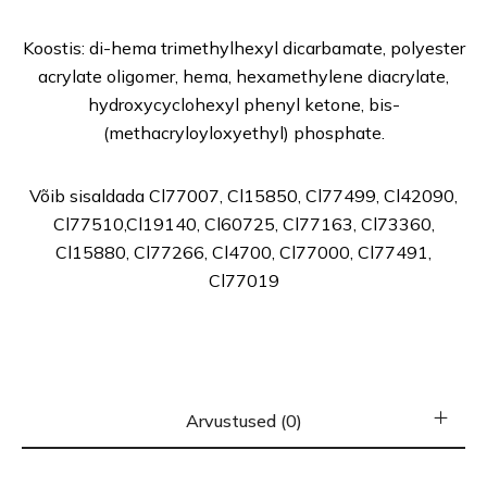
Koostis: di-hema trimethylhexyl dicarbamate, polyester
acrylate oligomer, hema, hexamethylene diacrylate,
hydroxycyclohexyl phenyl ketone, bis-
(methacryloyloxyethyl) phosphate.
Võib sisaldada Cl77007, Cl15850, Cl77499, Cl42090,
Cl77510,Cl19140, Cl60725, Cl77163, Cl73360,
Cl15880, Cl77266, Cl4700, Cl77000, Cl77491,
Cl77019
Arvustused (0)