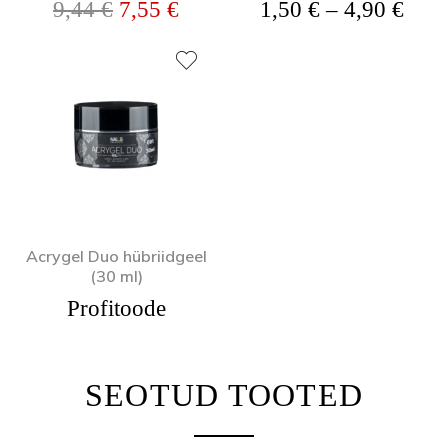
Algne hind oli: 9,44 €.
Praegune hind on: 7,55 €.
Hinn
9,44
€
7,55
€
1,50
€
–
4,90
€
Acrygel Duo hübriidgeel
(30 ml)
Profitoode
SEOTUD TOOTED