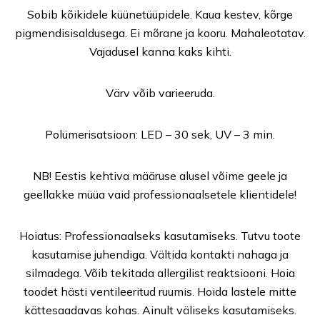
Sobib kõikidele küünetüüpidele. Kaua kestev, kõrge
pigmendisisaldusega. Ei mõrane ja kooru. Mahaleotatav.
Vajadusel kanna kaks kihti.
Värv võib varieeruda.
Polümerisatsioon: LED – 30 sek, UV – 3 min.
NB! Eestis kehtiva määruse alusel võime geele ja
geellakke müüa vaid professionaalsetele klientidele!
Hoiatus: Professionaalseks kasutamiseks. Tutvu toote
kasutamise juhendiga. Vältida kontakti nahaga ja
silmadega. Võib tekitada allergilist reaktsiooni. Hoia
toodet hästi ventileeritud ruumis. Hoida lastele mitte
kättesaadavas kohas. Ainult väliseks kasutamiseks.