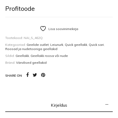
Profitoode
Lisa soovinimekirja
Tootekood:
NAI_S_462Q
Kategooriad:
Geelide outlet
,
Leiunurk
,
Quick geellakk
,
Quick sari
,
Roosad ja nudetooniga geellakid
Sildid:
Geellakk
,
Geellakk roosa või nude
Bränd:
Värvilised geellakid
SHARE ON
Kirjeldus