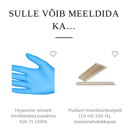
SULLE VÕIB MEELDIDA
KA…
Hygostar sinised
Puidust maniküüripulgad
nitriilkindad puudrita
(10 või 100 tk),
S(6-7) 100tk
küünenahalükkajad