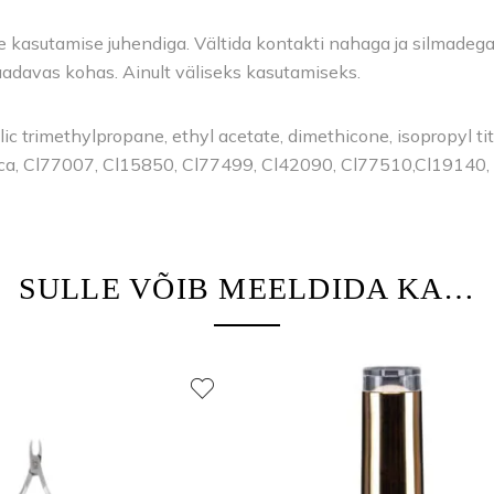
kasutamise juhendiga. Vältida kontakti nahaga ja silmadega. V
saadavas kohas. Ainult väliseks kasutamiseks.
ic trimethylpropane, ethyl acetate, dimethicone, isopropyl tit
ica, Cl77007, Cl15850, Cl77499, Cl42090, Cl77510,Cl19140
SULLE VÕIB MEELDIDA KA…