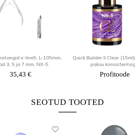
atangid x-line5, L-105mm,
Quick Builder II Clear (15ml)
ad 3, 5 ja 7 mm, NX-5
paksu konsistentsi
35,43
€
Profitoode
SEOTUD TOOTED