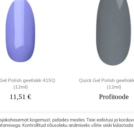
Gel Polish geellakk 415Q
Quick Gel Polish geella
(12ml)
(12ml)
 10,36 €.
11,51
€
Profitoode
asjakohasemat kogemust, pidades meeles Teie eelistusi ja korduv
utamisega. Kontrollitud nõusoleku andmiseks võite siiski külastada
2026 Lootos Ettevõtted OÜ. Tallinn PODOPHARM® Kõik õigused on kaitst