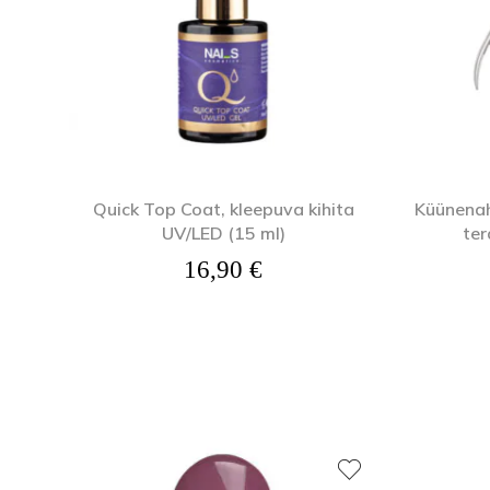
Quick Top Coat, kleepuva kihita
Küünenah
UV/LED (15 ml)
ter
16,90
€