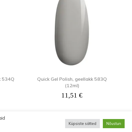
kk 534Q
Quick Gel Polish, geellakk 583Q
(12ml)
11,51
€
aid
Küpsiste sätted
Nõustun
ud.