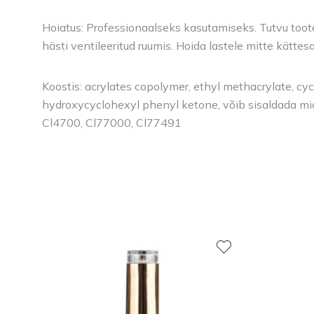
Hoiatus: Professionaalseks kasutamiseks. Tutvu toote 
hästi ventileeritud ruumis. Hoida lastele mitte kätte
Koostis: acrylates copolymer, ethyl methacrylate, cycl
hydroxycyclohexyl phenyl ketone, võib sisaldada m
Cl4700, Cl77000, Cl77491