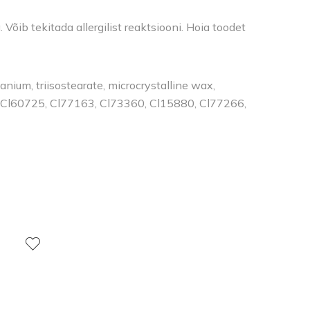
õib tekitada allergilist reaktsiooni. Hoia toodet
anium, triisostearate, microcrystalline wax,
, Cl60725, Cl77163, Cl73360, Cl15880, Cl77266,