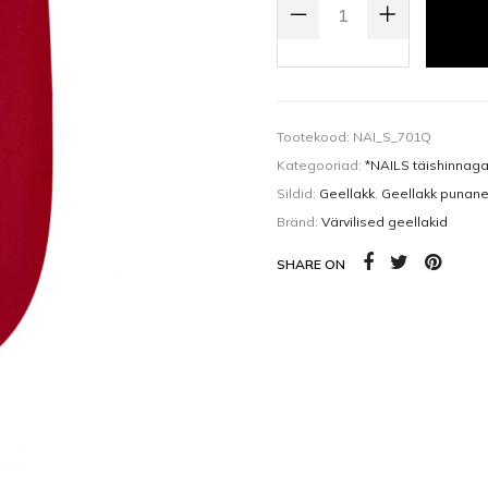
Kehaõlid
Pealisgeelid
Küünedisain
Tootekood:
NAI_S_701Q
Kategooriad:
*NAILS täishinnag
Sildid:
Geellakk
,
Geellakk punan
Bränd:
Värvilised geellakid
SHARE ON