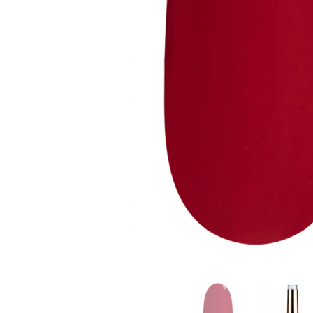
Goodpoint Chemicals
Küüneseerumid
Küüneseerumid
Bano Healthcare
Komplektid
AVA Laboratorium