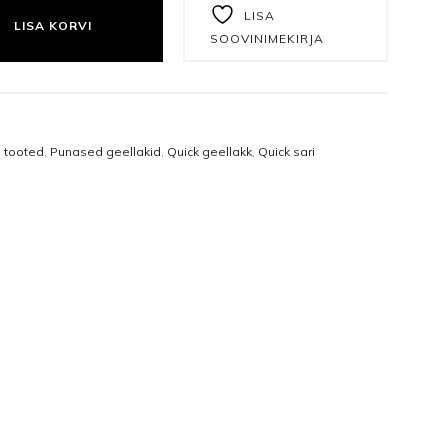
Näomaskid
Tangid
LISA
LISA KORVI
SOOVINIMEKIRJA
Päevakreemid
Puuriotsikud
Öökreemid
Vasakukäelistele
Näoseerumid
Viilid ja poleerid
a tooted
,
Punased geellakid
,
Quick geellakk
,
Quick sari
e
Silmakreemid
Ühekordsed vahendid
Silmaseerumid
Isikukaitsetooted