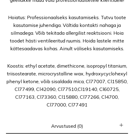
geellakke müüa vaid professionaalsetele klientidele!
Hoiatus: Professionaalseks kasutamiseks. Tutvu toote
kasutamise juhendiga. Vältida kontakti nahaga ja
silmadega. Võib tekitada allergilist reaktsiooni. Hoia
toodet hästi ventileeritud ruumis. Hoida lastele mitte
kättesaadavas kohas. Ainult väliseks kasutamiseks.
Koostis: ethyl acetate, dimethicone, isopropyl titanium,
triisostearate, microcrystalline wax, hydroxycyclohexyl
phenyl ketone, võib sisaldada mica, Cl77007, Cl15850,
Cl77499, Cl42090, Cl77510,Cl19140, Cl60725,
Cl77163, Cl73360, Cl15880, Cl77266, Cl4700,
Cl77000, Cl77491
Arvustused (0)