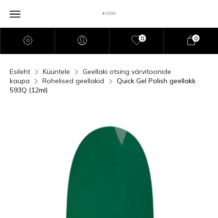
0
0
Esileht
Küüntele
Geellaki otsing värvitoonide
kaupa
Rohelised geellakid
Quick Gel Polish geellakk
593Q (12ml)