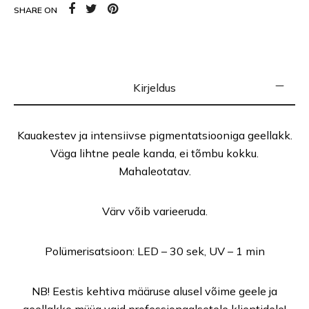
SHARE ON
Kirjeldus
Kauakestev ja intensiivse pigmentatsiooniga geellakk.
Väga lihtne peale kanda, ei tõmbu kokku.
Mahaleotatav.
Värv võib varieeruda.
Polümerisatsioon: LED – 30 sek, UV – 1 min
NB! Eestis kehtiva määruse alusel võime geele ja