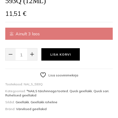
593Q (12ML)
11,51
€
Ainult 3 laos
QUICK GEL POLISH GEELLAKK 593Q (12ML) KOGUS
LISA KORVI
Lisa soovinimekirja
Tootekood:
NAI_S_593Q
Kategooriad:
*NAILS täishinnaga tooted
,
Quick geellakk
,
Quick sari
,
Rohelised geellakid
Sildid:
Geellakk
,
Geellakk roheline
Bränd:
Värvilised geellakid