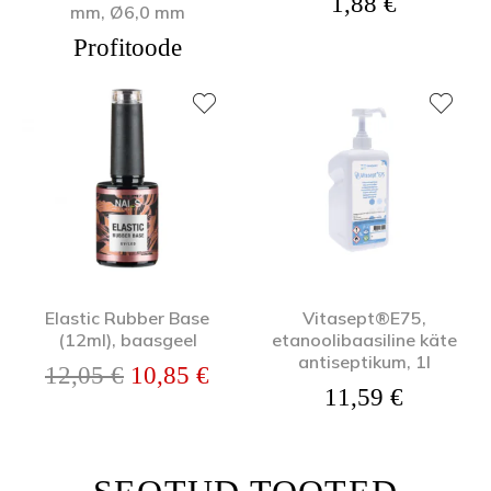
1,88
€
mm, Ø6,0 mm
Profitoode
Elastic Rubber Base
Vitasept®E75,
(12ml), baasgeel
etanoolibaasiline käte
antiseptikum, 1l
Algne hind oli: 12,05 €.
Praegune hind on: 10,85 €.
12,05
€
10,85
€
11,59
€