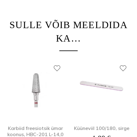
SULLE VÕIB MEELDIDA
KA…
Karbiid freesiotsik ümar
Küüneviil 100/180, sirge
koonus, HBC-201 L-14,0