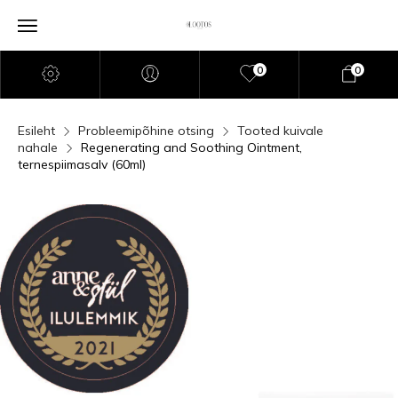
0
0
Esileht
Probleemipõhine otsing
Tooted kuivale
nahale
Regenerating and Soothing Ointment,
ternespiimasalv (60ml)