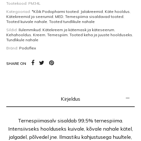
Tootekood:
PM34L
Kategooriad:
*Kõik Podopharmi tooted
,
Jalakreemid
,
Käte hooldus
,
Kätekreemid ja seerumid
,
MED
,
Ternespiima sisaldavad tooted
,
Tooted kuivale nahale
,
Tooted tundlikule nahale
Sildid:
Ilulemmikud
,
Kätekreem ja kätemask ja käteseerum
,
Kehahooldus
,
Kreem
,
Ternespiim
,
Tooted keha ja juuste hoolduseks
,
Tundlikule nahale
Bränd:
Podoflex
SHARE ON
Kirjeldus
Ternespiimasalv sisaldab 99,5% ternespiima.
Intensiivseks hoolduseks kuivale, kõvale nahale kätel,
jalgadel, põlvedel jne. Ilmastiku kahjustusega huultele,