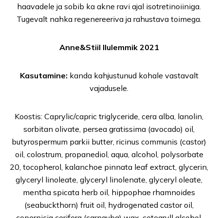
haavadele ja sobib ka akne ravi ajal isotretinoiiniga.
Tugevalt nahka regenereeriva ja rahustava toimega.
Anne&Stiil Ilulemmik 2021
Kasutamine:
kanda kahjustunud kohale vastavalt
vajadusele.
Koostis: Caprylic/capric triglyceride, cera alba, lanolin,
sorbitan olivate, persea gratissima (avocado) oil,
butyrospermum parkii butter, ricinus communis (castor)
oil, colostrum, propanediol, aqua, alcohol, polysorbate
20, tocopherol, kalanchoe pinnata leaf extract, glycerin,
glyceryl linoleate, glyceryl linolenate, glyceryl oleate,
mentha spicata herb oil, hippophae rhamnoides
(seabuckthorn) fruit oil, hydrogenated castor oil,
copernicia cerifera (carnauba) wax, cetearyll alcohol,