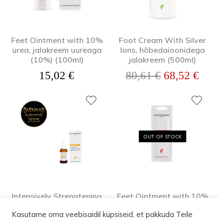
Feet Ointment with 10%
Foot Cream With Silver
urea, jalakreem uureaga
Ions, hõbedaioonidega
(10%) (100ml)
jalakreem (500ml)
Algne hind o
Prae
15,02
€
80,61
€
68,52
€
OUT OF STOCK
Intensively Strengtening
Feet Ointment with 10%
Serum for Nails, küüsi
urea, jalakreem uureaga,
Kasutame oma veebisaidil küpsiseid, et pakkuda Teile
tugevdav seerum 10ml
10ml testpakend