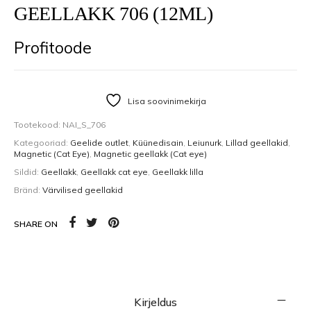
GEELLAKK 706 (12ML)
Profitoode
Lisa soovinimekirja
Tootekood:
NAI_S_706
Kategooriad:
Geelide outlet
,
Küünedisain
,
Leiunurk
,
Lillad geellakid
,
Magnetic (Cat Eye)
,
Magnetic geellakk (Cat eye)
Sildid:
Geellakk
,
Geellakk cat eye
,
Geellakk lilla
Bränd:
Värvilised geellakid
SHARE ON
Kirjeldus