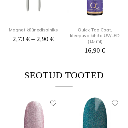
Magnet küünedisainiks
Quick Top Coat,
kleepuva kihita UV/LED
Hinnavahemik: 2,73 € kuni
2,73
€
–
2,90
€
(15 ml)
16,90
€
SEOTUD TOOTED