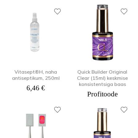
Vitasept®H, naha
Quick Builder Original
antiseptikum, 250ml
Clear (15ml) keskmise
konsistentsiga baas
6,46
€
Profitoode