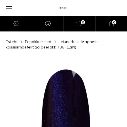
0
0
Esileht
Eripakkumised
Leiunurk
Magnetic
kassisilmaefektiga geellakk 706 (12ml)