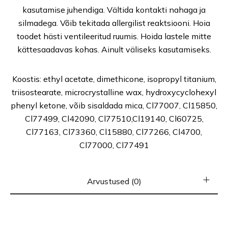
kasutamise juhendiga. Vältida kontakti nahaga ja
silmadega. Võib tekitada allergilist reaktsiooni. Hoia
toodet hästi ventileeritud ruumis. Hoida lastele mitte
kättesaadavas kohas. Ainult väliseks kasutamiseks.
Koostis: ethyl acetate, dimethicone, isopropyl titanium,
triisostearate, microcrystalline wax, hydroxycyclohexyl
phenyl ketone, võib sisaldada mica, Cl77007, Cl15850,
Cl77499, Cl42090, Cl77510,Cl19140, Cl60725,
Cl77163, Cl73360, Cl15880, Cl77266, Cl4700,
Cl77000, Cl77491
Arvustused (0)