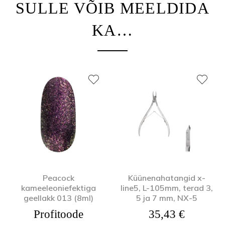
SULLE VÕIB MEELDIDA
KA…
Peacock
Küünenahatangid x-
kameeleoniefektiga
line5, L-105mm, terad 3,
geellakk 013 (8ml)
5 ja 7 mm, NX-5
Profitoode
35,43
€