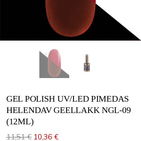
GEL POLISH UV/LED PIMEDAS
HELENDAV GEELLAKK NGL-09
(12ML)
Algne hind oli: 11,51 €.
Praegune hind on: 10,36
11,51
€
10,36
€