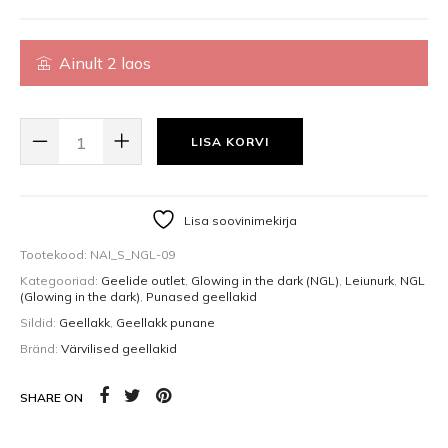
Ainult 2 laos
GEL POLISH UV/LED PIMEDAS HELENDAV GEELLAKK NGL-09 (12ML) KOG
LISA KORVI
Lisa soovinimekirja
Tootekood:
NAI_S_NGL-09
Kategooriad:
Geelide outlet
,
Glowing in the dark (NGL)
,
Leiunurk
,
NGL
(Glowing in the dark)
,
Punased geellakid
Sildid:
Geellakk
,
Geellakk punane
Bränd:
Värvilised geellakid
SHARE ON