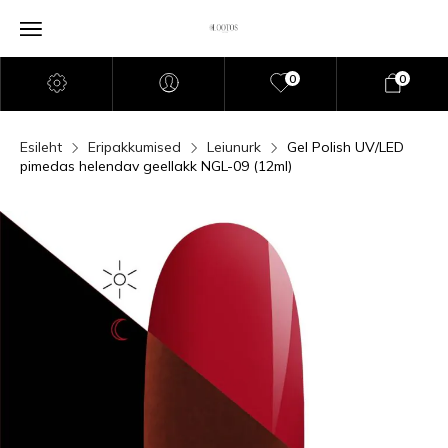
0
0
Esileht
Eripakkumised
Leiunurk
Gel Polish UV/LED
pimedas helendav geellakk NGL-09 (12ml)