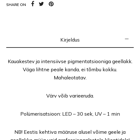
SHARE ON
Kirjeldus
Kauakestev ja intensiivse pigmentatsiooniga geellakk.
Väga lihtne peale kanda, ei tõmbu kokku.
Mahaleotatav.
Värv võib varieeruda.
Polümerisatsioon: LED – 30 sek, UV – 1 min
NB! Eestis kehtiva määruse alusel võime geele ja