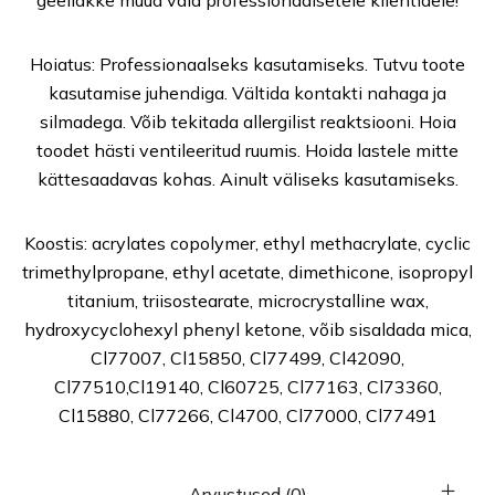
geellakke müüa vaid professionaalsetele klientidele!
Hoiatus: Professionaalseks kasutamiseks. Tutvu toote
kasutamise juhendiga. Vältida kontakti nahaga ja
silmadega. Võib tekitada allergilist reaktsiooni. Hoia
toodet hästi ventileeritud ruumis. Hoida lastele mitte
kättesaadavas kohas. Ainult väliseks kasutamiseks.
Koostis: acrylates copolymer, ethyl methacrylate, cyclic
trimethylpropane, ethyl acetate, dimethicone, isopropyl
titanium, triisostearate, microcrystalline wax,
hydroxycyclohexyl phenyl ketone, võib sisaldada mica,
Cl77007, Cl15850, Cl77499, Cl42090,
Cl77510,Cl19140, Cl60725, Cl77163, Cl73360,
Cl15880, Cl77266, Cl4700, Cl77000, Cl77491
Arvustused (0)