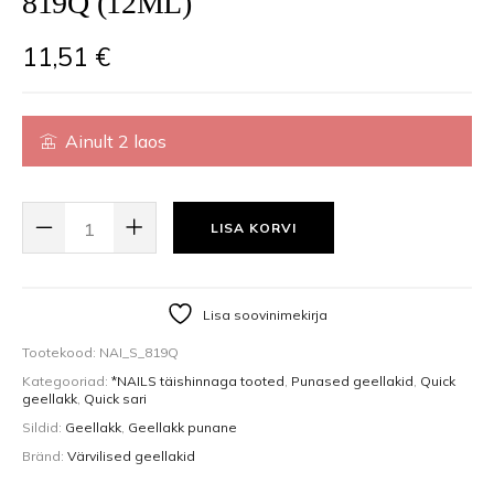
819Q (12ML)
11,51
€
Ainult 2 laos
QUICK GEL POLISH GEELLAKK 819Q (12ML) KOGUS
LISA KORVI
Lisa soovinimekirja
Tootekood:
NAI_S_819Q
Kategooriad:
*NAILS täishinnaga tooted
,
Punased geellakid
,
Quick
geellakk
,
Quick sari
Sildid:
Geellakk
,
Geellakk punane
Bränd:
Värvilised geellakid