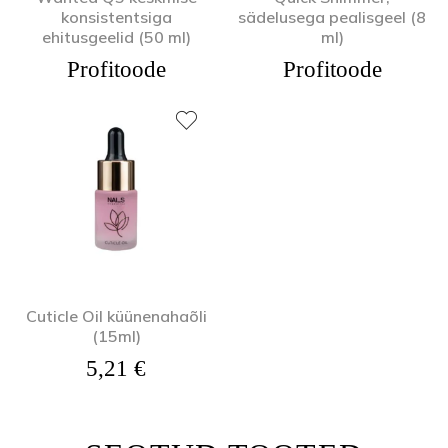
konsistentsiga
sädelusega pealisgeel (8
ehitusgeelid (50 ml)
ml)
Profitoode
Profitoode
Cuticle Oil küünenahaõli
(15ml)
5,21
€