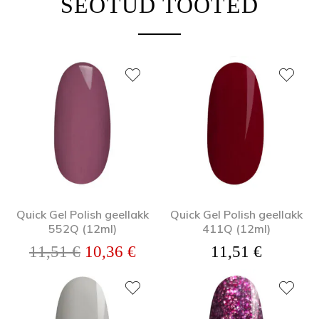
SEOTUD TOOTED
Quick Gel Polish geellakk
Quick Gel Polish geellakk
552Q (12ml)
411Q (12ml)
Algne hind oli: 11,51 €.
Praegune hind on: 10,36 €.
11,51
€
10,36
€
11,51
€