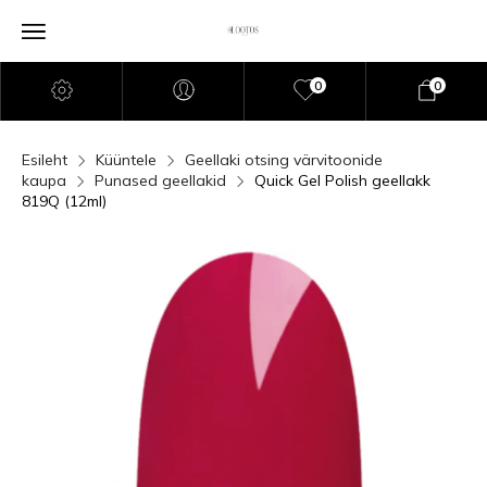
0
0
Esileht
Küüntele
Geellaki otsing värvitoonide
kaupa
Punased geellakid
Quick Gel Polish geellakk
819Q (12ml)