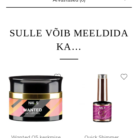
SULLE VÕIB MEELDIDA
KA…
Wanted Q5 keskmise
Quick Shimmer,