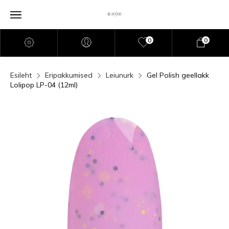
0
0
Esileht
Eripakkumised
Leiunurk
Gel Polish geellakk
Lolipop LP-04 (12ml)