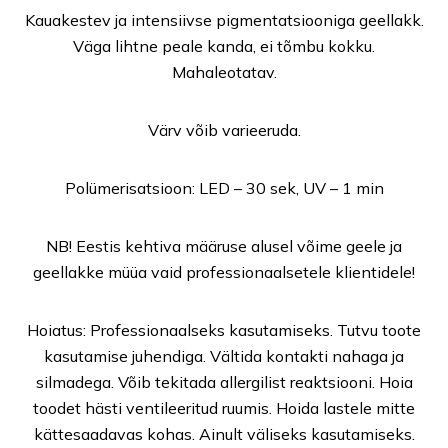
Kauakestev ja intensiivse pigmentatsiooniga geellakk.
Väga lihtne peale kanda, ei tõmbu kokku.
Mahaleotatav.
Värv võib varieeruda.
Polümerisatsioon: LED – 30 sek, UV – 1 min
NB! Eestis kehtiva määruse alusel võime geele ja
geellakke müüa vaid professionaalsetele klientidele!
Hoiatus: Professionaalseks kasutamiseks. Tutvu toote
kasutamise juhendiga. Vältida kontakti nahaga ja
silmadega. Võib tekitada allergilist reaktsiooni. Hoia
toodet hästi ventileeritud ruumis. Hoida lastele mitte
kättesaadavas kohas. Ainult väliseks kasutamiseks.