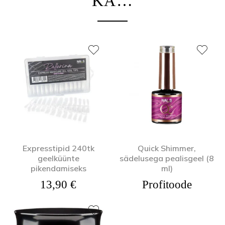
KA…
Expresstipid 240tk
Quick Shimmer,
geelküünte
sädelusega pealisgeel (8
pikendamiseks
ml)
13,90
€
Profitoode