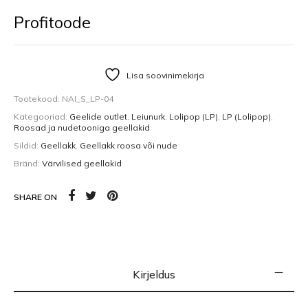
Profitoode
Lisa soovinimekirja
Tootekood:
NAI_S_LP-04
Kategooriad:
Geelide outlet
,
Leiunurk
,
Lolipop (LP)
,
LP (Lolipop)
,
Roosad ja nudetooniga geellakid
Sildid:
Geellakk
,
Geellakk roosa või nude
Bränd:
Värvilised geellakid
SHARE ON
Kirjeldus