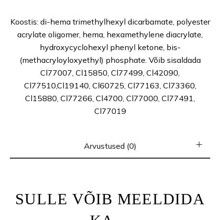
Koostis: di-hema trimethylhexyl dicarbamate, polyester
acrylate oligomer, hema, hexamethylene diacrylate,
hydroxycyclohexyl phenyl ketone, bis-
(methacryloyloxyethyl) phosphate. Võib sisaldada
Cl77007, Cl15850, Cl77499, Cl42090,
Cl77510,Cl19140, Cl60725, Cl77163, Cl73360,
Cl15880, Cl77266, Cl4700, Cl77000, Cl77491,
Cl77019
Arvustused (0)
SULLE VÕIB MEELDIDA