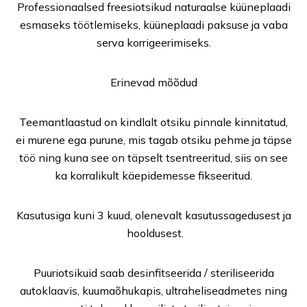
Professionaalsed freesiotsikud naturaalse küüneplaadi
esmaseks töötlemiseks, küüneplaadi paksuse ja vaba
serva korrigeerimiseks.
Erinevad mõõdud
Teemantlaastud on kindlalt otsiku pinnale kinnitatud,
ei murene ega purune, mis tagab otsiku pehme ja täpse
töö ning kuna see on täpselt tsentreeritud, siis on see
ka korralikult käepidemesse fikseeritud.
Kasutusiga kuni 3 kuud, olenevalt kasutussagedusest ja
hooldusest.
Puuriotsikuid saab desinfitseerida / steriliseerida
autoklaavis, kuumaõhukapis, ultraheliseadmetes ning