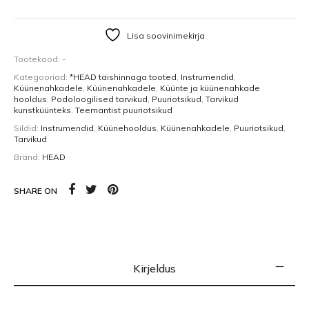
Lisa soovinimekirja
Tootekood:
-
Kategooriad:
*HEAD täishinnaga tooted
,
Instrumendid
,
Küünenahkadele
,
Küünenahkadele
,
Küünte ja küünenahkade
hooldus
,
Podoloogilised tarvikud
,
Puuriotsikud
,
Tarvikud
kunstküünteks
,
Teemantist puuriotsikud
Sildid:
Instrumendid
,
Küünehooldus
,
Küünenahkadele
,
Puuriotsikud
,
Tarvikud
Bränd:
HEAD
SHARE ON
Kirjeldus