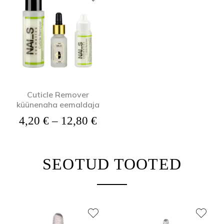
Cuticle Remover
küünenaha eemaldaja
Hinnavahemik: 4,20 € kuni
4,20
€
–
12,80
€
SEOTUD TOOTED