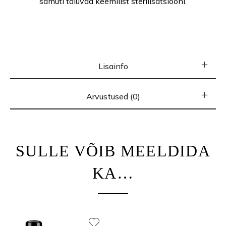
samuti taluvad keemilist sterilisatsiooni.
Lisainfo
Arvustused (0)
SULLE VÕIB MEELDIDA
KA…