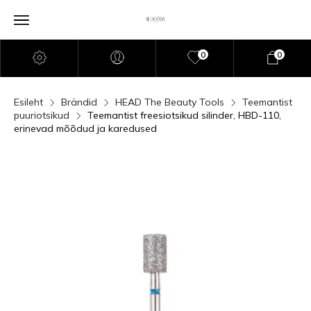
0
0
Esileht
Brändid
HEAD The Beauty Tools
Teemantist
puuriotsikud
Teemantist freesiotsikud silinder, HBD-110,
erinevad mõõdud ja karedused