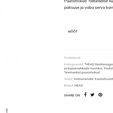
Puuriotsikud naturaalse k
Kehaõlid
Pealisgeelid
paksuse ja vaba serva korr
Küünedisain
MÕÕT
Tootekood:
-
Kategooriad:
*HEAD täishinnaga
ja küünenahkade hooldus
,
Podol
Teemantist puuriotsikud
Sildid:
Instrumendid
,
Küünehoold
Bränd:
HEAD
SHARE ON