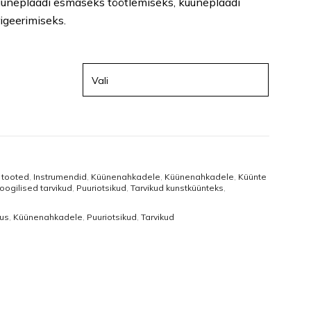
üüneplaadi esmaseks töötlemiseks, küüneplaadi
Näomaskid
Tangid
igeerimiseks.
Päevakreemid
Puuriotsikud
Öökreemid
Vasakukäelistele
Näoseerumid
Viilid ja poleerid
Silmakreemid
Ühekordsed vahendid
Silmaseerumid
Isikukaitsetooted
 tooted
,
Instrumendid
,
Küünenahkadele
,
Küünenahkadele
,
Küünte
oogilised tarvikud
,
Puuriotsikud
,
Tarvikud kunstküünteks
,
us
,
Küünenahkadele
,
Puuriotsikud
,
Tarvikud