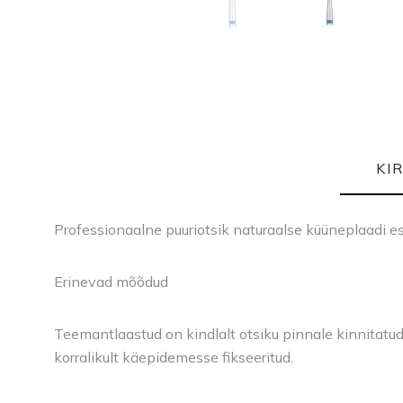
KI
Professionaalne puuriotsik naturaalse küüneplaadi e
Erinevad mõõdud
Teemantlaastud on kindlalt otsiku pinnale kinnitatud
korralikult käepidemesse fikseeritud.