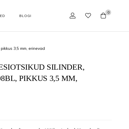
0
SED
BLOGI
 pikkus 3,5 mm, erinevad
NÄOHOOLDUS
TARVIKUD
Tarvikud
Aparaadid kodukasutajale
SIOTSIKUD SILINDER,
08BL, PIKKUS 3,5 MM,
Huulepalsamid
Aparaadid professionaalile
Jumestuskreemid
Näohoolduse tarvikud
Näopuhastusvahendid
Podoloogilised tarvikud
kaupa
Happehooldus
Käärid