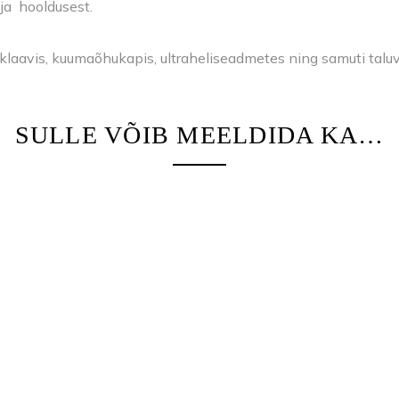
ja hooldusest.
toklaavis, kuumaõhukapis, ultraheliseadmetes ning samuti taluva
SULLE VÕIB MEELDIDA KA…