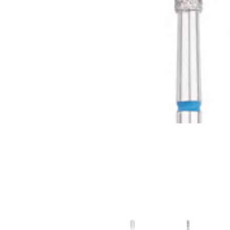
Goodpoint Chemicals
Küüneseerumid
Küüneseerumid
Bano Healthcare
Komplektid
AVA Laboratorium