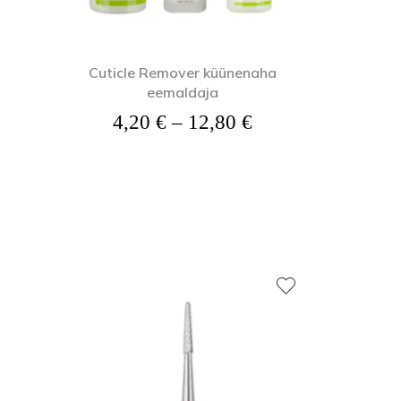
Cuticle Remover küünenaha
eemaldaja
Hinnavahemik: 4,
4,20
€
–
12,80
€