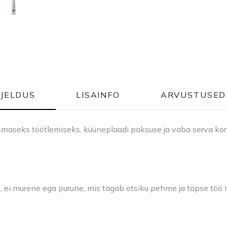
RJELDUS
LISAINFO
ARVUSTUSED 
smaseks töötlemiseks, küüneplaadi paksuse ja vaba serva kor
, ei murene ega purune, mis tagab otsiku pehme ja täpse töö ni