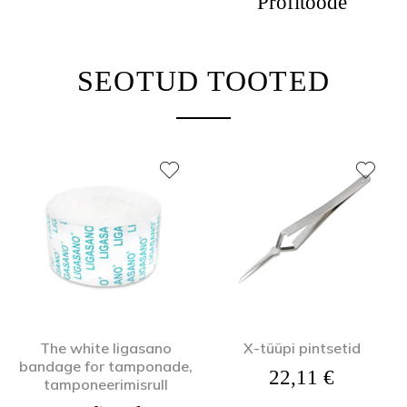
Profitoode
SEOTUD TOOTED
The white ligasano
X-tüüpi pintsetid
bandage for tamponade,
22,11
€
tamponeerimisrull