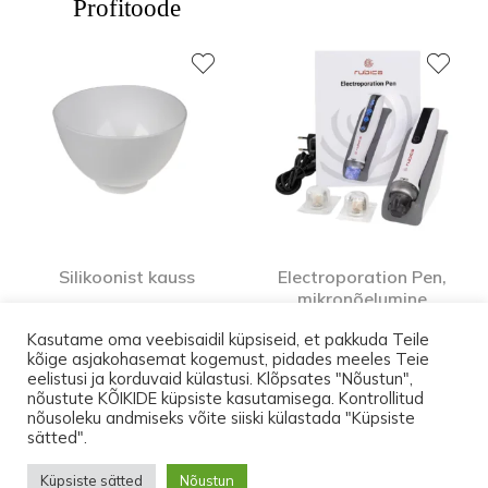
Profitoode
Silikoonist kauss
Electroporation Pen,
mikronõelumine
11,33
€
mikrovoolude (EMS) ja
Kasutame oma veebisaidil küpsiseid, et pakkuda Teile
LED-valgusteraapiaga.
kõige asjakohasemat kogemust, pidades meeles Teie
Profitoode
eelistusi ja korduvaid külastusi. Klõpsates "Nõustun",
nõustute KÕIKIDE küpsiste kasutamisega. Kontrollitud
nõusoleku andmiseks võite siiski külastada "Küpsiste
Kuni 17.augustini on transport Eesti-siseselt
sätted".
pakiautomaati TASUTA. Ostes tooteid vähemalt
© 2026 Lootos Ettevõtted OÜ. Tallinn PODOPHARM® Kõik õigused
Küpsiste sätted
Nõustun