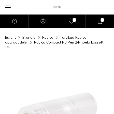
0
0
Esileht
Brändid
Rubica
Tarvikud Rubica
aparaatidele.
Rubica Compact H3 Pen 24-nõela kassett
1tk