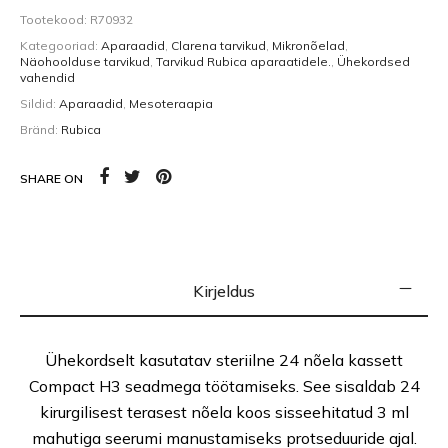
Tootekood:
R70932
Kategooriad:
Aparaadid
,
Clarena tarvikud
,
Mikronõelad
,
Näohoolduse tarvikud
,
Tarvikud Rubica aparaatidele.
,
Ühekordsed
vahendid
Sildid:
Aparaadid
,
Mesoteraapia
Bränd:
Rubica
SHARE ON
Kirjeldus
Ühekordselt kasutatav steriilne 24 nõela kassett
Compact H3 seadmega töötamiseks. See sisaldab 24
kirurgilisest terasest nõela koos sisseehitatud 3 ml
mahutiga seerumi manustamiseks protseduuride ajal.