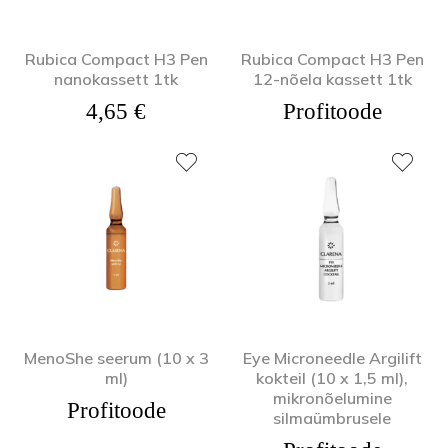
Rubica Compact H3 Pen
Rubica Compact H3 Pen
nanokassett 1tk
12-nõela kassett 1tk
4,65
€
Profitoode
MenoShe seerum (10 x 3
Eye Microneedle Argilift
ml)
kokteil (10 x 1,5 ml),
mikronõelumine
Profitoode
silmaümbrusele