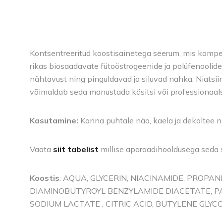
Kontsentreeritud koostisainetega seerum, mis komp
rikas biosaadavate fütoöstrogeenide ja polüfenoolid
nähtavust ning pinguldavad ja siluvad nahka. Niatsii
võimaldab seda manustada käsitsi või professionaals
Kasutamine:
Kanna puhtale näo, kaela ja dekoltee n
Vaata
siit tabelist
millise aparaadihooldusega seda 
Koostis
: AQUA, GLYCERIN, NIACINAMIDE, PROPA
DIAMINOBUTYROYL BENZYLAMIDE DIACETATE, PA
SODIUM LACTATE , CITRIC ACID, BUTYLENE GLY