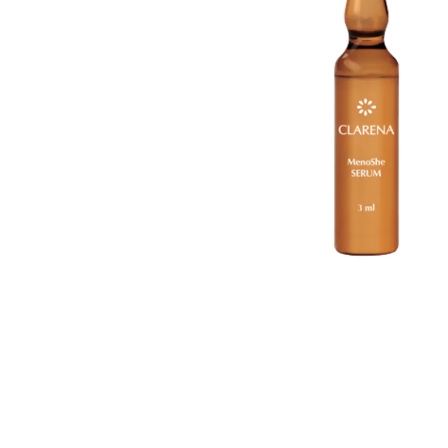
Goodpoint Chemicals
Küüneseerumid
Küüneseerumid
Bano Healthcare
Komplektid
AVA Laboratorium