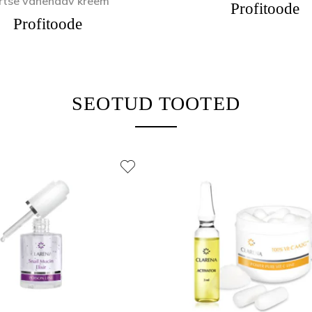
rtse vähendav kreem
Profitoode
Profitoode
SEOTUD TOOTED