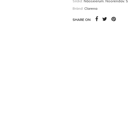
Kehaõlid
Pealisgeelid
Sildid:
Näoseerum
,
Noorendav
,
S
Bränd:
Clarena
Küünedisain
SHARE ON