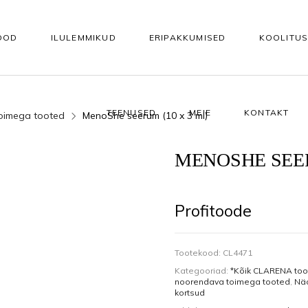
OOD
ILULEMMIKUD
ERIPAKKUMISED
KOOLITU
TEENUSED
MEIE
KONTAKT
oimega tooted
MenoShe seerum (10 x 3 ml)
KEHAHOOLDUS
KÜÜNTELE
Vannisoolad ja -õlid
Tarvikud kunstküünteks
MENOSHE SEER
asutuseks
Koorijad
Alusgeelid
Profitoode
e
Kehapuhastusgeelid
Akrüül- ja ehitusgeelid
Kehaseerumid
Geellakid
Tootekood:
CL4471
Kategooriad:
*Kõik CLARENA to
 seerumid
Kehakreemid
Geellaki otsing värvitoonide 
noorendava toimega tooted
,
Nä
kortsud