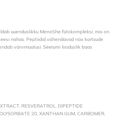
aldab uuenduslikku MenoShe fütokompleksi, mis on
nteesi nahas. Peptiidid vähendavad näo kortsude
gendab värvimuutusi. Seerumi looduslik baas
 EXTRACT, RESVERATROL, DIPEPTIDE
 POLYSORBATE 20, XANTHAN GUM, CARBOMER,