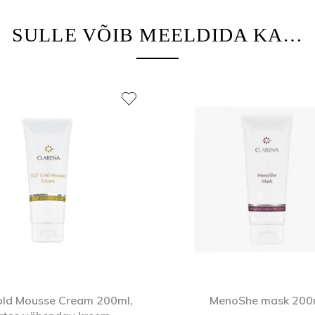
SULLE VÕIB MEELDIDA KA…
ld Mousse Cream 200ml,
MenoShe mask 200