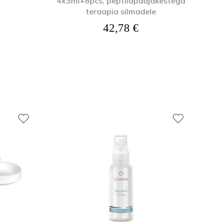
4x3ml+8pcs, peptiidpadjakestega
teraapia silmadele
42,78
€