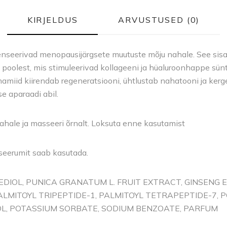
KIRJELDUS
ARVUSTUSED (0)
enseerivad menopausijärgsete muutuste mõju nahale. See sis
e poolest, mis stimuleerivad kollageeni ja hüaluroonhappe sü
namiid kiirendab regeneratsiooni, ühtlustab nahatooni ja ker
e aparaadi abil.
ahale ja masseeri õrnalt. Loksuta enne kasutamist
seerumit saab kasutada.
NEDIOL, PUNICA GRANATUM L. FRUIT EXTRACT, GINSENG
LMITOYL TRIPEPTIDE-1, PALMITOYL TETRAPEPTIDE-7,
COL, POTASSIUM SORBATE, SODIUM BENZOATE, PARFUM