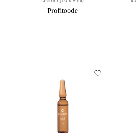
seerum (10 x 3 ml)
ko
Profitoode