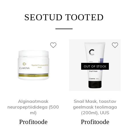
SEOTUD TOOTED
OUT OF STOCK
Alginaatmask
Snail Mask, taastav
neuropeptiididega (500
geelmask teolimaga
ml)
(200ml), UUS
Profitoode
Profitoode