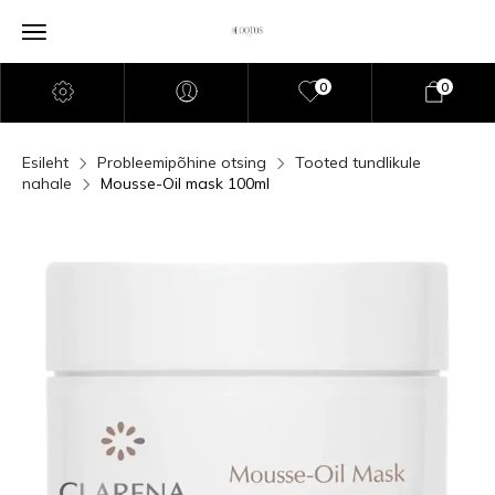
0
0
Esileht
Probleemipõhine otsing
Tooted tundlikule
nahale
Mousse-Oil mask 100ml