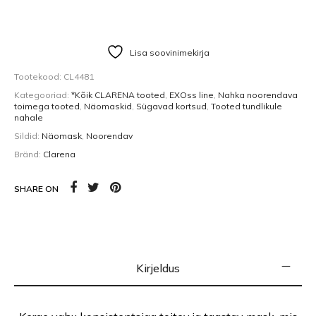
Lisa soovinimekirja
Tootekood:
CL4481
Kategooriad:
*Kõik CLARENA tooted
,
EXOss line
,
Nahka noorendava
toimega tooted
,
Näomaskid
,
Sügavad kortsud
,
Tooted tundlikule
nahale
Sildid:
Näomask
,
Noorendav
Bränd:
Clarena
SHARE ON
Kirjeldus