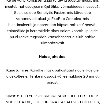
Kerge vahu konsistentsiga toitev ja taastav mask, mis
muutub nahasoojuse mõjul õliks, võimaldades massaaži.
See sisaldab Senolytic Fusion, mis kõrvaldab
vananevad rakud, ja ExoPep Complex, mis
biostimuleerib ja noorendab küpset nahka. Sheavõi,
taimeõlide ja keramiidide rikas valem korvab lipiidide
puudujääke, tugevdab kaitsebarjääri ja silub nahka
silmnähtavalt.
Hoida jahedas.
Kasutamine:
Kandke mask puhastatud näole, kaelale
ja dekolteele. Tehke massaaž või eemaldage 20 minuti
pärast.
Koostis: BUTYROSPERMUM PARKII BUTTER, COCOS
NUCIFERA OIL, THEOBROMA CACAO SEED BUTTER,