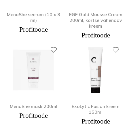
MenoShe seerum (10 x 3
EGF Gold Mousse Cream
ml)
200ml, kortse vähendav
kreem
Profitoode
Profitoode
MenoShe mask 200ml
ExoLytic Fusion kreem
150ml
Profitoode
Profitoode