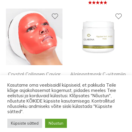
Hinnangug
a
5.00
/ 5
Crystal Collagen Caviar
Alginaatmask C-vitamiin
Mask, hüdrogeelmask
AA2G (500 ml)
Kasutame oma veebisaidil küpsiseid, et pakkuda Teile
küpsele nahale
Profitoode
kõige asjakohasemat kogemust, pidades meeles Teie
12,40
€
eelistusi ja korduvaid külastusi. Klõpsates "Nõustun",
nõustute KÕIKIDE küpsiste kasutamisega. Kontrollitud
nõusoleku andmiseks võite siiski külastada "Küpsiste
Kuni 17.augustini on transport Eesti-siseselt
sätted".
pakiautomaati TASUTA. Ostes tooteid vähemalt
© 2026 Lootos Ettevõtted OÜ. Tallinn PODOPHARM® Kõik õigused
Küpsiste sätted
Nõustun
150 euro eest, leiad pakist üllatuse.
on kaitstud.