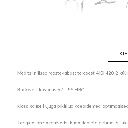
KI
Meditsiinilised roostevabast terasest AISI 420J2 kü
Rockwelli kõvadus 52 – 56 HRC
Klassikalise kujuga piklikud käepidemed, optimaals
Tangidel on spiraalvedru käepidemete pehmeks sulge