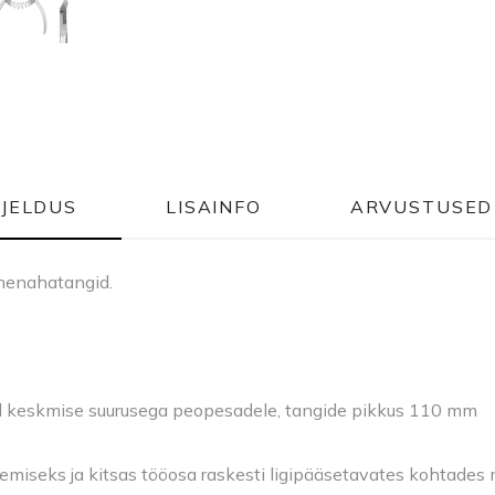
RJELDUS
LISAINFO
ARVUSTUSED 
ünenahatangid.
ed keskmise suurusega peopesadele, tangide pikkus 110 mm
miseks ja kitsas tööosa raskesti ligipääsetavates kohtades 