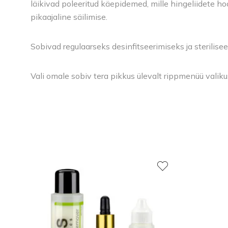
läikivad poleeritud käepidemed, mille hingeliidete 
pikaajaline säilimise.
Sobivad regulaarseks desinfitseerimiseks ja sterilise
Vali omale sobiv tera pikkus ülevalt rippmenüü valiku