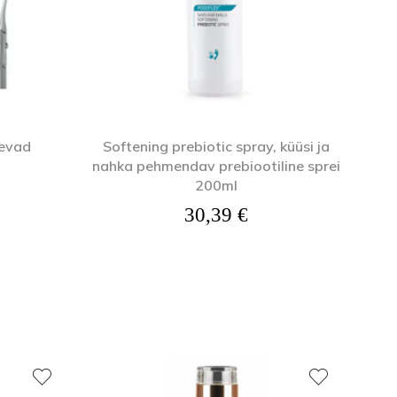
nevad
Softening prebiotic spray, küüsi ja
nahka pehmendav prebiootiline sprei
200ml
30,39
€