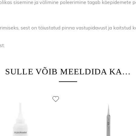
hoolikas sisemine ja välimine poleerimine tagab käepidemete 
erimiseks, sest on täiustatud pinna vastupidavust ja kaitstud k
st.
SULLE VÕIB MEELDIDA KA…