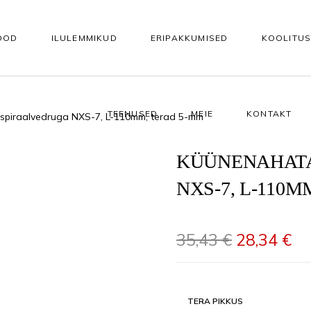
OOD
ILULEMMIKUD
ERIPAKKUMISED
KOOLITU
TEENUSED
MEIE
KONTAKT
spiraalvedruga NXS-7, L-110mm, terad 5-mm
KEHAHOOLDUS
KÜÜNTELE
Vannisoolad ja -õlid
Tarvikud kunstküünteks
KÜÜNENAHATA
NXS-7, L-110
asutuseks
Koorijad
Alusgeelid
e
Kehapuhastusgeelid
Akrüül- ja ehitusgeelid
Algne hind
Pr
35,43
€
28,34
€
Kehaseerumid
Geellakid
 seerumid
Kehakreemid
Geellaki otsing värvitoonide 
TERA PIKKUS