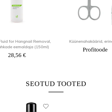
Fluid for Hangnail Removal,
Küünenahakäärid, eri
hkade eemaldaja (150ml)
Profitoode
20 € kuni 12,80 €
28,56
€
SEOTUD TOOTED