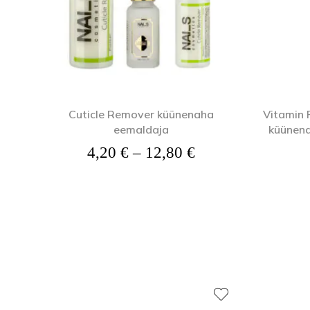
Cuticle Remover küünenaha
Vitamin 
eemaldaja
küünena
Hinnavahemik: 4,
4,20
€
–
12,80
€