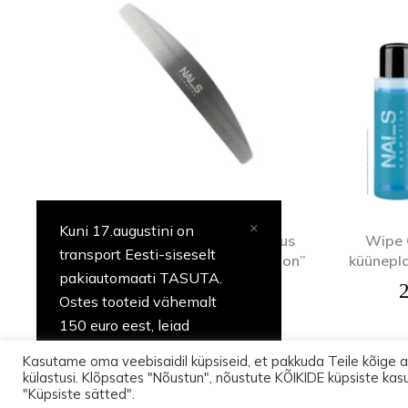
Kuni 17.augustini on
Roostevabast metallist viilialus
Wipe O
transport Eesti-siseselt
kleebitavatele viilidele “Halfmoon”
küünepla
pakiautomaati TASUTA.
6,60
€
Ostes tooteid vähemalt
150 euro eest, leiad
pakist üllatuse.
Kasutame oma veebisaidil küpsiseid, et pakkuda Teile kõige 
külastusi. Klõpsates "Nõustun", nõustute KÕIKIDE küpsiste kas
© 
"Küpsiste sätted".