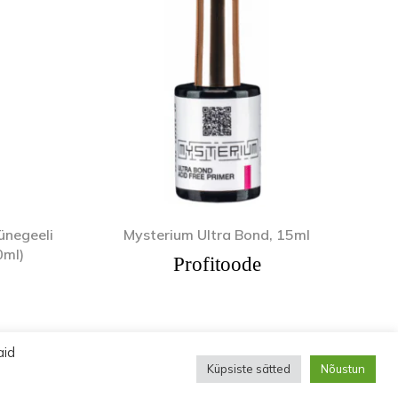
ünegeeli
Mysterium Ultra Bond, 15ml
0ml)
Profitoode
89 €
aid
Küpsiste sätted
Nõustun
ud.