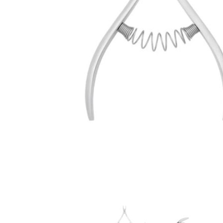
Goodpoint Chemicals
Küüneseerumid
Küüneseerumid
Bano Healthcare
Komplektid
AVA Laboratorium