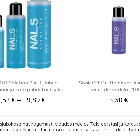
ff Solution 3 in 1, lahus
Soak Off Gel Remover, kü
adi ja käte puhastamiseks
eemaldusvedelik (10
Hinnavahemik: 2,52 € kuni 19,
2,52
€
–
19,89
€
3,50
€
asjakohasemat kogemust, pidades meeles Teie eelistusi ja korduv
utamisega. Kontrollitud nõusoleku andmiseks võite siiski külastada
2026 Lootos Ettevõtted OÜ. Tallinn PODOPHARM® Kõik õigused on kaitst