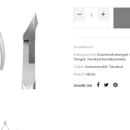
Kehaõlid
Pealisgeelid
KÜÜNENAHATANGID SPIRAALVED
Küünedisain
Tootekood:
-
Kategooriad:
Küünenahatangid
,
Tangid
,
Tarvikud kunstküünteks
Sildid:
Instrumendid
,
Tarvikud
Bränd:
HEAD
SHARE ON