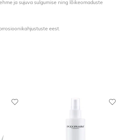
pehme ja sujuva sulgumise ning lõikeomaduste
orrosioonikahjustuste eest.