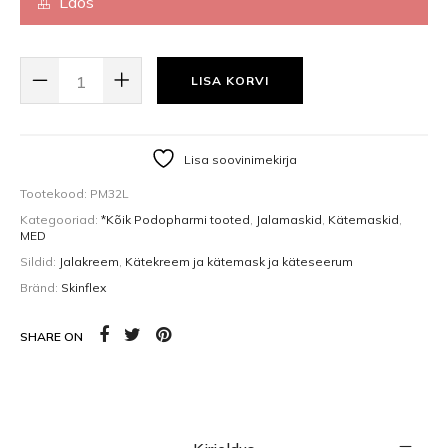
Laos
KÄTE JA JALGADE MASK MIKROHÕBEDAGA 10% UUREAGA (10ML) TEST
LISA KORVI
Lisa soovinimekirja
Tootekood:
PM32L
Kategooriad:
*Kõik Podopharmi tooted
,
Jalamaskid
,
Kätemaskid
,
MED
Sildid:
Jalakreem
,
Kätekreem ja kätemask ja käteseerum
Bränd:
Skinflex
SHARE ON