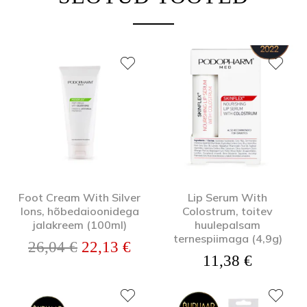
Foot Cream With Silver
Lip Serum With
Ions, hõbedaioonidega
Colostrum, toitev
jalakreem (100ml)
huulepalsam
ternespiimaga (4,9g)
Algne hind oli: 26,04 €.
Praegune hind on: 22,13 €.
26,04
€
22,13
€
11,38
€