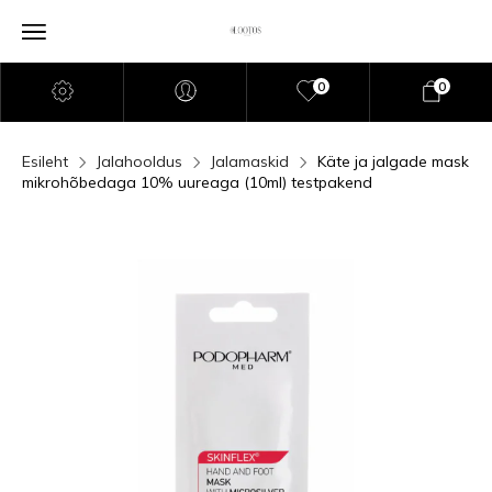
0
0
Esileht
Jalahooldus
Jalamaskid
Käte ja jalgade mask
mikrohõbedaga 10% uureaga (10ml) testpakend