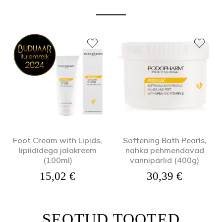
Foot Cream with Lipids,
Softening Bath Pearls,
lipiididega jalakreem
nahka pehmendavad
(100ml)
vannipärlid (400g)
15,02
€
30,39
€
SEOTUD TOOTED