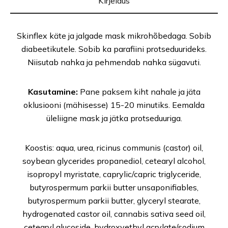
Kirjeldus
Skinflex käte ja jalgade mask mikrohõbedaga. Sobib
diabeetikutele. Sobib ka parafiini protseduurideks.
Niisutab nahka ja pehmendab nahka sügavuti.
Kasutamine:
Pane paksem kiht nahale ja jäta
oklusiooni (mähisesse) 15-20 minutiks. Eemalda
üleliigne mask ja jätka protseduuriga.
Koostis: aqua, urea, ricinus communis (castor) oil,
soybean glycerides propanediol, cetearyl alcohol,
isopropyl myristate, caprylic/capric triglyceride,
butyrospermum parkii butter unsaponifiables,
butyrospermum parkii butter, glyceryl stearate,
hydrogenated castor oil, cannabis sativa seed oil,
cetearyl glucoside, hydroxyethyl acrylate/sodium