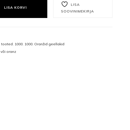
Näomaskid
Tangid
LISA
LISA KORVI
SOOVINIMEKIRJA
Päevakreemid
Puuriotsikud
Öökreemid
Vasakukäelistele
Näoseerumid
Viilid ja poleerid
a tooted
,
1000
,
1000
,
Oranžid geellakid
 või oranz
Silmakreemid
Ühekordsed vahendid
Silmaseerumid
Isikukaitsetooted