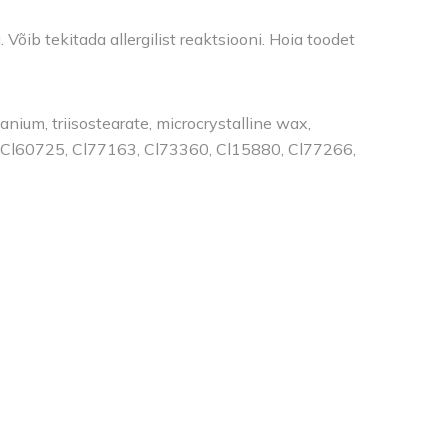
õib tekitada allergilist reaktsiooni. Hoia toodet
anium, triisostearate, microcrystalline wax,
, Cl60725, Cl77163, Cl73360, Cl15880, Cl77266,