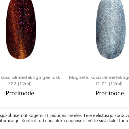
kassisilmaefektiga geellakk
Magnetic kassisilmaefektig
702 (12ml)
D-01 (12ml)
Profitoode
Profitoode
asjakohasemat kogemust, pidades meeles Teie eelistusi ja korduv
utamisega. Kontrollitud nõusoleku andmiseks võite siiski külastada
2026 Lootos Ettevõtted OÜ. Tallinn PODOPHARM® Kõik õigused on kaitst