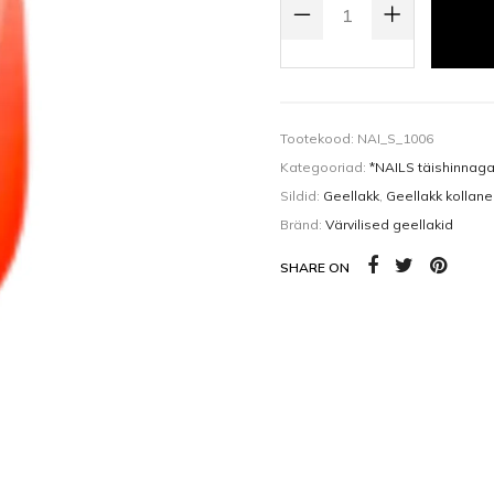
Kehaõlid
Pealisgeelid
Küünedisain
Tootekood:
NAI_S_1006
Kategooriad:
*NAILS täishinnag
Sildid:
Geellakk
,
Geellakk kollane
Bränd:
Värvilised geellakid
SHARE ON