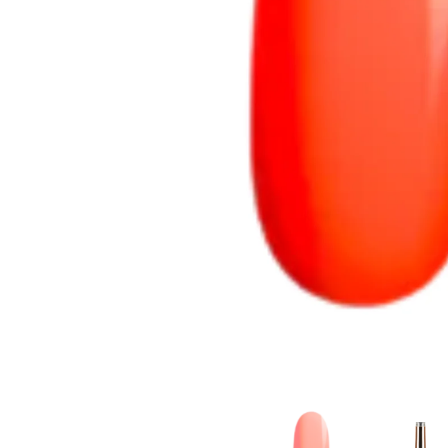
Goodpoint Chemicals
Küüneseerumid
Küüneseerumid
Bano Healthcare
Komplektid
AVA Laboratorium