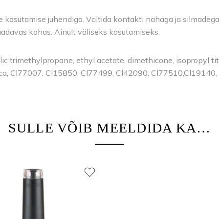
kasutamise juhendiga. Vältida kontakti nahaga ja silmadega. V
saadavas kohas. Ainult väliseks kasutamiseks.
ic trimethylpropane, ethyl acetate, dimethicone, isopropyl tit
ica, Cl77007, Cl15850, Cl77499, Cl42090, Cl77510,Cl19140
SULLE VÕIB MEELDIDA KA…