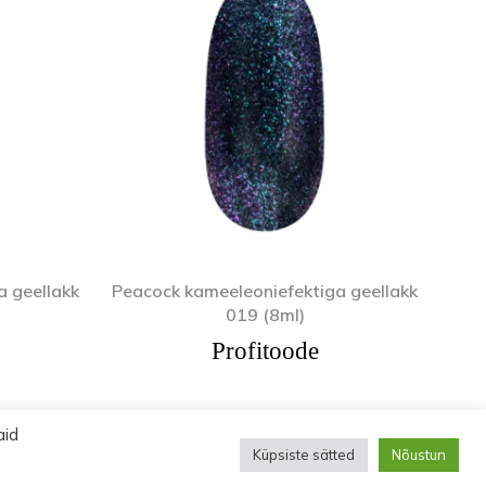
a geellakk
Peacock kameeleoniefektiga geellakk
019 (8ml)
Profitoode
aid
Küpsiste sätted
Nõustun
ud.