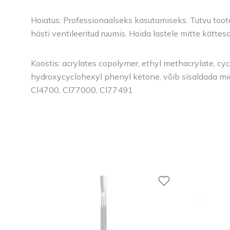
Hoiatus: Professionaalseks kasutamiseks. Tutvu toote 
hästi ventileeritud ruumis. Hoida lastele mitte kätte
Koostis: acrylates copolymer, ethyl methacrylate, cycl
hydroxycyclohexyl phenyl ketone, võib sisaldada m
Cl4700, Cl77000, Cl77491