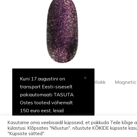
Kuni 17.augustini on
Peacock kameeleoniefektiga geellakk
Magnetic 
transport Eesti-siseselt
013 (8ml)
pakiautomaati TASUTA.
Profitoode
Ostes tooteid vähemalt
150 euro eest, leiad
pakist üllatuse.
Kasutame oma veebisaidil küpsiseid, et pakkuda Teile kõige 
külastusi. Klõpsates "Nõustun", nõustute KÕIKIDE küpsiste kas
© 
"Küpsiste sätted".