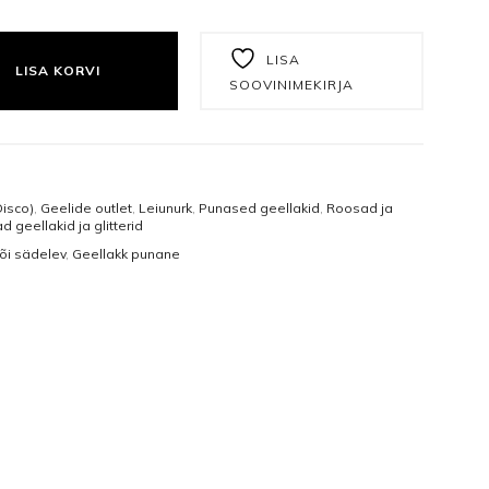
Näomaskid
Tangid
SC-13F (12ML) KOGUS
Päevakreemid
Puuriotsikud
LISA
LISA KORVI
SOOVINIMEKIRJA
Öökreemid
Vasakukäelistele
Näoseerumid
Viilid ja poleerid
Silmakreemid
Ühekordsed vahendid
isco)
,
Geelide outlet
,
Leiunurk
,
Punased geellakid
,
Roosad ja
 geellakid ja glitterid
Silmaseerumid
Isikukaitsetooted
või sädelev
,
Geellakk punane