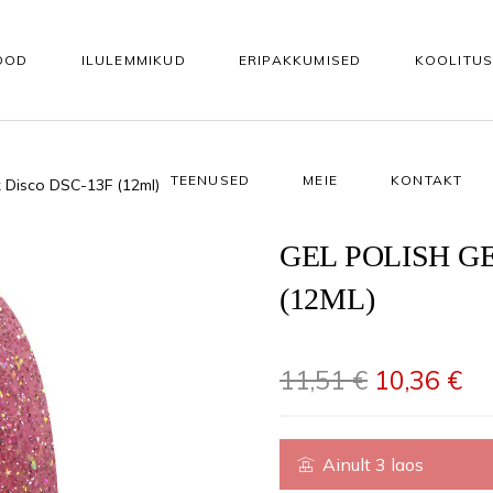
OOD
ILULEMMIKUD
ERIPAKKUMISED
KOOLITU
TEENUSED
MEIE
KONTAKT
k Disco DSC-13F (12ml)
KEHAHOOLDUS
KÜÜNTELE
Vannisoolad ja -õlid
Tarvikud kunstküünteks
GEL POLISH G
(12ML)
asutuseks
Koorijad
Alusgeelid
e
Kehapuhastusgeelid
Akrüül- ja ehitusgeelid
Algne hind
Pr
11,51
€
10,36
€
Kehaseerumid
Geellakid
 seerumid
Kehakreemid
Geellaki otsing värvitoonide 
Ainult 3 laos