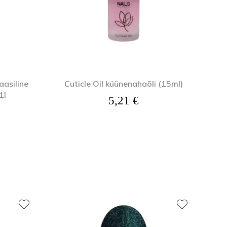
asiline
Cuticle Oil küünenahaõli (15ml)
1l
5,21
€
12 €