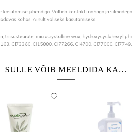
kasutamise juhendiga. Vältida kontakti nahaga ja silmadega. V
saadavas kohas. Ainult väliseks kasutamiseks.
ium, triisostearate, microcrystalline wax, hydroxycyclohexyl p
7163, Cl73360, Cl15880, Cl77266, Cl4700, Cl77000, Cl7749
SULLE VÕIB MEELDIDA KA…