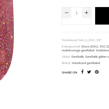
Kehaõlid
Pealisgeelid
GEL POLISH GEELLAKK DISCO D
Küünedisain
Tootekood:
NAI_S_DSC-13F
Kategooriad:
Disco (DSC)
,
DSC (D
nudetooniga geellakid
,
Sädelevad
Sildid:
Geellakk
,
Geellakk glitter 
Bränd:
Värvilised geellakid
SHARE ON