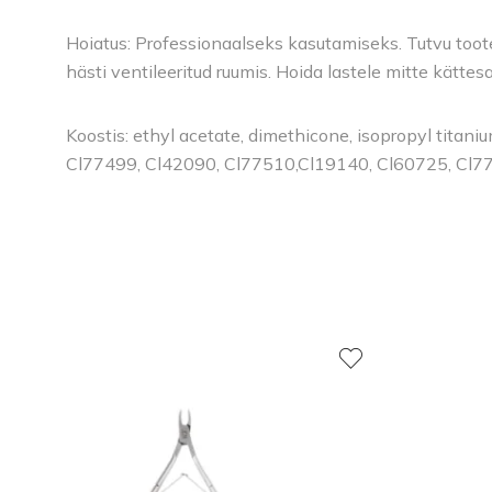
Hoiatus: Professionaalseks kasutamiseks. Tutvu toote 
hästi ventileeritud ruumis. Hoida lastele mitte kätte
Koostis: ethyl acetate, dimethicone, isopropyl titan
Cl77499, Cl42090, Cl77510,Cl19140, Cl60725, Cl7