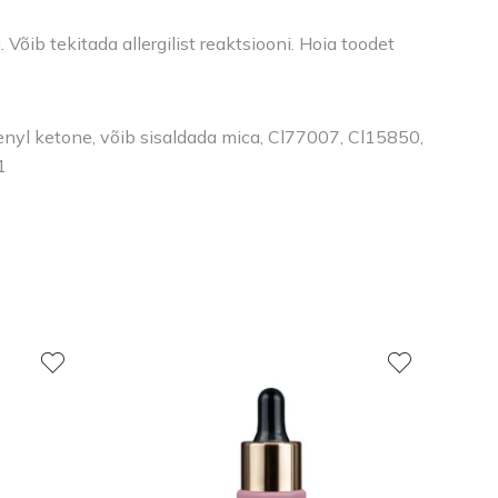
õib tekitada allergilist reaktsiooni. Hoia toodet
henyl ketone, võib sisaldada mica, Cl77007, Cl15850,
1