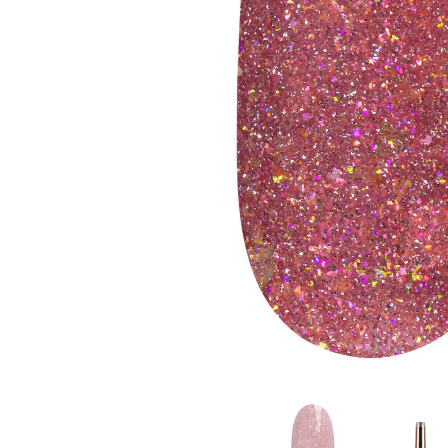
Goodpoint Chemicals
Küüneseerumid
Küüneseerumid
Bano Healthcare
Komplektid
AVA Laboratorium