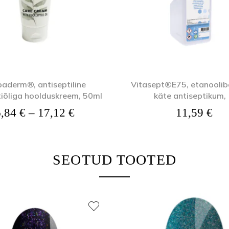
aderm®, antiseptiline
Vitasept®E75, etanooliba
iõliga hoolduskreem, 50ml
käte antiseptikum, 
Hinnavahemik: 6,84 € kuni 17,
6,84
€
–
17,12
€
11,59
€
SEOTUD TOOTED