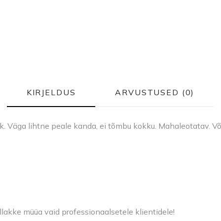
KIRJELDUS
ARVUSTUSED (0)
k. Väga lihtne peale kanda, ei tõmbu kokku. Mahaleotatav. Võ
llakke müüa vaid professionaalsetele klientidele!