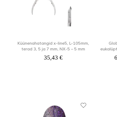
Küünenahatangid x-line5, L-105mm,
Glob
terad 3, 5 ja 7 mm, NX-5 – 5 mm
eukalüpt
35,43
€