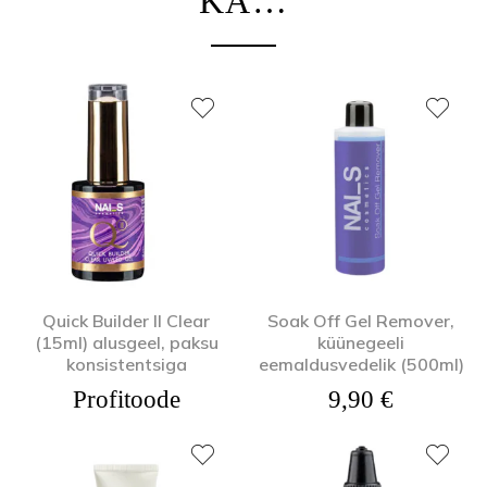
KA…
Quick Builder II Clear
Soak Off Gel Remover,
(15ml) alusgeel, paksu
küünegeeli
konsistentsiga
eemaldusvedelik (500ml)
Profitoode
9,90
€