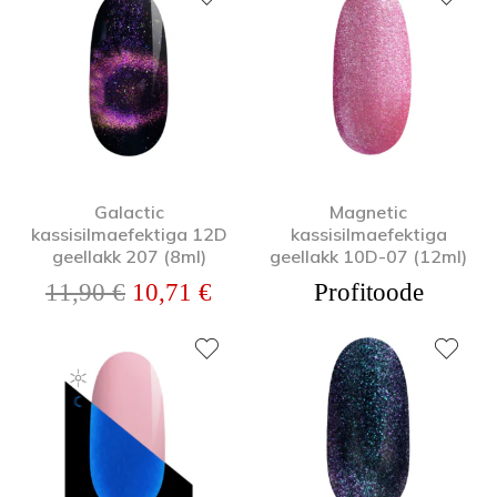
Galactic
Magnetic
kassisilmaefektiga 12D
kassisilmaefektiga
geellakk 207 (8ml)
geellakk 10D-07 (12ml)
Algne hind oli: 11,90 €.
Praegune hind on: 10,71 €.
11,90
€
10,71
€
Profitoode