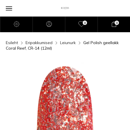
0
0
Esileht
Eripakkumised
Leiunurk
Gel Polish geellakk
Coral Reef, CR-14 (12ml)