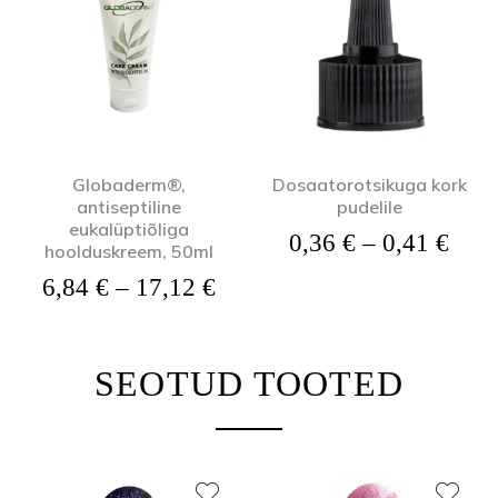
Globaderm®,
Dosaatorotsikuga kork
antiseptiline
pudelile
eukalüptiõliga
Hinn
0,36
€
–
0,41
€
hoolduskreem, 50ml
Hinnavahemik: 6,84 € kuni
6,84
€
–
17,12
€
SEOTUD TOOTED