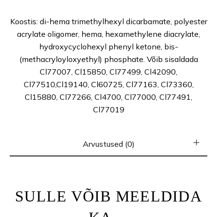
Koostis: di-hema trimethylhexyl dicarbamate, polyester
acrylate oligomer, hema, hexamethylene diacrylate,
hydroxycyclohexyl phenyl ketone, bis-
(methacryloyloxyethyl) phosphate. Võib sisaldada
Cl77007, Cl15850, Cl77499, Cl42090,
Cl77510,Cl19140, Cl60725, Cl77163, Cl73360,
Cl15880, Cl77266, Cl4700, Cl77000, Cl77491,
Cl77019
Arvustused (0)
SULLE VÕIB MEELDIDA