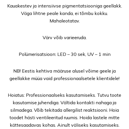
Kauakestev ja intensiivse pigmentatsiooniga geellakk.
Väga lihtne peale kanda, ei tõmbu kokku.
Mahaleotatav.
Värv võib varieeruda.
Polümerisatsioon: LED – 30 sek, UV – 1 min
NB! Eestis kehtiva määruse alusel võime geele ja
geellakke müüa vaid professionaalsetele klientidele!
Hoiatus: Professionaalseks kasutamiseks. Tutvu toote
kasutamise juhendiga. Vältida kontakti nahaga ja
silmadega. Võib tekitada allergilist reaktsiooni. Hoia
toodet hästi ventileeritud ruumis. Hoida lastele mitte
kättesaadavas kohas. Ainult väliseks kasutamiseks.