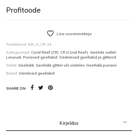
Profitoode
Lisa soovinimekirja
Tootekood:
NAI_S_CR-14
Kategooriad:
Coral Reef (CR)
,
CR (Coral Reef)
,
Geelide outlet
,
Leiunurk
,
Punased geellakid
,
Sädelevad geellakid ja glitterid
Sildid:
Geellakk
,
Geellakk glitter või sädelev
,
Geellakk punane
Bränd:
Värvilised geellakid
SHARE ON
Kirjeldus