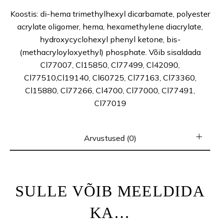
Koostis: di-hema trimethylhexyl dicarbamate, polyester
acrylate oligomer, hema, hexamethylene diacrylate,
hydroxycyclohexyl phenyl ketone, bis-
(methacryloyloxyethyl) phosphate. Võib sisaldada
Cl77007, Cl15850, Cl77499, Cl42090,
Cl77510,Cl19140, Cl60725, Cl77163, Cl73360,
Cl15880, Cl77266, Cl4700, Cl77000, Cl77491,
Cl77019
Arvustused (0)
SULLE VÕIB MEELDIDA
KA…