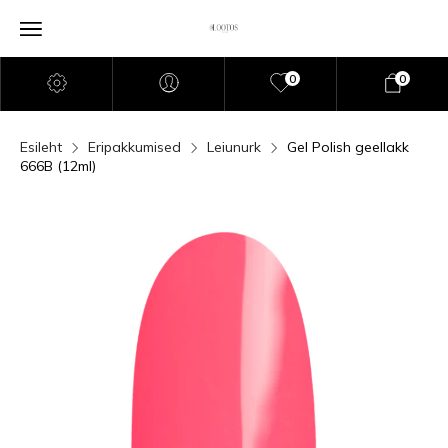
0
0
Esileht
Eripakkumised
Leiunurk
Gel Polish geellakk
666B (12ml)