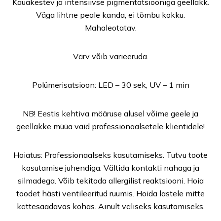
Kauakestev ja intensiivse pigmentatsiooniga geellakk.
Väga lihtne peale kanda, ei tõmbu kokku.
Mahaleotatav.
Värv võib varieeruda.
Polümerisatsioon: LED – 30 sek, UV – 1 min
NB! Eestis kehtiva määruse alusel võime geele ja
geellakke müüa vaid professionaalsetele klientidele!
Hoiatus: Professionaalseks kasutamiseks. Tutvu toote
kasutamise juhendiga. Vältida kontakti nahaga ja
silmadega. Võib tekitada allergilist reaktsiooni. Hoia
toodet hästi ventileeritud ruumis. Hoida lastele mitte
kättesaadavas kohas. Ainult väliseks kasutamiseks.