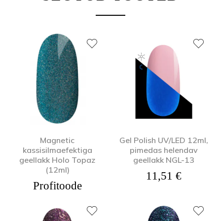
Magnetic
Gel Polish UV/LED 12ml,
kassisilmaefektiga
pimedas helendav
geellakk Holo Topaz
geellakk NGL-13
(12ml)
11,51
€
Profitoode