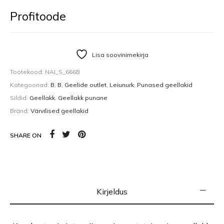
Profitoode
Lisa soovinimekirja
Tootekood:
NAI_S_666B
Kategooriad:
B
,
B
,
Geelide outlet
,
Leiunurk
,
Punased geellakid
Sildid:
Geellakk
,
Geellakk punane
Bränd:
Värvilised geellakid
SHARE ON
Kirjeldus