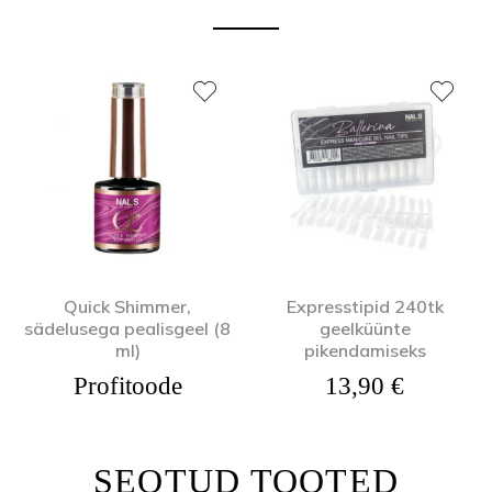
Quick Shimmer,
Expresstipid 240tk
sädelusega pealisgeel (8
geelküünte
ml)
pikendamiseks
Profitoode
13,90
€
SEOTUD TOOTED