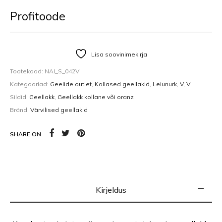
Profitoode
Lisa soovinimekirja
Tootekood:
NAI_S_042V
Kategooriad:
Geelide outlet
,
Kollased geellakid
,
Leiunurk
,
V
,
V
Sildid:
Geellakk
,
Geellakk kollane või oranz
Bränd:
Värvilised geellakid
SHARE ON
Kirjeldus