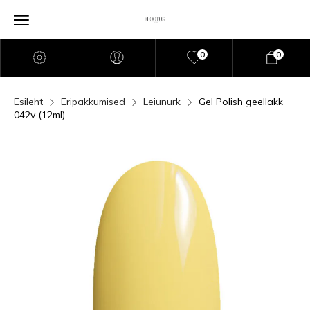
0
0
Esileht
Eripakkumised
Leiunurk
Gel Polish geellakk
042v (12ml)