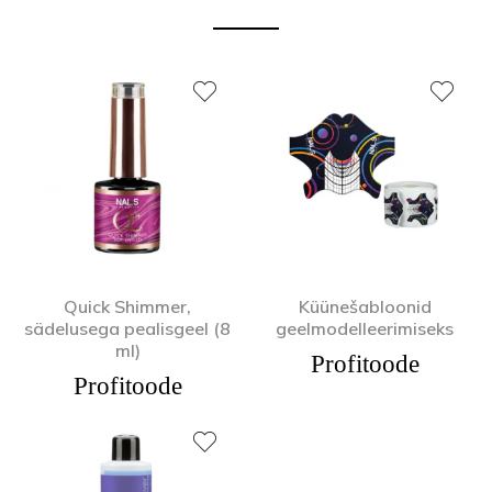
Quick Shimmer,
Küünešabloonid
sädelusega pealisgeel (8
geelmodelleerimiseks
ml)
Profitoode
Profitoode