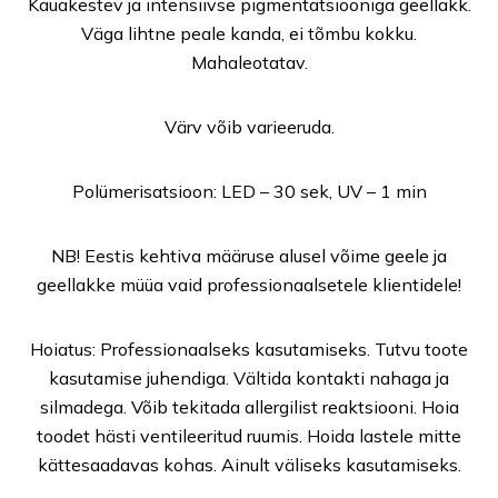
Kauakestev ja intensiivse pigmentatsiooniga geellakk.
Väga lihtne peale kanda, ei tõmbu kokku.
Mahaleotatav.
Värv võib varieeruda.
Polümerisatsioon: LED – 30 sek, UV – 1 min
NB! Eestis kehtiva määruse alusel võime geele ja
geellakke müüa vaid professionaalsetele klientidele!
Hoiatus: Professionaalseks kasutamiseks. Tutvu toote
kasutamise juhendiga. Vältida kontakti nahaga ja
silmadega. Võib tekitada allergilist reaktsiooni. Hoia
toodet hästi ventileeritud ruumis. Hoida lastele mitte
kättesaadavas kohas. Ainult väliseks kasutamiseks.