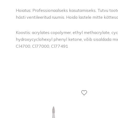
Hoiatus: Professionaalseks kasutamiseks. Tutvu toote 
hästi ventileeritud ruumis. Hoida lastele mitte kätte
Koostis: acrylates copolymer, ethyl methacrylate, cycl
hydroxycyclohexyl phenyl ketone, võib sisaldada m
Cl4700, Cl77000, Cl77491