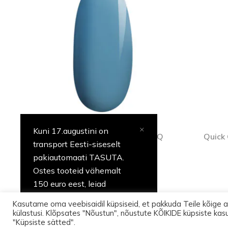
Kuni 17.augustini on
Quick Gel Polish geellakk 562Q
Quick 
transport Eesti-siseselt
(12ml)
pakiautomaati TASUTA.
Profitoode
Ostes tooteid vähemalt
150 euro eest, leiad
pakist üllatuse.
Kasutame oma veebisaidil küpsiseid, et pakkuda Teile kõige 
külastusi. Klõpsates "Nõustun", nõustute KÕIKIDE küpsiste kas
© 
"Küpsiste sätted".