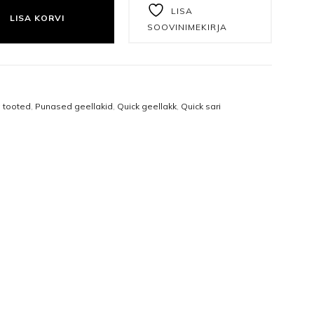
Näomaskid
Tangid
LISA
LISA KORVI
SOOVINIMEKIRJA
Päevakreemid
Puuriotsikud
Öökreemid
Vasakukäelistele
Näoseerumid
Viilid ja poleerid
a tooted
,
Punased geellakid
,
Quick geellakk
,
Quick sari
e
Silmakreemid
Ühekordsed vahendid
Silmaseerumid
Isikukaitsetooted