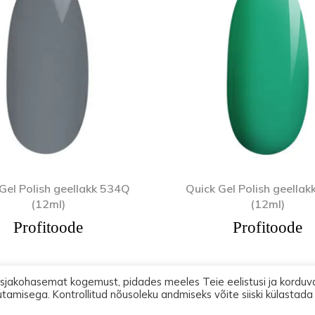
Gel Polish geellakk 534Q
Quick Gel Polish geella
(12ml)
(12ml)
Profitoode
Profitoode
asjakohasemat kogemust, pidades meeles Teie eelistusi ja korduv
utamisega. Kontrollitud nõusoleku andmiseks võite siiski külastada
2026 Lootos Ettevõtted OÜ. Tallinn PODOPHARM® Kõik õigused on kaitst