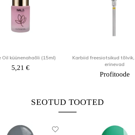
e Oil küünenahaõli (15ml)
Karbiid freesiotsikud tõlvi
erinevad
5,21
€
Profitoode
SEOTUD TOOTED