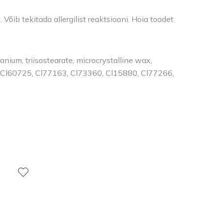
õib tekitada allergilist reaktsiooni. Hoia toodet
anium, triisostearate, microcrystalline wax,
, Cl60725, Cl77163, Cl73360, Cl15880, Cl77266,