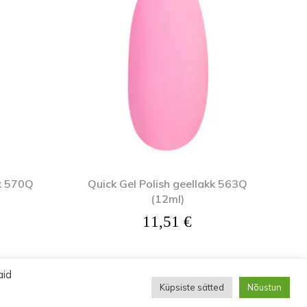
kk 570Q
Quick Gel Polish geellakk 563Q
(12ml)
11,51
€
aid
Küpsiste sätted
Nõustun
ud.