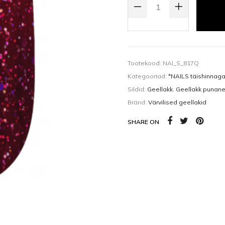
Kehaõlid
Pealisgeelid
Küünedisain
Tootekood:
NAI_S_817Q
Kategooriad:
*NAILS täishinnag
Sildid:
Geellakk
,
Geellakk punan
Bränd:
Värvilised geellakid
SHARE ON