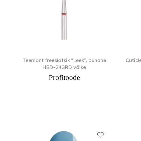
Teemant freesiotsik “Leek”, punane
Cuticl
HBD-243RD väike
Profitoode