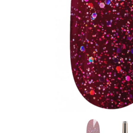
Goodpoint Chemicals
Küüneseerumid
Küüneseerumid
Bano Healthcare
Komplektid
AVA Laboratorium