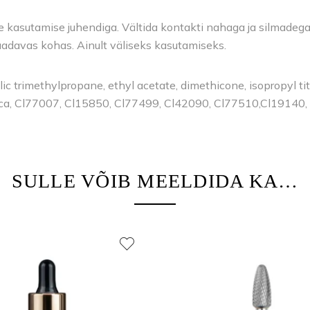
kasutamise juhendiga. Vältida kontakti nahaga ja silmadega. V
saadavas kohas. Ainult väliseks kasutamiseks.
ic trimethylpropane, ethyl acetate, dimethicone, isopropyl tit
ica, Cl77007, Cl15850, Cl77499, Cl42090, Cl77510,Cl19140
SULLE VÕIB MEELDIDA KA…