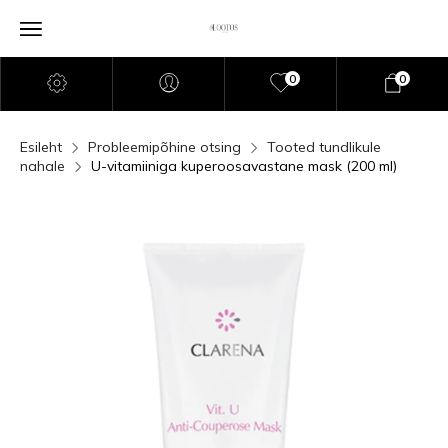
0
0
Esileht
Probleemipõhine otsing
Tooted tundlikule
nahale
U-vitamiiniga kuperoosavastane mask (200 ml)