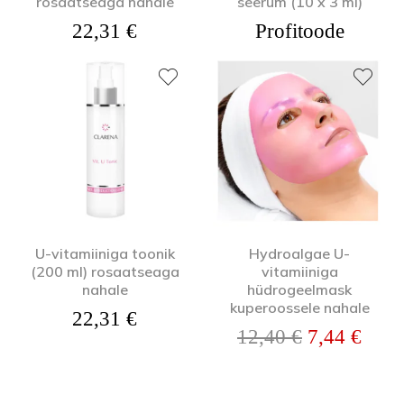
rosaatseaga nahale
seerum (10 x 3 ml)
22,31
€
Profitoode
U-vitamiiniga toonik
Hydroalgae U-
(200 ml) rosaatseaga
vitamiiniga
nahale
hüdrogeelmask
kuperoossele nahale
22,31
€
Algne hind 
Prae
12,40
€
7,44
€