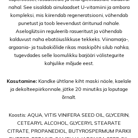
nahal. See sisaldab ainulaadset U-vitamiini ja ambora
kompleksi, mis kiirendab regeneratsiooni, vähendab
punetust ja toob leevendust ärritunud nahale.
Aseloglütsiin reguleerib rasueritust ja vähendab
kalduvust naha ebatäiuslikkuse tekkeks. Viinamarja-,
argaania- ja tsubakiõlide rikas maskipõhi silub nahka,
tugevdades selle loomulikku barjääri välistegurite
kahjulike mõjude eest.
Kasutamine:
Kandke ühtlane kiht maski näole, kaelale
ja dekolteepiirkonnale, jätke 20 minutiks ja loputage
õrnalt.
Koostis: AQUA, VITIS VINIFERA SEED OIL, GLYCERIN,
CETEARYL ALCOHOL, GLYCERYL STEARATE
CITRATE, PROPANEDIOL, BUTYROSPERMUM PARKII