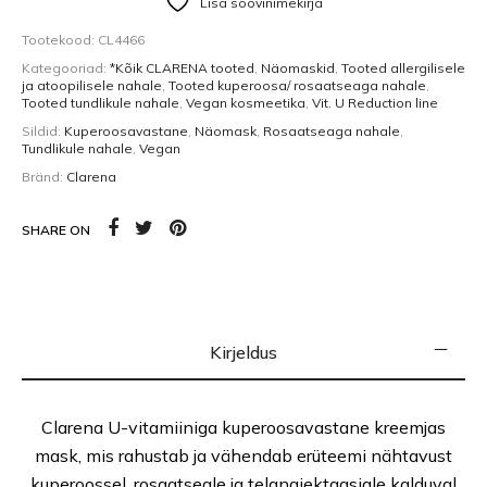
Lisa soovinimekirja
Tootekood:
CL4466
Kategooriad:
*Kõik CLARENA tooted
,
Näomaskid
,
Tooted allergilisele
ja atoopilisele nahale
,
Tooted kuperoosa/ rosaatseaga nahale
,
Tooted tundlikule nahale
,
Vegan kosmeetika
,
Vit. U Reduction line
Sildid:
Kuperoosavastane
,
Näomask
,
Rosaatseaga nahale
,
Tundlikule nahale
,
Vegan
Bränd:
Clarena
SHARE ON
Kirjeldus
Clarena U-vitamiiniga kuperoosavastane kreemjas
mask, mis rahustab ja vähendab erüteemi nähtavust
kuperoossel, rosaatseale ja telangiektaasiale kalduval