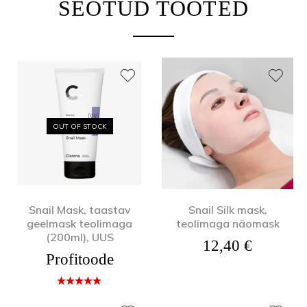
SEOTUD TOOTED
OUT OF STOCK
Snail Mask, taastav
Snail Silk mask,
geelmask teolimaga
teolimaga näomask
(200ml), UUS
12,40
€
Profitoode
Hinnangug
a
5.00
/ 5