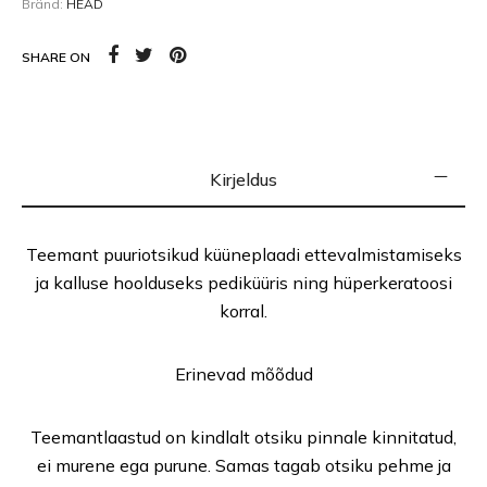
Bränd:
HEAD
SHARE ON
Kirjeldus
Teemant puuriotsikud küüneplaadi ettevalmistamiseks
ja kalluse hoolduseks pediküüris ning hüperkeratoosi
korral.
Erinevad mõõdud
Teemantlaastud on kindlalt otsiku pinnale kinnitatud,
ei murene ega purune. Samas tagab otsiku pehme ja