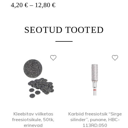
Hinnavahemik: 4,20 € kuni
4,20
€
–
12,80
€
SEOTUD TOOTED
Kleebitav viilketas
Karbiid freesiotsik “Sirge
freesiotsikule, 50tk,
silinder”, punane, HBC-
erinevad
113RD.050