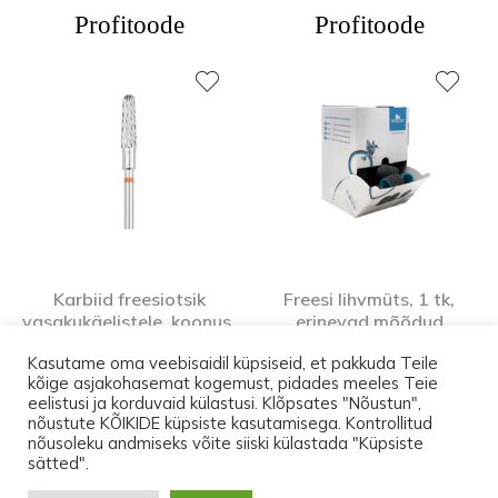
Profitoode
Profitoode
Karbiid freesiotsik
Freesi lihvmüts, 1 tk,
vasakukäelistele, koonus,
erinevad mõõdud
HBCL-194BL.040, L-14,0
Profitoode
Kasutame oma veebisaidil küpsiseid, et pakkuda Teile
mm
kõige asjakohasemat kogemust, pidades meeles Teie
Profitoode
eelistusi ja korduvaid külastusi. Klõpsates "Nõustun",
nõustute KÕIKIDE küpsiste kasutamisega. Kontrollitud
nõusoleku andmiseks võite siiski külastada "Küpsiste
Kuni 17.augustini on transport Eesti-siseselt
sätted".
pakiautomaati TASUTA. Ostes tooteid vähemalt