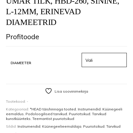
ÜMAR TILK, HBD-260, SININE,
L-12MM, ERINEVAD
DIAMEETRID
Profitoode
DIAMEETER
Lisa soovinimekirja
Tootekood:
-
Kategooriad:
*HEAD täishinnaga tooted
,
Instrumendid
,
Küünegeeli
eemaldus
,
Podoloogilised tarvikud
,
Puuriotsikud
,
Tarvikud
kunstküünteks
,
Teemantist puuriotsikud
Sildid:
Instrumendid
,
Küünegeelieemaldaja
,
Puuriotsikud
,
Tarvikud