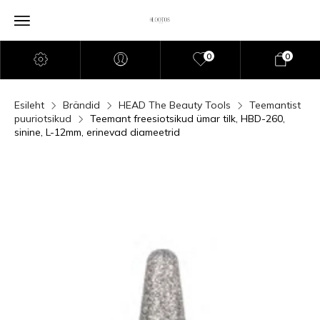
0
0
Esileht
Brändid
HEAD The Beauty Tools
Teemantist
puuriotsikud
Teemant freesiotsikud ümar tilk, HBD-260,
sinine, L-12mm, erinevad diameetrid