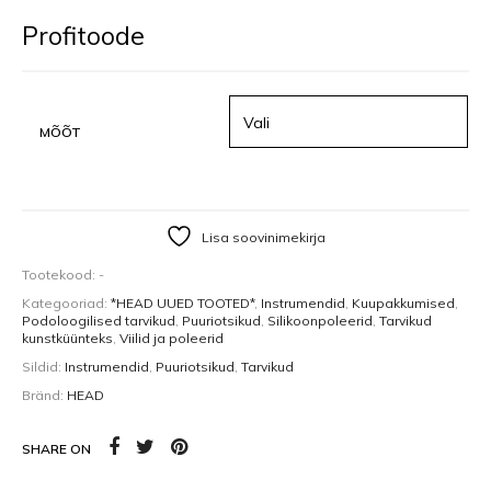
Profitoode
MÕÕT
Lisa soovinimekirja
Tootekood:
-
Kategooriad:
*HEAD UUED TOOTED*
,
Instrumendid
,
Kuupakkumised
,
Podoloogilised tarvikud
,
Puuriotsikud
,
Silikoonpoleerid
,
Tarvikud
kunstküünteks
,
Viilid ja poleerid
Sildid:
Instrumendid
,
Puuriotsikud
,
Tarvikud
Bränd:
HEAD
SHARE ON