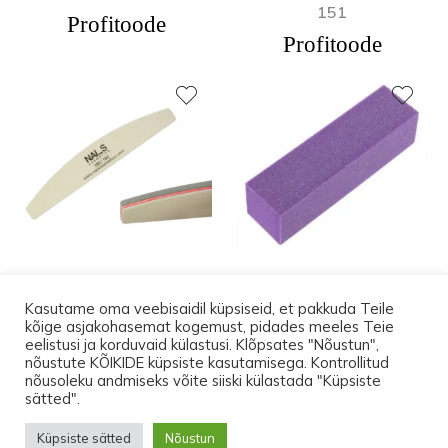
151
Profitoode
Profitoode
Puhverviil 180/180
Küünepuhver 120 griti,
Kasutame oma veebisaidil küpsiseid, et pakkuda Teile
lilla
2,11
€
kõige asjakohasemat kogemust, pidades meeles Teie
0,91
€
eelistusi ja korduvaid külastusi. Klõpsates "Nõustun",
nõustute KÕIKIDE küpsiste kasutamisega. Kontrollitud
nõusoleku andmiseks võite siiski külastada "Küpsiste
Kuni 17.augustini on transport Eesti-siseselt
sätted".
pakiautomaati TASUTA. Ostes tooteid vähemalt
© 2026 Lootos Ettevõtted OÜ. Tallinn PODOPHARM® Kõik õigused
Küpsiste sätted
Nõustun