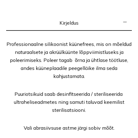
Kirjeldus
Professionaalne silikoonist küünefrees, mis on mõeldud
naturaalsete ja akrüülküünte lõppviimistluseks ja
poleerimiseks. Poleer tagab õrna ja ühtlase töötluse,
andes küüneplaadile peegelläike ilma seda
kahjustamata.
Puuriotsikuid saab desinfitseerida / steriliseerida
ultraheliseadmetes ning samuti taluvad keemilist
sterilisatsiooni.
Vali abrasiivsuse astme järgi sobiv mõõt.