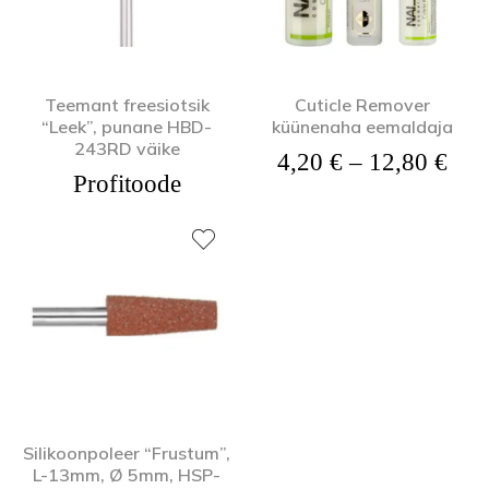
Teemant freesiotsik
Cuticle Remover
“Leek”, punane HBD-
küünenaha eemaldaja
243RD väike
Hin
4,20
€
–
12,80
€
Profitoode
Silikoonpoleer “Frustum”,
L-13mm, Ø 5mm, HSP-