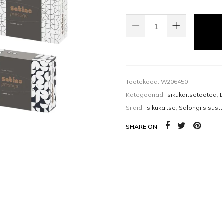
Kehaõlid
Pealisgeelid
SATINO PRESTIGE SUPERSOFT 2-
Küünedisain
Tootekood:
W206450
Kategooriad:
Isikukaitsetooted
,
Sildid:
Isikukaitse
,
Salongi sisustu
SHARE ON