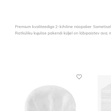
Premium kvaliteediga 2-kihiline näopaber. Sametisel
Ristküliku kujulise pakendi küljel on läbipaistev ava