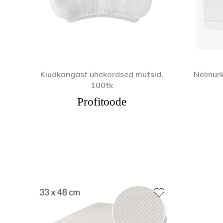
Kiudkangast ühekordsed mütsid,
Nelinur
100tk
Profitoode