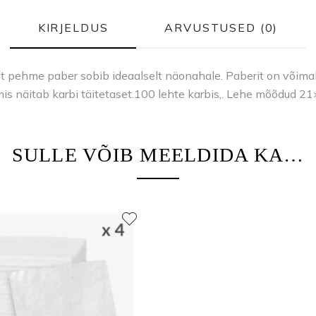
KIRJELDUS
ARVUSTUSED (0)
t pehme paber sobib ideaalselt näonahale. Paberit on võimal
, mis näitab karbi täitetaset.100 lehte karbis,. Lehe mõõdud 2
SULLE VÕIB MEELDIDA KA…