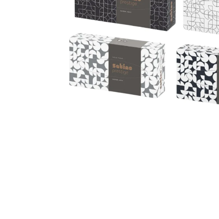
Goodpoint Chemicals
Küüneseerumid
Küüneseerumid
Bano Healthcare
Komplektid
AVA Laboratorium