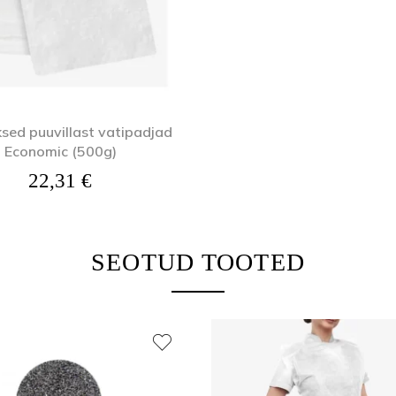
ksed puuvillast vatipadjad
Economic (500g)
22,31
€
SEOTUD TOOTED