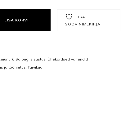
Näomaskid
Tangid
KIHILINE KVALITEETNE NÄOPABER, 100 TK KOGUS
Päevakreemid
Puuriotsikud
LISA
LISA KORVI
SOOVINIMEKIRJA
Öökreemid
Vasakukäelistele
Näoseerumid
Viilid ja poleerid
Silmakreemid
Ühekordsed vahendid
Leiunurk
,
Salongi sisustus
,
Ühekordsed vahendid
s ja tööriietus
,
Tarvikud
Silmaseerumid
Isikukaitsetooted