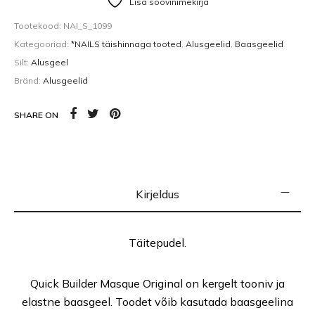
Lisa soovinimekirja
Tootekood:
NAI_S_1099
Kategooriad:
*NAILS täishinnaga tooted
,
Alusgeelid
,
Baasgeelid
Silt:
Alusgeel
Bränd:
Alusgeelid
SHARE ON
Kirjeldus
Täitepudel.
Quick Builder Masque Original on kergelt tooniv ja
elastne baasgeel. Toodet võib kasutada baasgeelina