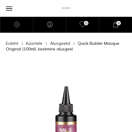
0
0
Esileht
Küüntele
Alusgeelid
Quick Builder Masque
Original (100ml), keskmine alusgeel