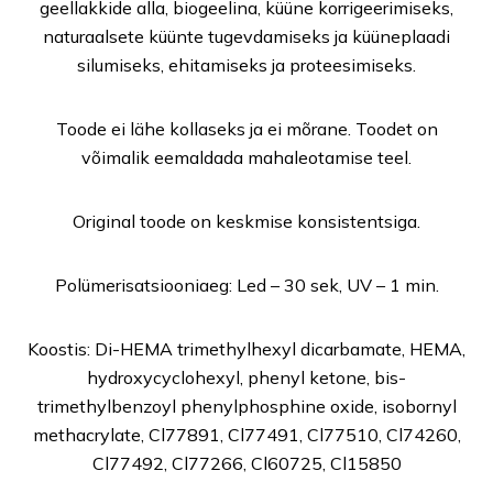
geellakkide alla, biogeelina, küüne korrigeerimiseks,
naturaalsete küünte tugevdamiseks ja küüneplaadi
silumiseks, ehitamiseks ja proteesimiseks.
Toode ei lähe kollaseks ja ei mõrane. Toodet on
võimalik eemaldada mahaleotamise teel.
Original toode on keskmise konsistentsiga.
Polümerisatsiooniaeg: Led – 30 sek, UV – 1 min.
Koostis: Di-HEMA trimethylhexyl dicarbamate, HEMA,
hydroxycyclohexyl, phenyl ketone, bis-
trimethylbenzoyl phenylphosphine oxide, isobornyl
methacrylate, Cl77891, Cl77491, Cl77510, Cl74260,
Cl77492, Cl77266, Cl60725, Cl15850