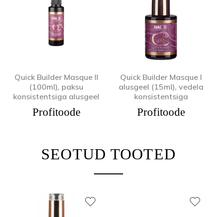
Quick Builder Masque II
Quick Builder Masque I
(100ml), paksu
alusgeel (15ml), vedela
konsistentsiga alusgeel
konsistentsiga
Profitoode
Profitoode
SEOTUD TOOTED